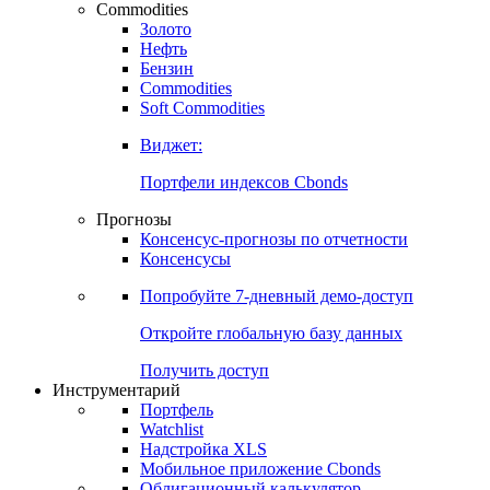
Commodities
Золото
Нефть
Бензин
Commodities
Soft Commodities
Виджет:
Портфели индексов Cbonds
Прогнозы
Консенсус-прогнозы по отчетности
Консенсусы
Попробуйте
7-дневный
демо-доступ
Откройте глобальную базу данных
Получить доступ
Инструментарий
Портфель
Watchlist
Надстройка XLS
Мобильное приложение Cbonds
Облигационный калькулятор