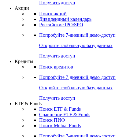
Получить доступ
Акции
Поиск акций
Дивидендный календарь
Российские IPO/SPO
Попробуйте
7-дневный
демо-доступ
Откройте глобальную базу данных
Получить доступ
Кредиты
Поиск кредитов
Попробуйте
7-дневный
демо-доступ
Откройте глобальную базу данных
Получить доступ
ETF & Funds
Поиск ETF & Funds
Сравнение ETF & Funds
Поиск ПИФ
Поиск Mutual Funds
Попробуйте
7-дневный
демо-доступ