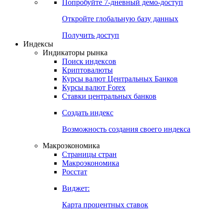
Попробуйте
7-дневный
демо-доступ
Откройте глобальную базу данных
Получить доступ
Индексы
Индикаторы рынка
Поиск индексов
Криптовалюты
Курсы валют Центральных Банков
Курсы валют Forex
Ставки центральных банков
Создать индекс
Возможность создания своего индекса
Макроэкономика
Страницы стран
Макроэкономика
Росстат
Виджет:
Карта процентных ставок