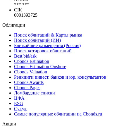
*** ***
CIK
0001393725
Облигации
Поиск облигаций & Карты рынка
Поиск облигаций (ИИ)
Ближайшие размещения (Россия)
Поиск котировок облигаций
Best bid/ask
Cbonds Estimation
Cbonds Estimation Onshore
Cbonds Valuation
Рэнкинги инвест. банков и юр. консультантов
Cbonds Awards
Cbonds Pages
Ломбардные списки
ЦФА
ESG
Сукук
Самые популярные облигации на Cbonds.ru
Акции