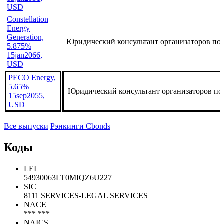
USD
Constellation
Energy
Generation,
Юридический консультант организаторов по
5.875%
15jan2066,
USD
PECO Energy,
5.65%
Юридический консультант организаторов по
15sep2055,
USD
Все выпуски
Рэнкинги Cbonds
Коды
LEI
54930063LT0MIQZ6U227
SIC
8111 SERVICES-LEGAL SERVICES
NACE
*** ***
NAICS