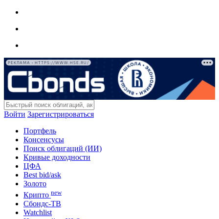
РЕКЛАМА • HTTPS://WWW.HSE.RU/
Войти
Зарегистрироваться
Портфель
Консенсусы
Поиск облигаций (ИИ)
Кривые доходности
ЦФА
Best bid/ask
Золото
new
Крипто
Сбондс-ТВ
Watchlist