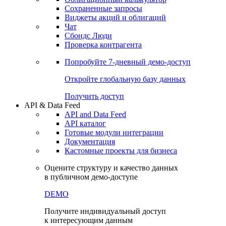
Сохраненные запросы
Виджеты акций и облигаций
Чат
Сбондс Люди
Проверка контрагента
Попробуйте
7-дневный
демо-доступ
Откройте глобальную базу данных
Получить доступ
API & Data Feed
API and Data Feed
API каталог
Готовые модули интеграции
Документация
Кастомные проекты для бизнеса
Оцените структуру и качество данных
в публичном демо-доступе
DEMO
Получите индивидуальный доступ
к интересующим данным