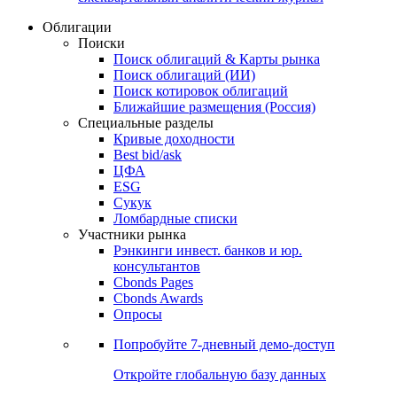
Облигации
Поиски
Поиск облигаций & Карты рынка
Поиск облигаций (ИИ)
Поиск котировок облигаций
Ближайшие размещения (Россия)
Специальные разделы
Кривые доходности
Best bid/ask
ЦФА
ESG
Сукук
Ломбардные списки
Участники рынка
Рэнкинги инвест. банков и юр.
консультантов
Cbonds Pages
Cbonds Awards
Опросы
Попробуйте
7-дневный
демо-доступ
Откройте глобальную базу данных