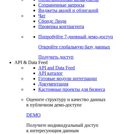
Сохраненные запросы
Виджеты акций и облигаций
Чат
Сбондс Люди
Проверка контрагента
Попробуйте
7-дневный
демо-доступ
Откройте глобальную базу данных
Получить доступ
API & Data Feed
API and Data Feed
API каталог
Готовые модули интеграции
Документация
Кастомные проекты для бизнеса
Оцените структуру и качество данных
в публичном демо-доступе
DEMO
Получите индивидуальный доступ
к интересующим данным