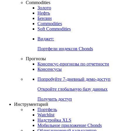
Commodities
Золото
Нефть
Бензин
Commodities
Soft Commodities
Виджет:
Портфели индексов Cbonds
Прогнозы
Консенсус-прогнозы по отчетности
Консенсусы
Попробуйте
7-дневный
демо-доступ
Откройте глобальную базу данных
Получить доступ
Инструментарий
Портфель
Watchlist
Надстройка XLS
Мобильное приложение Cbonds
Облигационный калькулятор