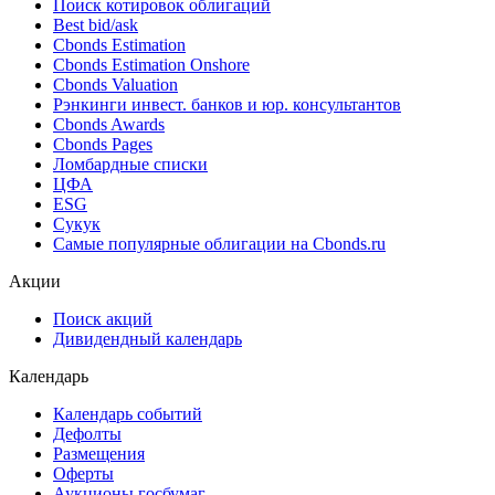
Поиск котировок облигаций
Best bid/ask
Cbonds Estimation
Cbonds Estimation Onshore
Cbonds Valuation
Рэнкинги инвест. банков и юр. консультантов
Cbonds Awards
Cbonds Pages
Ломбардные списки
ЦФА
ESG
Сукук
Самые популярные облигации на Cbonds.ru
Акции
Поиск акций
Дивидендный календарь
Календарь
Календарь событий
Дефолты
Размещения
Оферты
Аукционы госбумаг