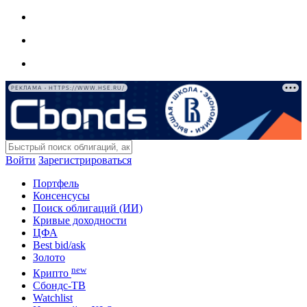
РЕКЛАМА • HTTPS://WWW.HSE.RU/
Войти
Зарегистрироваться
Портфель
Консенсусы
Поиск облигаций (ИИ)
Кривые доходности
ЦФА
Best bid/ask
Золото
new
Крипто
Сбондс-ТВ
Watchlist