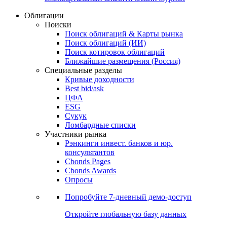
Облигации
Поиски
Поиск облигаций & Карты рынка
Поиск облигаций (ИИ)
Поиск котировок облигаций
Ближайшие размещения (Россия)
Специальные разделы
Кривые доходности
Best bid/ask
ЦФА
ESG
Сукук
Ломбардные списки
Участники рынка
Рэнкинги инвест. банков и юр.
консультантов
Cbonds Pages
Cbonds Awards
Опросы
Попробуйте
7-дневный
демо-доступ
Откройте глобальную базу данных