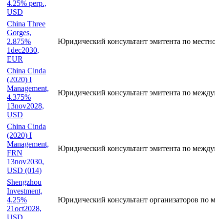
4.25% perp.,
USD
China Three
Gorges,
2.875%
Юридический консультант эмитента по местно
1dec2030,
EUR
China Cinda
(2020) I
Management,
Юридический консультант эмитента по междун
4.375%
13nov2028,
USD
China Cinda
(2020) I
Management,
Юридический консультант эмитента по междун
FRN
13nov2030,
USD (014)
Shengzhou
Investment,
4.25%
Юридический консультант организаторов по ме
21oct2028,
USD