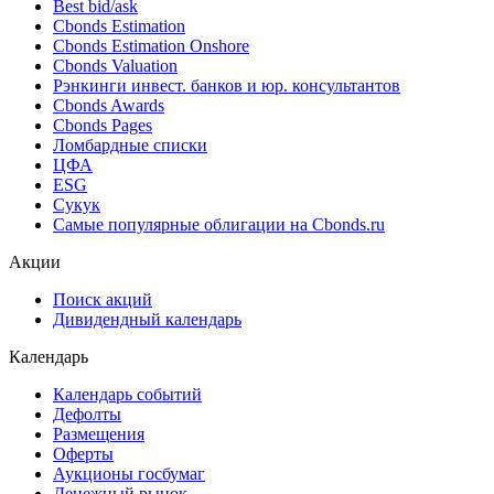
Best bid/ask
Cbonds Estimation
Cbonds Estimation Onshore
Cbonds Valuation
Рэнкинги инвест. банков и юр. консультантов
Cbonds Awards
Cbonds Pages
Ломбардные списки
ЦФА
ESG
Сукук
Самые популярные облигации на Cbonds.ru
Акции
Поиск акций
Дивидендный календарь
Календарь
Календарь событий
Дефолты
Размещения
Оферты
Аукционы госбумаг
Денежный рынок