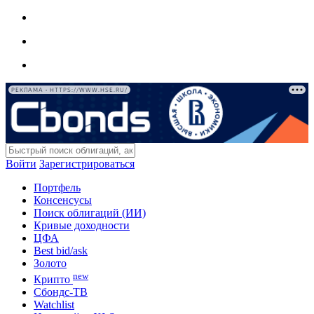
РЕКЛАМА • HTTPS://WWW.HSE.RU/
Войти
Зарегистрироваться
Портфель
Консенсусы
Поиск облигаций (ИИ)
Кривые доходности
ЦФА
Best bid/ask
Золото
new
Крипто
Сбондс-ТВ
Watchlist