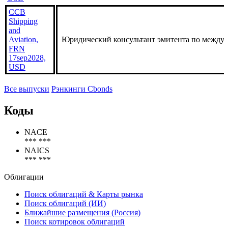
CCB
Shipping
and
Aviation,
Юридический консультант эмитента по между
FRN
17sep2028,
USD
Все выпуски
Рэнкинги Cbonds
Коды
NACE
*** ***
NAICS
*** ***
Облигации
Поиск облигаций & Карты рынка
Поиск облигаций (ИИ)
Ближайшие размещения (Россия)
Поиск котировок облигаций