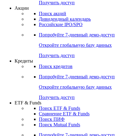
Получить доступ
Акции
Поиск акций
Дивидендный календарь
Российские IPO/SPO
Попробуйте
7-дневный
демо-доступ
Откройте глобальную базу данных
Получить доступ
Кредиты
Поиск кредитов
Попробуйте
7-дневный
демо-доступ
Откройте глобальную базу данных
Получить доступ
ETF & Funds
Поиск ETF & Funds
Сравнение ETF & Funds
Поиск ПИФ
Поиск Mutual Funds
Попробуйте
7-дневный
демо-доступ