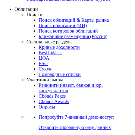
Облигации
Поиски
Поиск облигаций & Карты рынка
Поиск облигаций (ИИ)
Поиск котировок облигаций
Ближайшие размещения (Россия)
Специальные разделы
Кривые доходности
Best bid/ask
ЦФА
ESG
Сукук
Ломбардные списки
Участники рынка
Рэнкинги инвест. банков и юр.
консультантов
Cbonds Pages
Cbonds Awards
Опросы
Попробуйте
7-дневный
демо-доступ
Откройте глобальную базу данных