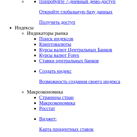
Попробуйте
7-дневный
демо-доступ
Откройте глобальную базу данных
Получить доступ
Индексы
Индикаторы рынка
Поиск индексов
Криптовалюты
Курсы валют Центральных Банков
Курсы валют Forex
Ставки центральных банков
Создать индекс
Возможность создания своего индекса
Макроэкономика
Страницы стран
Макроэкономика
Росстат
Виджет:
Карта процентных ставок