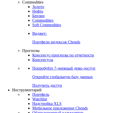
Commodities
Золото
Нефть
Бензин
Commodities
Soft Commodities
Виджет:
Портфели индексов Cbonds
Прогнозы
Консенсус-прогнозы по отчетности
Консенсусы
Попробуйте
7-дневный
демо-доступ
Откройте глобальную базу данных
Получить доступ
Инструментарий
Портфель
Watchlist
Надстройка XLS
Мобильное приложение Cbonds
Облигационный калькулятор