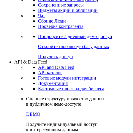
Сохраненные запросы
Виджеты акций и облигаций
Чат
Сбондс Люди
Проверка контрагента
Попробуйте
7-дневный
демо-доступ
Откройте глобальную базу данных
Получить доступ
API & Data Feed
API and Data Feed
API каталог
Готовые модули интеграции
Документация
Кастомные проекты для бизнеса
Оцените структуру и качество данных
в публичном демо-доступе
DEMO
Получите индивидуальный доступ
к интересующим данным