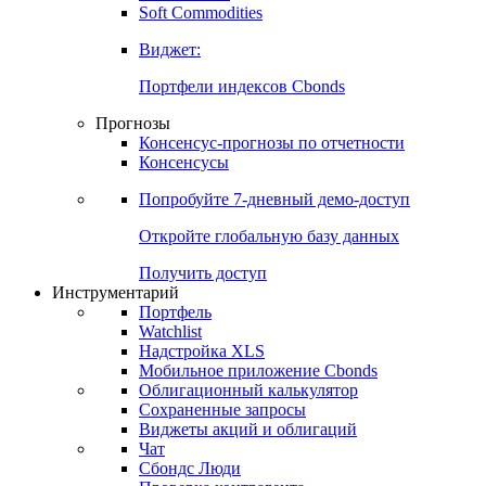
Soft Commodities
Виджет:
Портфели индексов Cbonds
Прогнозы
Консенсус-прогнозы по отчетности
Консенсусы
Попробуйте
7-дневный
демо-доступ
Откройте глобальную базу данных
Получить доступ
Инструментарий
Портфель
Watchlist
Надстройка XLS
Мобильное приложение Cbonds
Облигационный калькулятор
Сохраненные запросы
Виджеты акций и облигаций
Чат
Сбондс Люди