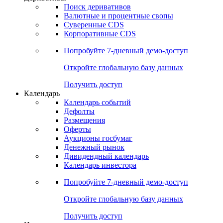
Поиск деривативов
Валютные и процентные свопы
Суверенные CDS
Корпоративные CDS
Попробуйте
7-дневный
демо-доступ
Откройте глобальную базу данных
Получить доступ
Календарь
Календарь событий
Дефолты
Размещения
Оферты
Аукционы госбумаг
Денежный рынок
Дивидендный календарь
Календарь инвестора
Попробуйте
7-дневный
демо-доступ
Откройте глобальную базу данных
Получить доступ