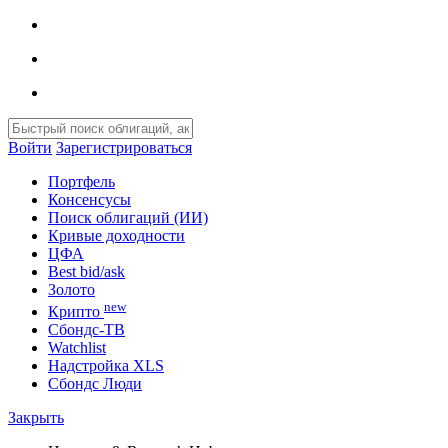
Войти
Зарегистрироваться
Портфель
Консенсусы
Поиск облигаций (ИИ)
Кривые доходности
ЦФА
Best bid/ask
Золото
new
Крипто
Сбондс-ТВ
Watchlist
Надстройка XLS
Сбондс Люди
Закрыть