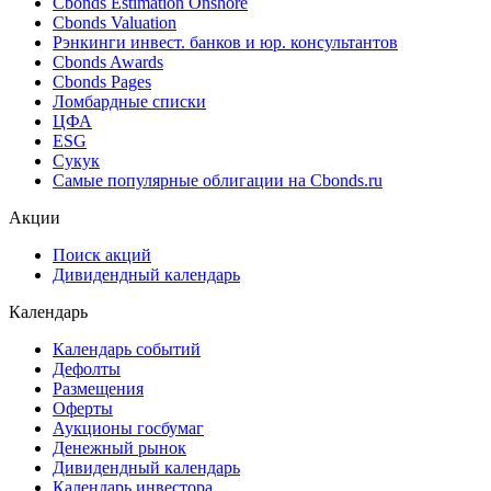
Cbonds Estimation Onshore
Cbonds Valuation
Рэнкинги инвест. банков и юр. консультантов
Cbonds Awards
Cbonds Pages
Ломбардные списки
ЦФА
ESG
Сукук
Самые популярные облигации на Cbonds.ru
Акции
Поиск акций
Дивидендный календарь
Календарь
Календарь событий
Дефолты
Размещения
Оферты
Аукционы госбумаг
Денежный рынок
Дивидендный календарь
Календарь инвестора