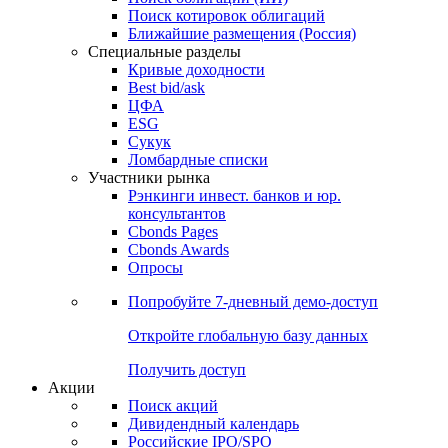
Поиск котировок облигаций
Ближайшие размещения (Россия)
Специальные разделы
Кривые доходности
Best bid/ask
ЦФА
ESG
Сукук
Ломбардные списки
Участники рынка
Рэнкинги инвест. банков и юр.
консультантов
Cbonds Pages
Cbonds Awards
Опросы
Попробуйте
7-дневный
демо-доступ
Откройте глобальную базу данных
Получить доступ
Акции
Поиск акций
Дивидендный календарь
Российские IPO/SPO