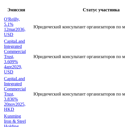
Эмиссия
Статус участника
O'Reilly,
5.1%
Юридический консультант организаторов по ме
12mar2036,
USD
CapitaLand
Integrated
Commercial
Trust,
Юридический консультант организаторов по ме
3.609%
4apr2029,
USD
CapitaLand
Integrated
Commercial
Trust,
Юридический консультант организаторов по ме
3.836%
20nov2025,
HKD
Kunming
Iron & Steel
Holding,