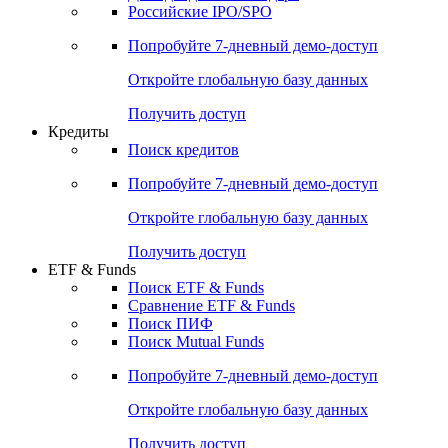
Получить доступ
Акции
Поиск акций
Дивидендный календарь
Российские IPO/SPO
Попробуйте
7-дневный
демо-доступ
Откройте глобальную базу данных
Получить доступ
Кредиты
Поиск кредитов
Попробуйте
7-дневный
демо-доступ
Откройте глобальную базу данных
Получить доступ
ETF & Funds
Поиск ETF & Funds
Сравнение ETF & Funds
Поиск ПИФ
Поиск Mutual Funds
Попробуйте
7-дневный
демо-доступ