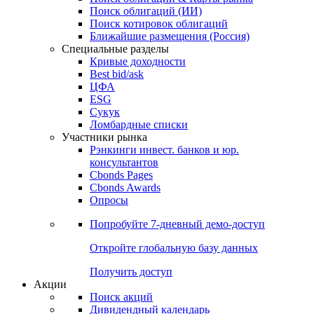
Облигации
Поиски
Поиск облигаций & Карты рынка
Поиск облигаций (ИИ)
Поиск котировок облигаций
Ближайшие размещения (Россия)
Специальные разделы
Кривые доходности
Best bid/ask
ЦФА
ESG
Сукук
Ломбардные списки
Участники рынка
Рэнкинги инвест. банков и юр.
консультантов
Cbonds Pages
Cbonds Awards
Опросы
Попробуйте
7-дневный
демо-доступ
Откройте глобальную базу данных