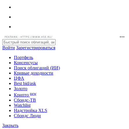
РЕКЛАМА • HTTPS://WWW.HSE.RU/
Войти
Зарегистрироваться
Портфель
Консенсусы
Поиск облигаций (ИИ)
Кривые доходности
ЦФА
Best bid/ask
Золото
new
Крипто
Сбондс-ТВ
Watchlist