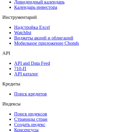
Размещения
Оферты
Аукционы госбумаг
Денежный рынок
Дивидендный календарь
Календарь инвестора
Инструментарий
Надстройка Excel
Watchlist
Виджеты акций и облигаций
Мобильное приложение Cbonds
API
API and Data Feed
710-П
API каталог
Кредиты
Поиск кредитов
Индексы