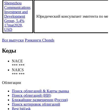
Far East Horizon,
6% 1oct2028,
Юридический консультант организаторов 
USD
Shengzhou
Communications
Investment and
Development
Юридический консультант эмитента по ме
Group, 5.4%
17mar2028,
USD
Все выпуски
Рэнкинги Cbonds
Коды
NACE
*** ***
NAICS
*** ***
Облигации
Поиск облигаций & Карты рынка