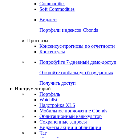
Commodities
Золото
Нефть
Бензин
Commodities
Soft Commodities
Виджет:
Портфели индексов Cbonds
Прогнозы
Консенсус-прогнозы по отчетности
Консенсусы
Попробуйте
7-дневный
демо-доступ
Откройте глобальную базу данных
Получить доступ
Инструментарий
Портфель
Watchlist
Надстройка XLS
Мобильное приложение Cbonds
Облигационный калькулятор