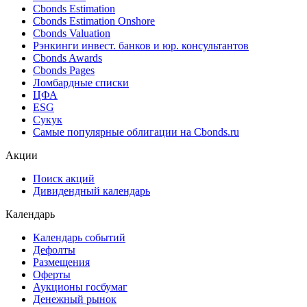
Поиск облигаций (ИИ)
Ближайшие размещения (Россия)
Поиск котировок облигаций
Best bid/ask
Cbonds Estimation
Cbonds Estimation Onshore
Cbonds Valuation
Рэнкинги инвест. банков и юр. консультантов
Cbonds Awards
Cbonds Pages
Ломбардные списки
ЦФА
ESG
Сукук
Самые популярные облигации на Cbonds.ru
Акции
Поиск акций
Дивидендный календарь
Календарь
Календарь событий
Дефолты