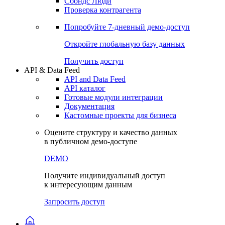
Сохраненные запросы
Виджеты акций и облигаций
Чат
Сбондс Люди
Проверка контрагента
Попробуйте
7-дневный
демо-доступ
Откройте глобальную базу данных
Получить доступ
API & Data Feed
API and Data Feed
API каталог
Готовые модули интеграции
Документация
Кастомные проекты для бизнеса
Оцените структуру и качество данных
в публичном демо-доступе
DEMO
Получите индивидуальный доступ
к интересующим данным