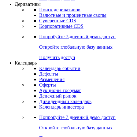
Откройте глобальную базу данных
Получить доступ
Деривативы
Поиск деривативов
Валютные и процентные свопы
Суверенные CDS
Корпоративные CDS
Попробуйте
7-дневный
демо-доступ
Откройте глобальную базу данных
Получить доступ
Календарь
Календарь событий
Дефолты
Размещения
Оферты
Аукционы госбумаг
Денежный рынок
Дивидендный календарь
Календарь инвестора