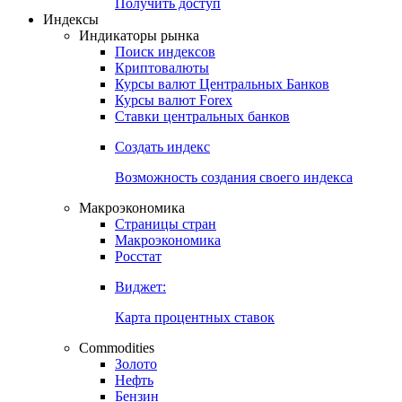
Попробуйте
7-дневный
демо-доступ
Откройте глобальную базу данных
Получить доступ
Индексы
Индикаторы рынка
Поиск индексов
Криптовалюты
Курсы валют Центральных Банков
Курсы валют Forex
Ставки центральных банков
Создать индекс
Возможность создания своего индекса
Макроэкономика
Страницы стран
Макроэкономика
Росстат
Виджет:
Карта процентных ставок