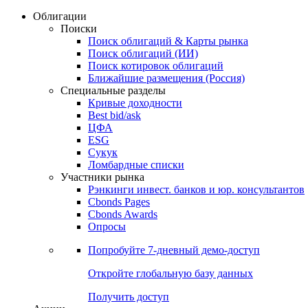
Облигации
Поиски
Поиск облигаций & Карты рынка
Поиск облигаций (ИИ)
Поиск котировок облигаций
Ближайшие размещения (Россия)
Специальные разделы
Кривые доходности
Best bid/ask
ЦФА
ESG
Сукук
Ломбардные списки
Участники рынка
Рэнкинги инвест. банков и юр. консультантов
Cbonds Pages
Cbonds Awards
Опросы
Попробуйте
7-дневный
демо-доступ
Откройте глобальную базу данных
Получить доступ