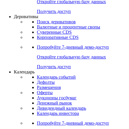
Откройте глобальную базу данных
Получить доступ
Деривативы
Поиск деривативов
Валютные и процентные свопы
Суверенные CDS
Корпоративные CDS
Попробуйте
7-дневный
демо-доступ
Откройте глобальную базу данных
Получить доступ
Календарь
Календарь событий
Дефолты
Размещения
Оферты
Аукционы госбумаг
Денежный рынок
Дивидендный календарь
Календарь инвестора
Попробуйте
7-дневный
демо-доступ