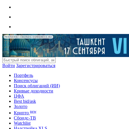
РЕКЛАМА • CBONDS-CONGRESS.RU
Войти
Зарегистрироваться
Портфель
Консенсусы
Поиск облигаций (ИИ)
Кривые доходности
ЦФА
Best bid/ask
Золото
new
Крипто
Сбондс-ТВ
Watchlist
Надстройка XLS