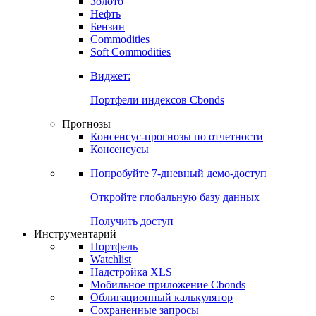
Золото
Нефть
Бензин
Commodities
Soft Commodities
Виджет:
Портфели индексов Cbonds
Прогнозы
Консенсус-прогнозы по отчетности
Консенсусы
Попробуйте
7-дневный
демо-доступ
Откройте глобальную базу данных
Получить доступ
Инструментарий
Портфель
Watchlist
Надстройка XLS
Мобильное приложение Cbonds
Облигационный калькулятор
Сохраненные запросы