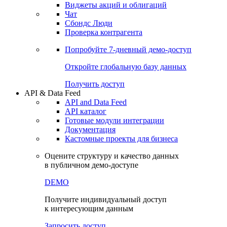
Виджеты акций и облигаций
Чат
Сбондс Люди
Проверка контрагента
Попробуйте
7-дневный
демо-доступ
Откройте глобальную базу данных
Получить доступ
API & Data Feed
API and Data Feed
API каталог
Готовые модули интеграции
Документация
Кастомные проекты для бизнеса
Оцените структуру и качество данных
в публичном демо-доступе
DEMO
Получите индивидуальный доступ
к интересующим данным
Запросить доступ