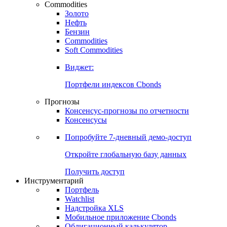
Commodities
Золото
Нефть
Бензин
Commodities
Soft Commodities
Виджет:
Портфели индексов Cbonds
Прогнозы
Консенсус-прогнозы по отчетности
Консенсусы
Попробуйте
7-дневный
демо-доступ
Откройте глобальную базу данных
Получить доступ
Инструментарий
Портфель
Watchlist
Надстройка XLS
Мобильное приложение Cbonds
Облигационный калькулятор