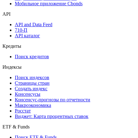
Мобильное приложение Cbonds
API
API and Data Feed
710-П
API каталог
Кредиты
Поиск кредитов
Индексы
Поиск индексов
Страницы стран
Создать индекс
Консенсусы
Консенсус-прогнозы по отчетности
Макроэкономика
Росстат
Виджет: Карта процентных ставок
ETF & Funds
Поиск ETF & Funds