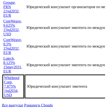
Groupe,
FRN
Юридический консультант организаторов по ме
21jul2032,
EUR
CoreWeave,
9.625%
Юридический консультант эмитента по междуна
15jul2032,
USD
CoreWeave,
8.5%
Юридический консультант эмитента по междуна
15jul2032,
EUR
Lutech,
8.125%
Юридический консультант эмитента по междуна
15may2031,
EUR
Whirlpool
Corp,
7.875%
Юридический консультант эмитента
1jul2034,
USD
Все выпуски
Рэнкинги Cbonds