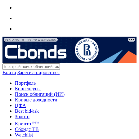
РЕКЛАМА • HTTPS://WWW.HSE.RU/
Войти
Зарегистрироваться
Портфель
Консенсусы
Поиск облигаций (ИИ)
Кривые доходности
ЦФА
Best bid/ask
Золото
new
Крипто
Сбондс-ТВ
Watchlist