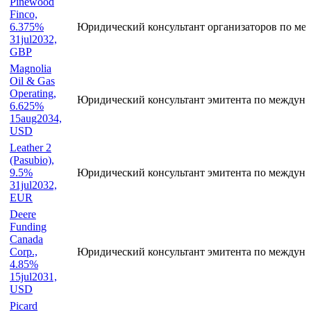
Pinewood
Finco,
6.375%
Юридический консультант организаторов по ме
31jul2032,
GBP
Magnolia
Oil & Gas
Operating,
Юридический консультант эмитента по междуна
6.625%
15aug2034,
USD
Leather 2
(Pasubio),
9.5%
Юридический консультант эмитента по междуна
31jul2032,
EUR
Deere
Funding
Canada
Corp.,
Юридический консультант эмитента по междуна
4.85%
15jul2031,
USD
Picard