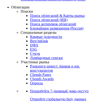
Облигации
Поиски
Поиск облигаций & Карты рынка
Поиск облигаций (ИИ)
Поиск котировок облигаций
Ближайшие размещения (Россия)
Специальные разделы
Кривые доходности
Best bid/ask
ЦФА
ESG
Сукук
Ломбардные списки
Участники рынка
Рэнкинги инвест. банков и юр.
консультантов
Cbonds Pages
Cbonds Awards
Опросы
Попробуйте
7-дневный
демо-доступ
Откройте глобальную базу данных