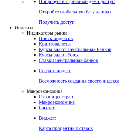
Попробуйте
7-дневный
демо-доступ
Откройте глобальную базу данных
Получить доступ
Индексы
Индикаторы рынка
Поиск индексов
Криптовалюты
Курсы валют Центральных Банков
Курсы валют Forex
Ставки центральных банков
Создать индекс
Возможность создания своего индекса
Макроэкономика
Страницы стран
Макроэкономика
Росстат
Виджет:
Карта процентных ставок