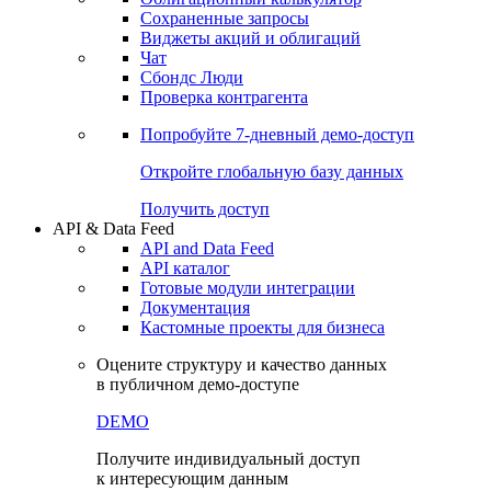
Сохраненные запросы
Виджеты акций и облигаций
Чат
Сбондс Люди
Проверка контрагента
Попробуйте
7-дневный
демо-доступ
Откройте глобальную базу данных
Получить доступ
API & Data Feed
API and Data Feed
API каталог
Готовые модули интеграции
Документация
Кастомные проекты для бизнеса
Оцените структуру и качество данных
в публичном демо-доступе
DEMO
Получите индивидуальный доступ
к интересующим данным