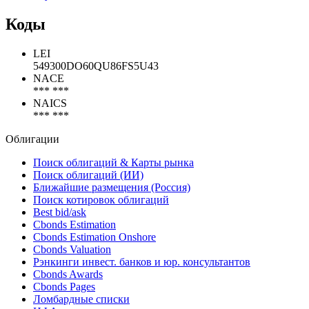
Коды
LEI
549300DO60QU86FS5U43
NACE
*** ***
NAICS
*** ***
Облигации
Поиск облигаций & Карты рынка
Поиск облигаций (ИИ)
Ближайшие размещения (Россия)
Поиск котировок облигаций
Best bid/ask
Cbonds Estimation
Cbonds Estimation Onshore
Cbonds Valuation
Рэнкинги инвест. банков и юр. консультантов
Cbonds Awards
Cbonds Pages
Ломбардные списки