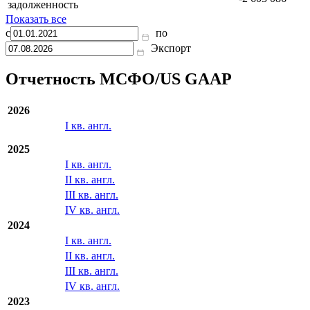
оборотном
19 775 996
капитале
Дебиторская
-2 603 086
задолженность
Показать все
с
по
Экспорт
Отчетность МСФО/US GAAP
2026
I кв. англ.
2025
I кв. англ.
II кв. англ.
III кв. англ.
IV кв. англ.
2024
I кв. англ.
II кв. англ.