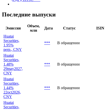
Huatai Securities, акция обыкновенная, 6886 СПБ Биржа
Huatai Securities, акция обыкновенная, 601688 ***
Huatai Securities, Глобальная депозитарная расписка
(ГДР), HTSC ***
Последние выпуски
Объем,
Эмиссия
Дата
Статус
ISIN
млн
Huatai
Securities,
***
В обращении
1.95%
perp., CNY
Huatai
Securities,
1.48%
***
В обращении
29may2027,
CNY
Huatai
Securities,
1.44%
***
В обращении
22oct2026,