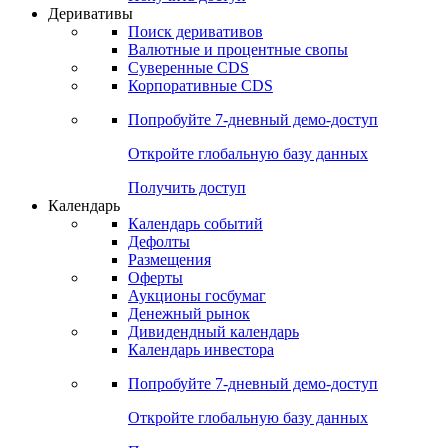
Откройте глобальную базу данных
Получить доступ
Деривативы
Поиск деривативов
Валютные и процентные свопы
Суверенные CDS
Корпоративные CDS
Попробуйте
7-дневный
демо-доступ
Откройте глобальную базу данных
Получить доступ
Календарь
Календарь событий
Дефолты
Размещения
Оферты
Аукционы госбумаг
Денежный рынок
Дивидендный календарь
Календарь инвестора