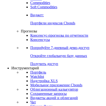
Commodities
Золото
Нефть
Бензин
Commodities
Soft Commodities
Виджет:
Портфели индексов Cbonds
Прогнозы
Консенсус-прогнозы по отчетности
Консенсусы
Попробуйте
7-дневный
демо-доступ
Откройте глобальную базу данных
Получить доступ
Инструментарий
Портфель
Watchlist
Надстройка XLS
Мобильное приложение Cbonds
Облигационный калькулятор