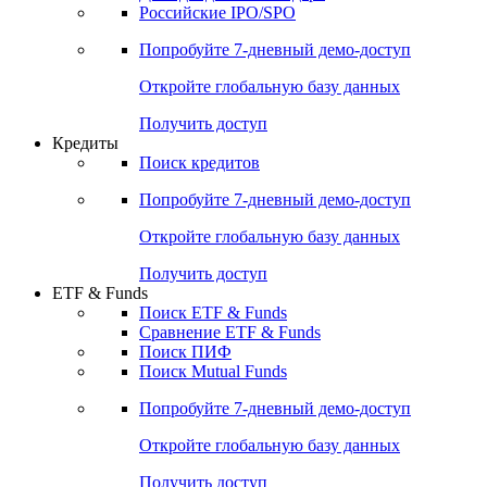
Получить доступ
Акции
Поиск акций
Дивидендный календарь
Российские IPO/SPO
Попробуйте
7-дневный
демо-доступ
Откройте глобальную базу данных
Получить доступ
Кредиты
Поиск кредитов
Попробуйте
7-дневный
демо-доступ
Откройте глобальную базу данных
Получить доступ
ETF & Funds
Поиск ETF & Funds
Сравнение ETF & Funds
Поиск ПИФ
Поиск Mutual Funds
Попробуйте
7-дневный
демо-доступ