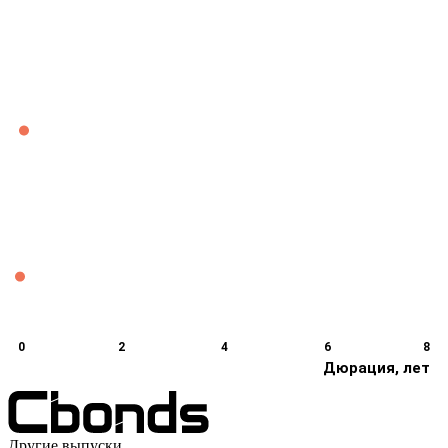
0
2
4
6
8
Дюрация, лет