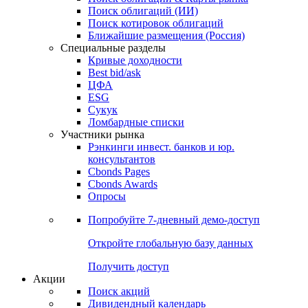
Облигации
Поиски
Поиск облигаций & Карты рынка
Поиск облигаций (ИИ)
Поиск котировок облигаций
Ближайшие размещения (Россия)
Специальные разделы
Кривые доходности
Best bid/ask
ЦФА
ESG
Сукук
Ломбардные списки
Участники рынка
Рэнкинги инвест. банков и юр.
консультантов
Cbonds Pages
Cbonds Awards
Опросы
Попробуйте
7-дневный
демо-доступ
Откройте глобальную базу данных