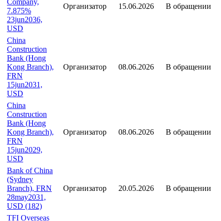
USD (292)
Well Link Life
Insurance
Company,
Организатор
15.06.2026
В обращении
7.875%
23jun2036,
USD
China
Construction
Bank (Hong
Kong Branch),
Организатор
08.06.2026
В обращении
FRN
15jun2031,
USD
China
Construction
Bank (Hong
Kong Branch),
Организатор
08.06.2026
В обращении
FRN
15jun2029,
USD
Bank of China
(Sydney