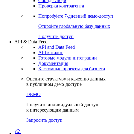
Сохраненные запросы
Виджеты акций и облигаций
Чат
Сбондс Люди
Проверка контрагента
Попробуйте
7-дневный
демо-доступ
Откройте глобальную базу данных
Получить доступ
API & Data Feed
API and Data Feed
API каталог
Готовые модули интеграции
Документация
Кастомные проекты для бизнеса
Оцените структуру и качество данных
в публичном демо-доступе
DEMO
Получите индивидуальный доступ
к интересующим данным