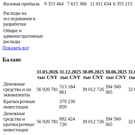
Выручка
12 332 868
11 089 949
14 119 086
9 241 437
Себестоимость
2 979 403
3 474 589
3 107 451
2 886 222
Валовая прибыль
9 353 464
7 615 360
11 011 634
6 355 215
Расходы на
исследования и
разработки
Общие и
административные
расходы
Показать все
Баланс
31.03.2026
31.12.2025
30.09.2025
30.06.2025
31.
тыс CNY
тыс CNY
тыс CNY
тыс CNY
ты
Денежные
513 184
394 560
средства и их
56 920 781
39 012 726
32 
861
365
эквиваленты
Краткосрочные
379 239
инвестиции
859
Денежные