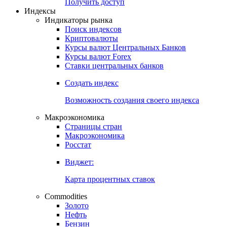
Попробуйте
7-дневный
демо-доступ
Откройте глобальную базу данных
Получить доступ
Индексы
Индикаторы рынка
Поиск индексов
Криптовалюты
Курсы валют Центральных Банков
Курсы валют Forex
Ставки центральных банков
Создать индекс
Возможность создания своего индекса
Макроэкономика
Страницы стран
Макроэкономика
Росстат
Виджет:
Карта процентных ставок