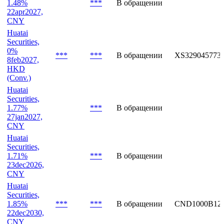
CNY
Huatai
Securities,
1.48%
***
В обращении
22apr2027,
CNY
Huatai
Securities,
0%
***
***
В обращении
XS329045773
8feb2027,
HKD
(Conv.)
Huatai
Securities,
1.77%
***
В обращении
27jan2027,
CNY
Huatai
Securities,
1.71%
***
В обращении
23dec2026,
CNY
Huatai