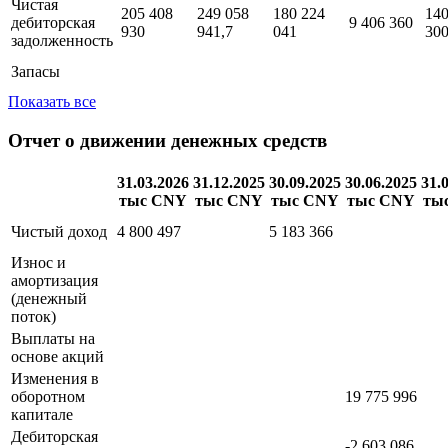
средства и
892 424
394 560
56 920 781
39 012 726
32 
краткосрочные
720
365
инвестиции
Чистая
205 408
249 058
180 224
140
дебиторская
9 406 360
930
941,7
041
30
задолженность
Запасы
Показать все
Отчет о движении денежных средств
31.03.2026
31.12.2025
30.09.2025
30.06.2025
31.
тыс CNY
тыс CNY
тыс CNY
тыс CNY
ты
Чистый доход
4 800 497
5 183 366
Износ и
амортизация
(денежный
поток)
Выплаты на
основе акций
Изменения в