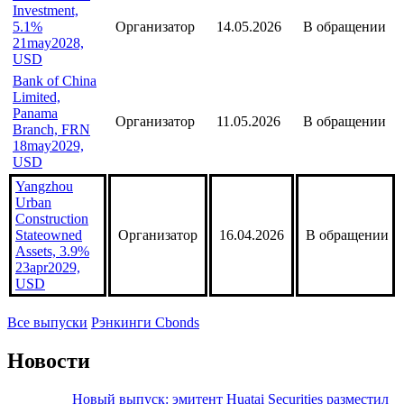
Branch), FRN
Организатор
20.05.2026
В обращении
28may2031,
USD (182)
TFI Overseas
Investment,
5.1%
Организатор
14.05.2026
В обращении
21may2028,
USD
Bank of China
Limited,
Panama
Организатор
11.05.2026
В обращении
Branch, FRN
18may2029,
USD
Yangzhou
Urban
Construction
Stateowned
Организатор
16.04.2026
В обращении
Assets, 3.9%
23apr2029,
USD
Все выпуски
Рэнкинги Cbonds