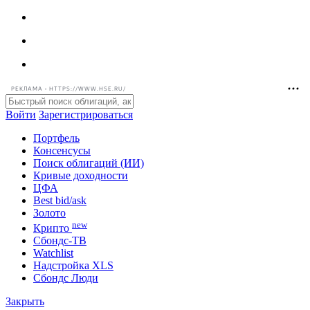
РЕКЛАМА • HTTPS://WWW.HSE.RU/
Войти
Зарегистрироваться
Портфель
Консенсусы
Поиск облигаций (ИИ)
Кривые доходности
ЦФА
Best bid/ask
Золото
new
Крипто
Сбондс-ТВ
Watchlist