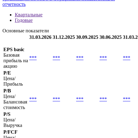
Методика
new
Полная информация о финансовой отчетности
организации по МСФО с графиками показателей
Вся
отчетность
Квартальные
Годовые
Основные показатели
31.03.2026
31.12.2025
30.09.2025
30.06.2025
31.03.
EPS basic
Базовая
***
***
***
***
***
прибыль на
акцию
P/E
Цена/
Прибыль
P/B
Цена/
***
***
***
***
***
Балансовая
стоимость
P/S