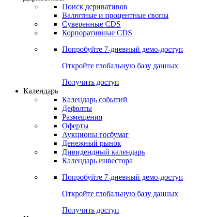
Поиск деривативов
Валютные и процентные свопы
Суверенные CDS
Корпоративные CDS
Попробуйте
7-дневный
демо-доступ
Откройте глобальную базу данных
Получить доступ
Календарь
Календарь событий
Дефолты
Размещения
Оферты
Аукционы госбумаг
Денежный рынок
Дивидендный календарь
Календарь инвестора
Попробуйте
7-дневный
демо-доступ
Откройте глобальную базу данных
Получить доступ