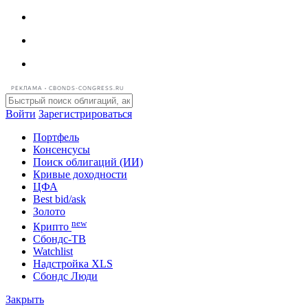
РЕКЛАМА • CBONDS-CONGRESS.RU
Войти
Зарегистрироваться
Портфель
Консенсусы
Поиск облигаций (ИИ)
Кривые доходности
ЦФА
Best bid/ask
Золото
new
Крипто
Сбондс-ТВ
Watchlist
Надстройка XLS
Сбондс Люди
Закрыть