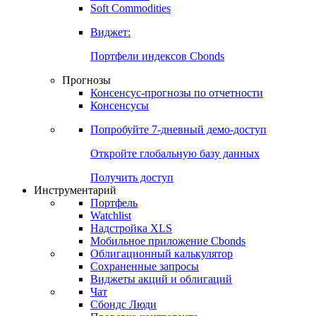
Soft Commodities
Виджет:
Портфели индексов Cbonds
Прогнозы
Консенсус-прогнозы по отчетности
Консенсусы
Попробуйте
7-дневный
демо-доступ
Откройте глобальную базу данных
Получить доступ
Инструментарий
Портфель
Watchlist
Надстройка XLS
Мобильное приложение Cbonds
Облигационный калькулятор
Сохраненные запросы
Виджеты акций и облигаций
Чат
Сбондс Люди