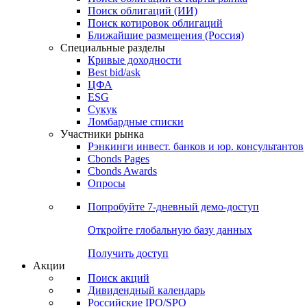
Поиск облигаций (ИИ)
Поиск котировок облигаций
Ближайшие размещения (Россия)
Специальные разделы
Кривые доходности
Best bid/ask
ЦФА
ESG
Сукук
Ломбардные списки
Участники рынка
Рэнкинги инвест. банков и юр. консультантов
Cbonds Pages
Cbonds Awards
Опросы
Попробуйте
7-дневный
демо-доступ
Откройте глобальную базу данных
Получить доступ
Акции
Поиск акций
Дивидендный календарь
Российские IPO/SPO