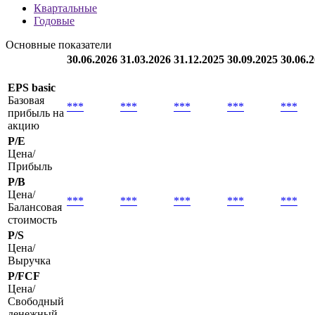
Квартальные
Годовые
Основные показатели
30.06.2026
31.03.2026
31.12.2025
30.09.2025
30.06.
EPS basic
Базовая
***
***
***
***
***
прибыль на
акцию
P/E
Цена/
Прибыль
P/B
Цена/
***
***
***
***
***
Балансовая
стоимость
P/S
Цена/
Выручка
P/FCF
Цена/
Свободный
денежный