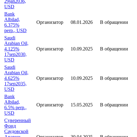
29jan2036,
USD
Bank
Albilad,
Организатор
08.01.2026
В обращении
6.375%
perp., USD
Saudi
Arabian Oil,
4.125%
Организатор
10.09.2025
В обращении
17sep2030,
USD
Saudi
Arabian Oil,
4.625%
Организатор
10.09.2025
В обращении
17sep2035,
USD
Bank
Albilad,
Организатор
15.05.2025
В обращении
6.5% perp.,
USD
Суверенный
Фонд
Саудовской
Аравии,
Организатор
30.04.2025
В обращении