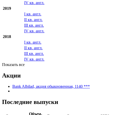
IV кв. англ.
2019
I кв. англ.
II кв. англ.
III кв. англ.
IV кв. англ.
2018
I кв. англ.
II кв. англ.
III кв. англ.
IV кв. англ.
Показать все
Акции
Bank Albilad, акция обыкновенная, 1140 ***
Последние выпуски
Объем,