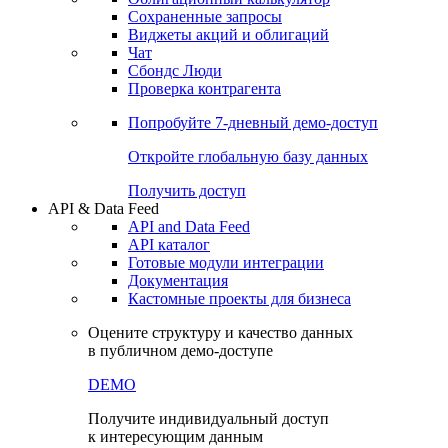
Сохраненные запросы
Виджеты акций и облигаций
Чат
Сбондс Люди
Проверка контрагента
Попробуйте
7-дневный
демо-доступ
Откройте глобальную базу данных
Получить доступ
API & Data Feed
API and Data Feed
API каталог
Готовые модули интеграции
Документация
Кастомные проекты для бизнеса
Оцените структуру и качество данных
в публичном демо-доступе
DEMO
Получите индивидуальный доступ
к интересующим данным