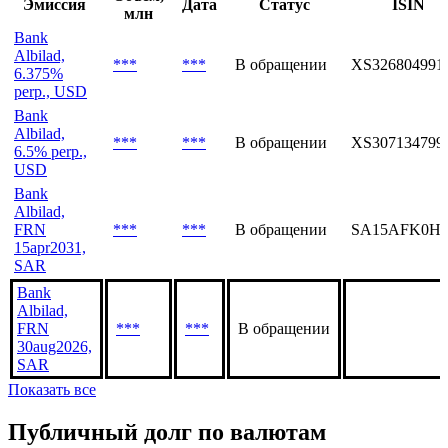
Эмиссия
Дата
Статус
ISIN
млн
Bank
Albilad,
***
***
В обращении
XS326804991
6.375%
perp., USD
Bank
Albilad,
***
***
В обращении
XS307134799
6.5% perp.,
USD
Bank
Albilad,
FRN
***
***
В обращении
SA15AFK0HS
15apr2031,
SAR
Bank
Albilad,
FRN
***
***
В обращении
30aug2026,
SAR
Показать все
Публичный долг по валютам