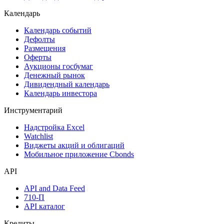
Календарь
Календарь событий
Дефолты
Размещения
Оферты
Аукционы госбумаг
Денежный рынок
Дивидендный календарь
Календарь инвестора
Инструментарий
Надстройка Excel
Watchlist
Виджеты акций и облигаций
Мобильное приложение Cbonds
API
API and Data Feed
710-П
API каталог
Кредиты