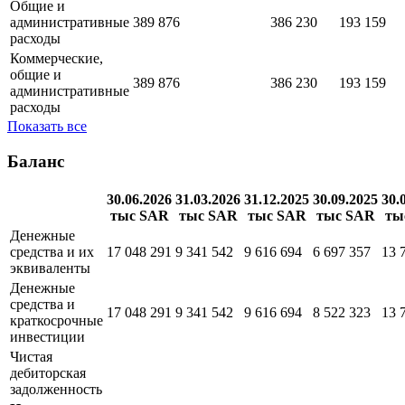
Общие и
административные
389 876
386 230
193 159
расходы
Коммерческие,
общие и
389 876
386 230
193 159
административные
расходы
Показать все
Баланс
30.06.2026
31.03.2026
31.12.2025
30.09.2025
30.
тыс SAR
тыс SAR
тыс SAR
тыс SAR
ты
Денежные
средства и их
17 048 291
9 341 542
9 616 694
6 697 357
13 
эквиваленты
Денежные
средства и
17 048 291
9 341 542
9 616 694
8 522 323
13 
краткосрочные
инвестиции
Чистая
дебиторская
задолженность