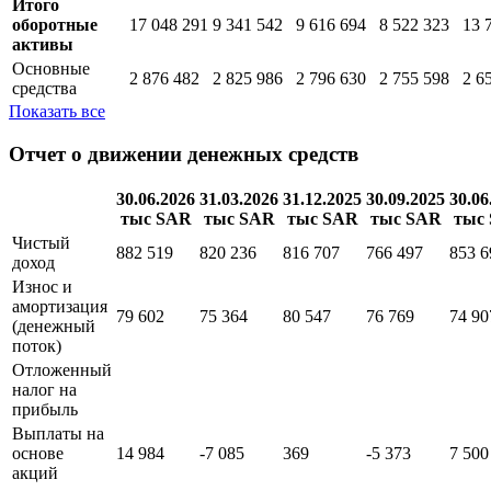
Итого
оборотные
17 048 291
9 341 542
9 616 694
8 522 323
13 
активы
Основные
2 876 482
2 825 986
2 796 630
2 755 598
2 6
средства
Показать все
Отчет о движении денежных средств
30.06.2026
31.03.2026
31.12.2025
30.09.2025
30.06
тыс SAR
тыс SAR
тыс SAR
тыс SAR
тыс
Чистый
882 519
820 236
816 707
766 497
853 6
доход
Износ и
амортизация
79 602
75 364
80 547
76 769
74 90
(денежный
поток)
Отложенный
налог на
прибыль
Выплаты на
основе
14 984
-7 085
369
-5 373
7 500
акций