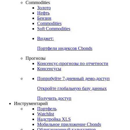
Commodities
Золото
Нефть
Бензин
Commodities
Soft Commodities
Виджет:
Портфели индексов Cbonds
Прогнозы
Консенсус-прогнозы по отчетности
Консенсусы
Попробуйте
7-дневный
демо-доступ
Откройте глобальную базу данных
Получить доступ
Инструментарий
Портфель
Watchlist
Надстройка XLS
Мобильное приложение Cbonds
Облигационный калькулятор