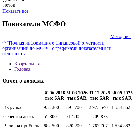
поток
Показать все
Показатели МСФО
Методика
new
Полная информация о финансовой отчетности
организации по МСФО с графиками показателей
Вся
отчетность
Квартальная
Годовая
Отчет о доходах
30.06.2026
31.03.2026
31.12.2025
30.09.2025
тыс SAR
тыс SAR
тыс SAR
тыс SAR
Выручка
938 300
891 700
2 973 540
1 534 862
Себестоимость
55 800
71 500
1 209 833
Валовая прибыль
882 500
820 200
1 763 707
1 534 862