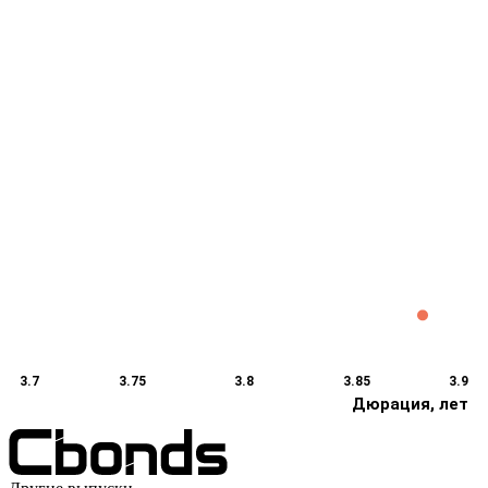
3.7
3.75
3.8
3.85
3.9
Дюрация, лет