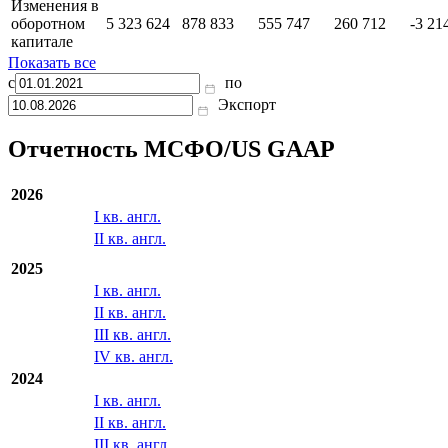
Изменения в
оборотном
5 323 624
878 833
555 747
260 712
-3 21
капитале
Показать все
с
по
Экспорт
Отчетность МСФО/US GAAP
2026
I кв. англ.
II кв. англ.
2025
I кв. англ.
II кв. англ.
III кв. англ.
IV кв. англ.
2024
I кв. англ.
II кв. англ.
III кв. англ.