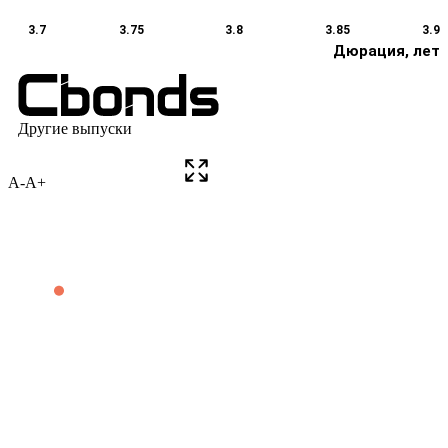
A-
A+