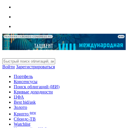
РЕКЛАМА • CBONDS-CONGRESS.RU
Войти
Зарегистрироваться
Портфель
Консенсусы
Поиск облигаций (ИИ)
Кривые доходности
ЦФА
Best bid/ask
Золото
new
Крипто
Сбондс-ТВ
Watchlist