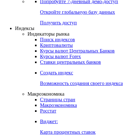
Попробуйте
7-дневный
демо-доступ
Откройте глобальную базу данных
Получить доступ
Индексы
Индикаторы рынка
Поиск индексов
Криптовалюты
Курсы валют Центральных Банков
Курсы валют Forex
Ставки центральных банков
Создать индекс
Возможность создания своего индекса
Макроэкономика
Страницы стран
Макроэкономика
Росстат
Виджет:
Карта процентных ставок