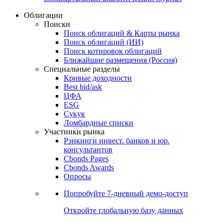
Облигации
Поиски
Поиск облигаций & Карты рынка
Поиск облигаций (ИИ)
Поиск котировок облигаций
Ближайшие размещения (Россия)
Специальные разделы
Кривые доходности
Best bid/ask
ЦФА
ESG
Сукук
Ломбардные списки
Участники рынка
Рэнкинги инвест. банков и юр.
консультантов
Cbonds Pages
Cbonds Awards
Опросы
Попробуйте
7-дневный
демо-доступ
Откройте глобальную базу данных