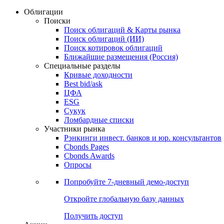
Облигации
Поиски
Поиск облигаций & Карты рынка
Поиск облигаций (ИИ)
Поиск котировок облигаций
Ближайшие размещения (Россия)
Специальные разделы
Кривые доходности
Best bid/ask
ЦФА
ESG
Сукук
Ломбардные списки
Участники рынка
Рэнкинги инвест. банков и юр. консультантов
Cbonds Pages
Cbonds Awards
Опросы
Попробуйте
7-дневный
демо-доступ
Откройте глобальную базу данных
Получить доступ