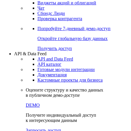
Виджеты акций и облигаций
Чат
Сбондс Люди
Проверка контрагента
Попробуйте
7-дневный
демо-доступ
Откройте глобальную базу данных
Получить доступ
API & Data Feed
API and Data Feed
API каталог
Готовые модули интеграции
Документация
Кастомные проекты для бизнеса
Оцените структуру и качество данных
в публичном демо-доступе
DEMO
Получите индивидуальный доступ
к интересующим данным
Запросить доступ