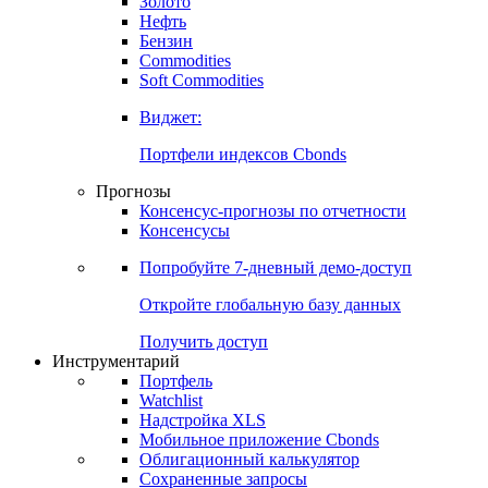
Золото
Нефть
Бензин
Commodities
Soft Commodities
Виджет:
Портфели индексов Cbonds
Прогнозы
Консенсус-прогнозы по отчетности
Консенсусы
Попробуйте
7-дневный
демо-доступ
Откройте глобальную базу данных
Получить доступ
Инструментарий
Портфель
Watchlist
Надстройка XLS
Мобильное приложение Cbonds
Облигационный калькулятор
Сохраненные запросы