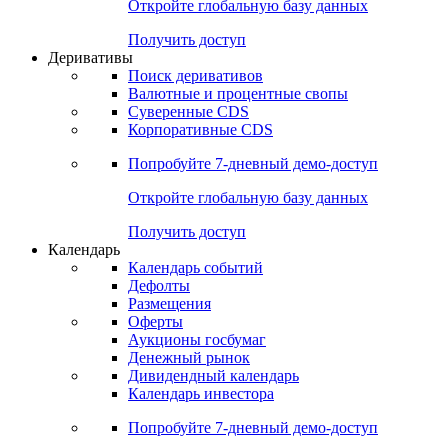
Откройте глобальную базу данных
Получить доступ
Деривативы
Поиск деривативов
Валютные и процентные свопы
Суверенные CDS
Корпоративные CDS
Попробуйте
7-дневный
демо-доступ
Откройте глобальную базу данных
Получить доступ
Календарь
Календарь событий
Дефолты
Размещения
Оферты
Аукционы госбумаг
Денежный рынок
Дивидендный календарь
Календарь инвестора
Попробуйте
7-дневный
демо-доступ