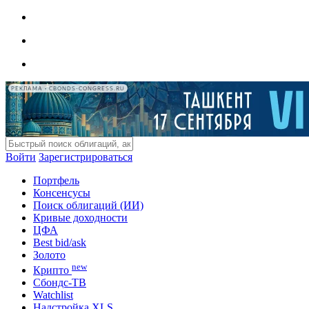
РЕКЛАМА • CBONDS-CONGRESS.RU
Войти
Зарегистрироваться
Портфель
Консенсусы
Поиск облигаций (ИИ)
Кривые доходности
ЦФА
Best bid/ask
Золото
new
Крипто
Сбондс-ТВ
Watchlist
Надстройка XLS