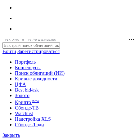
РЕКЛАМА • HTTPS://WWW.HSE.RU/
Войти
Зарегистрироваться
Портфель
Консенсусы
Поиск облигаций (ИИ)
Кривые доходности
ЦФА
Best bid/ask
Золото
new
Крипто
Сбондс-ТВ
Watchlist