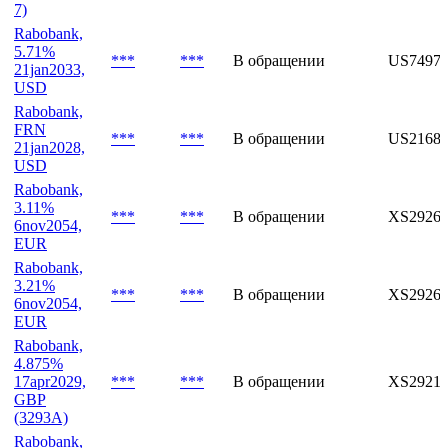
Rabobank,
FRN
20feb2030,
***
***
В обращении
AU3FN0
AUD (AU-
7)
Rabobank,
5.71%
***
***
В обращении
US7497
21jan2033,
USD
Rabobank,
FRN
***
***
В обращении
US2168
21jan2028,
USD
Rabobank,
3.11%
***
***
В обращении
XS29260
6nov2054,
EUR
Rabobank,
3.21%
***
***
В обращении
XS29260
6nov2054,
EUR
Rabobank,
4.875%