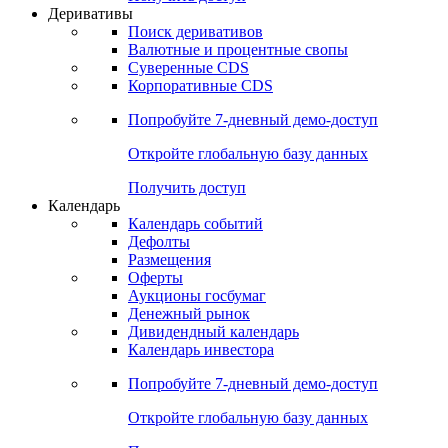
Откройте глобальную базу данных
Получить доступ
Деривативы
Поиск деривативов
Валютные и процентные свопы
Суверенные CDS
Корпоративные CDS
Попробуйте
7-дневный
демо-доступ
Откройте глобальную базу данных
Получить доступ
Календарь
Календарь событий
Дефолты
Размещения
Оферты
Аукционы госбумаг
Денежный рынок
Дивидендный календарь
Календарь инвестора