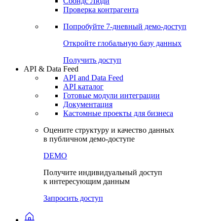
Сохраненные запросы
Виджеты акций и облигаций
Чат
Сбондс Люди
Проверка контрагента
Попробуйте
7-дневный
демо-доступ
Откройте глобальную базу данных
Получить доступ
API & Data Feed
API and Data Feed
API каталог
Готовые модули интеграции
Документация
Кастомные проекты для бизнеса
Оцените структуру и качество данных
в публичном демо-доступе
DEMO
Получите индивидуальный доступ
к интересующим данным