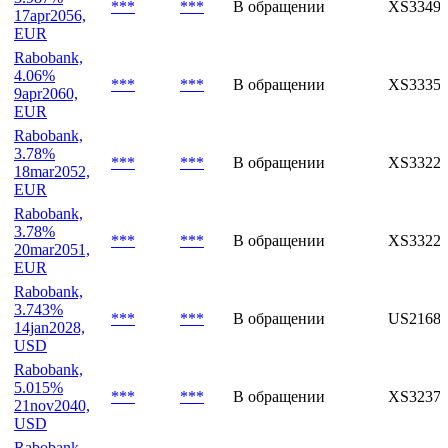
5.5% perp.,
***
***
В обращении
XS33224
EUR
Rabobank,
3.987%
***
***
В обращении
XS33499
17apr2056,
EUR
Rabobank,
4.06%
***
***
В обращении
XS33357
9apr2060,
EUR
Rabobank,
3.78%
***
***
В обращении
XS33224
18mar2052,
EUR
Rabobank,
3.78%
***
***
В обращении
XS33224
20mar2051,
EUR
Rabobank,
3.743%
***
***
В обращении
US2168
14jan2028,
USD
Rabobank,