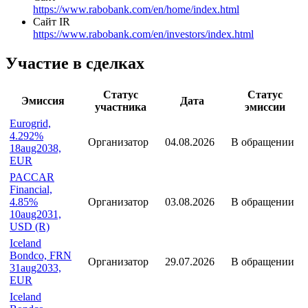
Действующая
Адрес
Croeselaan 18 Utrecht, Netherlands, 3521 CB
Сайт
https://www.rabobank.com/en/home/index.html
Сайт IR
https://www.rabobank.com/en/investors/index.html
Участие в сделках
Статус
Статус
Эмиссия
Дата
участника
эмиссии
Eurogrid,
4.292%
Организатор
04.08.2026
В обращении
18aug2038,
EUR
PACCAR
Financial,
4.85%
Организатор
03.08.2026
В обращении
10aug2031,
USD (R)
Iceland
Bondco, FRN