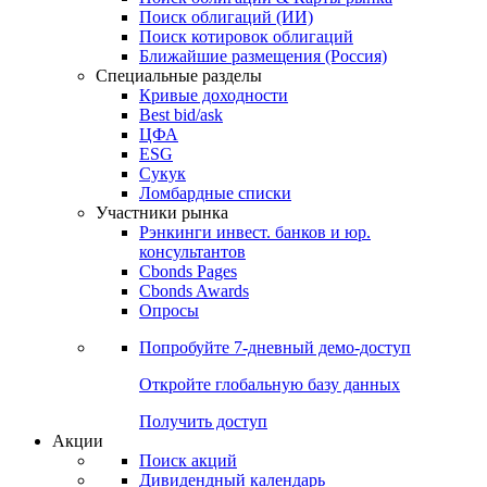
Облигации
Поиски
Поиск облигаций & Карты рынка
Поиск облигаций (ИИ)
Поиск котировок облигаций
Ближайшие размещения (Россия)
Специальные разделы
Кривые доходности
Best bid/ask
ЦФА
ESG
Сукук
Ломбардные списки
Участники рынка
Рэнкинги инвест. банков и юр.
консультантов
Cbonds Pages
Cbonds Awards
Опросы
Попробуйте
7-дневный
демо-доступ
Откройте глобальную базу данных