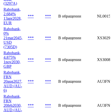
Rabobank,
4.99%
27may2031,
***
***
В обращении
US7497
USD
(3297A)
Rabobank,
2.684%
***
***
В обращении
NL0015
13apr2028,
EUR
Rabobank,
0%
21mar2045,
***
***
В обращении
XS30294
USD
(7305D)
Rabobank,
4.875%
***
***
В обращении
XS30086
1nov2030,
GBP
Rabobank,
FRN
20aug2027,
***
***
В обращении
AU3FN0
AUD (AU-
6)