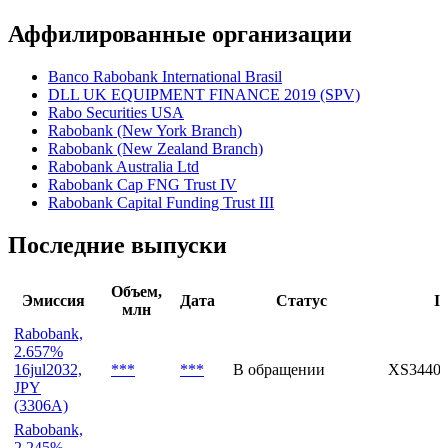
II кв. англ.
IV кв. англ.
Показать все
Аффилированные организации
Banco Rabobank International Brasil
DLL UK EQUIPMENT FINANCE 2019 (SPV)
Rabo Securities USA
Rabobank (New York Branch)
Rabobank (New Zealand Branch)
Rabobank Australia Ltd
Rabobank Cap FNG Trust IV
Rabobank Capital Funding Trust III
Последние выпуски
Объем,
Эмиссия
Дата
Статус
I
млн
Rabobank,
2.657%
16jul2032,
***
***
В обращении
XS34401