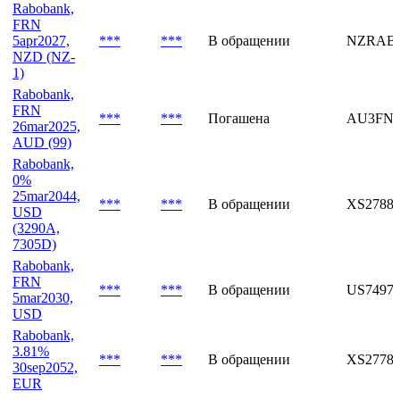
5.31%
***
***
В обращении
NZRAB
5apr2029,
NZD
Rabobank,
FRN
5apr2027,
***
***
В обращении
NZRAB
NZD (NZ-
1)
Rabobank,
FRN
***
***
Погашена
AU3FN0
26mar2025,
AUD (99)
Rabobank,
0%
25mar2044,
***
***
В обращении
XS27884
USD
(3290A,
7305D)
Rabobank,
FRN
***
***
В обращении
US7497
5mar2030,
USD
Rabobank,