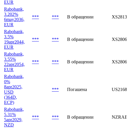
Rabobank,
3.55%
***
***
В обращении
XS28496
26jun2054,
EUR
Rabobank,
3.202%
***
***
В обращении
XS28133
6may2036,
EUR
Rabobank,
3.5%
***
***
В обращении
XS28064
19apr2044,
EUR
Rabobank,
3.55%
***
***
В обращении
XS28064
22apr2054,
EUR
Rabobank,
0%
8apr2025,
***
Погашена
US2168
USD
(364D,
ECP)
Rabobank,