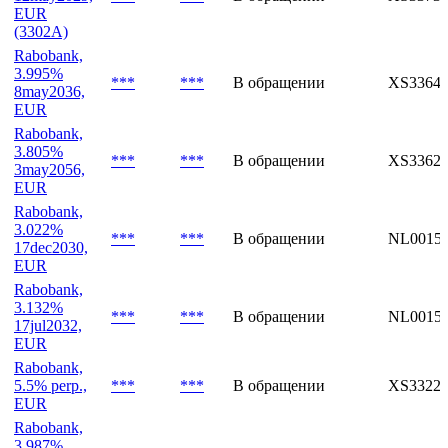
USD
Rabobank,
FRN
12may2029,
***
***
В обращении
XS33735
EUR
(3302A)
Rabobank,
3.995%
***
***
В обращении
XS33648
8may2036,
EUR
Rabobank,
3.805%
***
***
В обращении
XS33623
3may2056,
EUR
Rabobank,
3.022%
***
***
В обращении
NL0015
17dec2030,
EUR
Rabobank,
3.132%
***
***
В обращении
NL0015
17jul2032,
EUR
Rabobank,