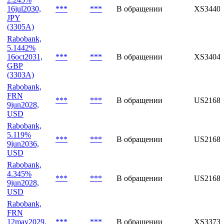
JPY
(3306A)
Rabobank,
2.245%
16jul2030,
***
***
В обращении
XS34401
JPY
(3305A)
Rabobank,
5.1442%
16oct2031,
***
***
В обращении
XS34044
GBP
(3303A)
Rabobank,
FRN
***
***
В обращении
US2168
9jun2028,
USD
Rabobank,
5.119%
***
***
В обращении
US2168
9jun2036,
USD
Rabobank,
4.345%
***
***
В обращении
US2168
9jun2028,