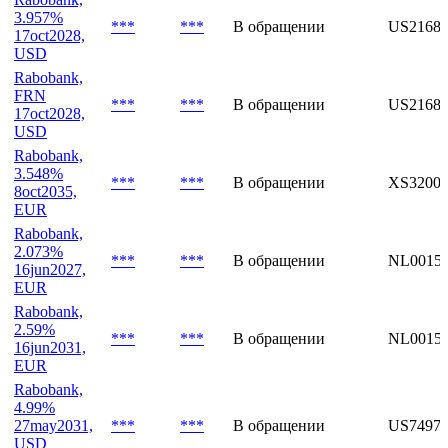
5.015%
***
***
В обращении
XS32372
21nov2040,
USD
Rabobank,
3.957%
***
***
В обращении
US2168
17oct2028,
USD
Rabobank,
FRN
***
***
В обращении
US2168
17oct2028,
USD
Rabobank,
3.548%
***
***
В обращении
XS32001
8oct2035,
EUR
Rabobank,
2.073%
***
***
В обращении
NL0015
16jun2027,
EUR
Rabobank,
2.59%
***
***
В обращении
NL0015
16jun2031,
EUR