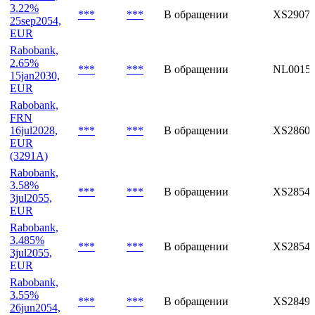
17apr2029,
***
***
В обращении
XS29215
GBP
(3293A)
Rabobank,
3.22%
***
***
В обращении
XS29073
25sep2054,
EUR
Rabobank,
2.65%
***
***
В обращении
NL0015
15jan2030,
EUR
Rabobank,
FRN
16jul2028,
***
***
В обращении
XS28609
EUR
(3291A)
Rabobank,
3.58%
***
***
В обращении
XS28543
3jul2055,
EUR
Rabobank,
3.485%
***
***
В обращении
XS28543
3jul2055,
EUR