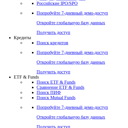
Получить доступ
Акции
Поиск акций
Дивидендный календарь
Российские IPO/SPO
Попробуйте
7-дневный
демо-доступ
Откройте глобальную базу данных
Получить доступ
Кредиты
Поиск кредитов
Попробуйте
7-дневный
демо-доступ
Откройте глобальную базу данных
Получить доступ
ETF & Funds
Поиск ETF & Funds
Сравнение ETF & Funds
Поиск ПИФ
Поиск Mutual Funds
Попробуйте
7-дневный
демо-доступ