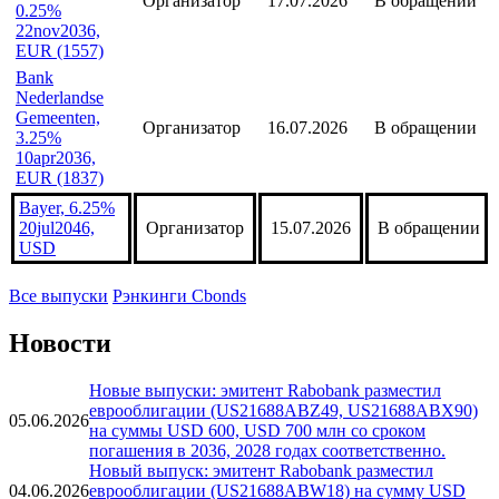
EUR (1727)
Bank
Nederlandse
Gemeenten,
Организатор
17.07.2026
В обращении
0.25%
22nov2036,
EUR (1557)
Bank
Nederlandse
Gemeenten,
Организатор
16.07.2026
В обращении
3.25%
10apr2036,
EUR (1837)
Bayer, 6.25%
20jul2046,
Организатор
15.07.2026
В обращении
USD
Все выпуски
Рэнкинги Cbonds
Новости
Новые выпуски: эмитент Rabobank разместил
еврооблигации (US21688ABZ49, US21688ABX90)
05.06.2026