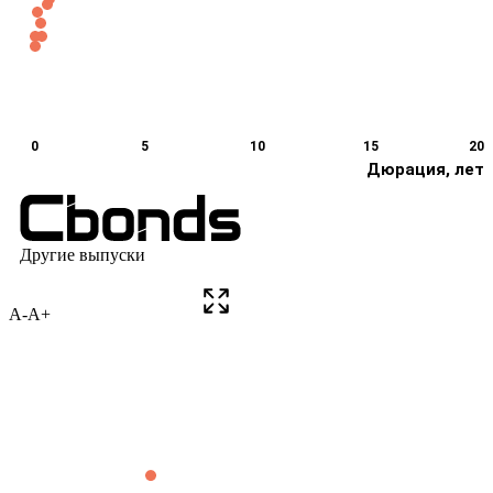
A-
A+