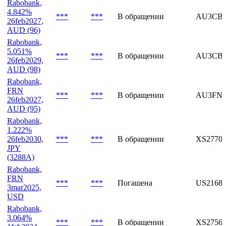
3.81%
***
***
В обращении
XS27782
30sep2052,
EUR
Rabobank,
4.842%
***
***
В обращении
AU3CB0
26feb2027,
AUD (96)
Rabobank,
5.051%
***
***
В обращении
AU3CB0
26feb2029,
AUD (98)
Rabobank,
FRN
***
***
В обращении
AU3FN0
26feb2027,
AUD (95)
Rabobank,
1.222%
26feb2030,
***
***
В обращении
XS27709
JPY
(3288A)
Rabobank,
FRN
***
***
Погашена
US2168
3mar2025,