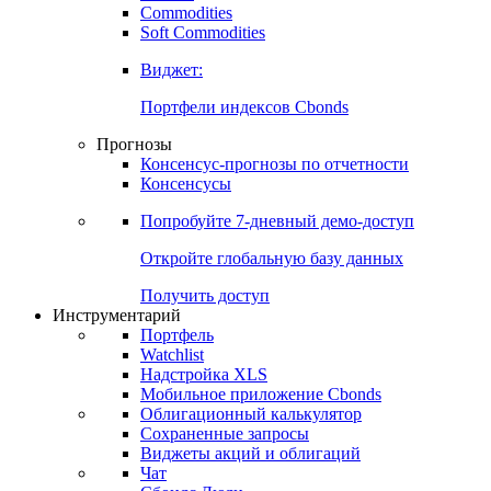
Commodities
Золото
Нефть
Бензин
Commodities
Soft Commodities
Виджет:
Портфели индексов Cbonds
Прогнозы
Консенсус-прогнозы по отчетности
Консенсусы
Попробуйте
7-дневный
демо-доступ
Откройте глобальную базу данных
Получить доступ
Инструментарий
Портфель
Watchlist
Надстройка XLS
Мобильное приложение Cbonds
Облигационный калькулятор