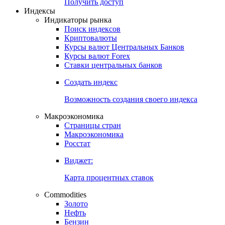
Попробуйте
7-дневный
демо-доступ
Откройте глобальную базу данных
Получить доступ
Индексы
Индикаторы рынка
Поиск индексов
Криптовалюты
Курсы валют Центральных Банков
Курсы валют Forex
Ставки центральных банков
Создать индекс
Возможность создания своего индекса
Макроэкономика
Страницы стран
Макроэкономика
Росстат
Виджет:
Карта процентных ставок