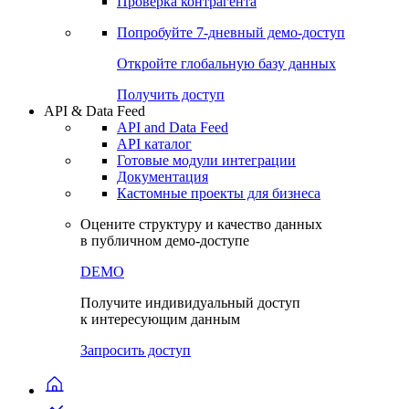
Виджеты акций и облигаций
Чат
Сбондс Люди
Проверка контрагента
Попробуйте
7-дневный
демо-доступ
Откройте глобальную базу данных
Получить доступ
API & Data Feed
API and Data Feed
API каталог
Готовые модули интеграции
Документация
Кастомные проекты для бизнеса
Оцените структуру и качество данных
в публичном демо-доступе
DEMO
Получите индивидуальный доступ
к интересующим данным
Запросить доступ