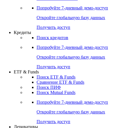
Акции
Поиск акций
Дивидендный календарь
Российские IPO/SPO
Попробуйте
7-дневный
демо-доступ
Откройте глобальную базу данных
Получить доступ
Кредиты
Поиск кредитов
Попробуйте
7-дневный
демо-доступ
Откройте глобальную базу данных
Получить доступ
ETF & Funds
Поиск ETF & Funds
Сравнение ETF & Funds
Поиск ПИФ
Поиск Mutual Funds
Попробуйте
7-дневный
демо-доступ