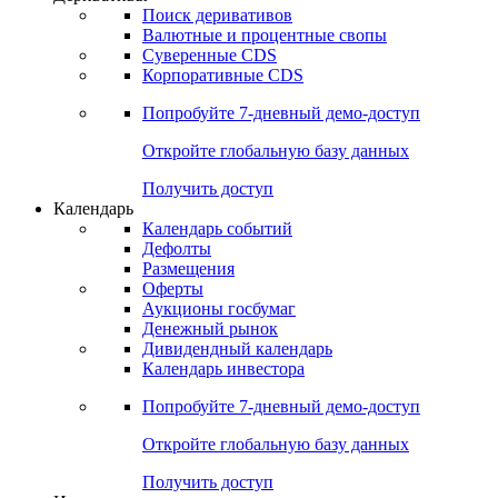
Откройте глобальную базу данных
Получить доступ
Деривативы
Поиск деривативов
Валютные и процентные свопы
Суверенные CDS
Корпоративные CDS
Попробуйте
7-дневный
демо-доступ
Откройте глобальную базу данных
Получить доступ
Календарь
Календарь событий
Дефолты
Размещения
Оферты
Аукционы госбумаг
Денежный рынок
Дивидендный календарь
Календарь инвестора
Попробуйте
7-дневный
демо-доступ