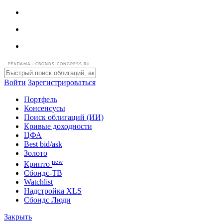
РЕКЛАМА • CBONDS-CONGRESS.RU
Войти
Зарегистрироваться
Портфель
Консенсусы
Поиск облигаций (ИИ)
Кривые доходности
ЦФА
Best bid/ask
Золото
new
Крипто
Сбондс-ТВ
Watchlist
Надстройка XLS