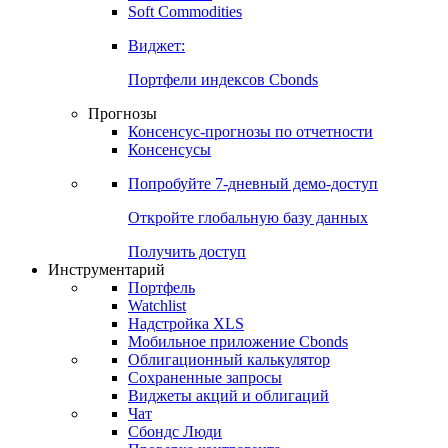
Золото
Нефть
Бензин
Commodities
Soft Commodities
Виджет:
Портфели индексов Cbonds
Прогнозы
Консенсус-прогнозы по отчетности
Консенсусы
Попробуйте
7-дневный
демо-доступ
Откройте глобальную базу данных
Получить доступ
Инструментарий
Портфель
Watchlist
Надстройка XLS
Мобильное приложение Cbonds
Облигационный калькулятор
Сохраненные запросы