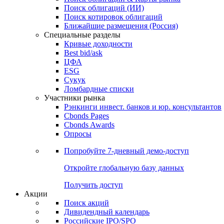
Облигации
Поиски
Поиск облигаций & Карты рынка
Поиск облигаций (ИИ)
Поиск котировок облигаций
Ближайшие размещения (Россия)
Специальные разделы
Кривые доходности
Best bid/ask
ЦФА
ESG
Сукук
Ломбардные списки
Участники рынка
Рэнкинги инвест. банков и юр. консультантов
Cbonds Pages
Cbonds Awards
Опросы
Попробуйте
7-дневный
демо-доступ
Откройте глобальную базу данных
Получить доступ