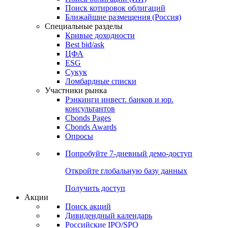
Поиск котировок облигаций
Ближайшие размещения (Россия)
Специальные разделы
Кривые доходности
Best bid/ask
ЦФА
ESG
Сукук
Ломбардные списки
Участники рынка
Рэнкинги инвест. банков и юр.
консультантов
Cbonds Pages
Cbonds Awards
Опросы
Попробуйте
7-дневный
демо-доступ
Откройте глобальную базу данных
Получить доступ
Акции
Поиск акций
Дивидендный календарь
Российские IPO/SPO