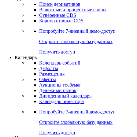
Поиск деривативов
Валютные и процентные свопы
Суверенные CDS
Корпоративные CDS
Попробуйте
7-дневный
демо-доступ
Откройте глобальную базу данных
Получить доступ
Календарь
Календарь событий
Дефолты
Размещения
Оферты
Аукционы госбумаг
Денежный рынок
Дивидендный календарь
Календарь инвестора
Попробуйте
7-дневный
демо-доступ
Откройте глобальную базу данных
Получить доступ