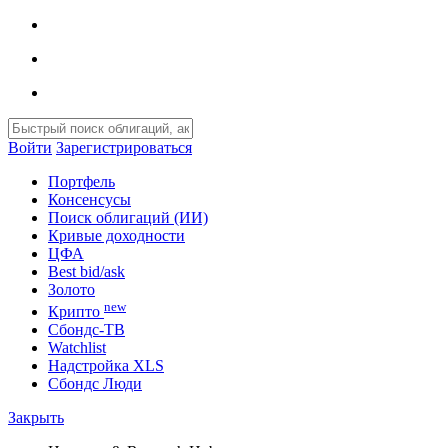
Войти
Зарегистрироваться
Портфель
Консенсусы
Поиск облигаций (ИИ)
Кривые доходности
ЦФА
Best bid/ask
Золото
new
Крипто
Сбондс-ТВ
Watchlist
Надстройка XLS
Сбондс Люди
Закрыть