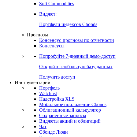
Soft Commodities
Виджет:
Портфели индексов Cbonds
Прогнозы
Консенсус-прогнозы по отчетности
Консенсусы
Попробуйте
7-дневный
демо-доступ
Откройте глобальную базу данных
Получить доступ
Инструментарий
Портфель
Watchlist
Надстройка XLS
Мобильное приложение Cbonds
Облигационный калькулятор
Сохраненные запросы
Виджеты акций и облигаций
Чат
Сбондс Люди