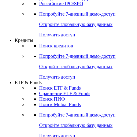
Получить доступ
Акции
Поиск акций
Дивидендный календарь
Российские IPO/SPO
Попробуйте
7-дневный
демо-доступ
Откройте глобальную базу данных
Получить доступ
Кредиты
Поиск кредитов
Попробуйте
7-дневный
демо-доступ
Откройте глобальную базу данных
Получить доступ
ETF & Funds
Поиск ETF & Funds
Сравнение ETF & Funds
Поиск ПИФ
Поиск Mutual Funds
Попробуйте
7-дневный
демо-доступ