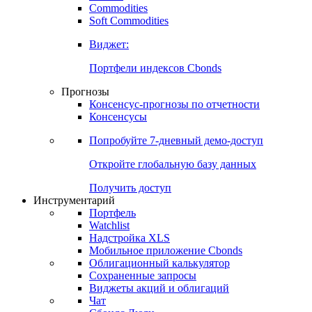
Commodities
Золото
Нефть
Бензин
Commodities
Soft Commodities
Виджет:
Портфели индексов Cbonds
Прогнозы
Консенсус-прогнозы по отчетности
Консенсусы
Попробуйте
7-дневный
демо-доступ
Откройте глобальную базу данных
Получить доступ
Инструментарий
Портфель
Watchlist
Надстройка XLS
Мобильное приложение Cbonds
Облигационный калькулятор