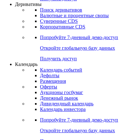
Откройте глобальную базу данных
Получить доступ
Деривативы
Поиск деривативов
Валютные и процентные свопы
Суверенные CDS
Корпоративные CDS
Попробуйте
7-дневный
демо-доступ
Откройте глобальную базу данных
Получить доступ
Календарь
Календарь событий
Дефолты
Размещения
Оферты
Аукционы госбумаг
Денежный рынок
Дивидендный календарь
Календарь инвестора