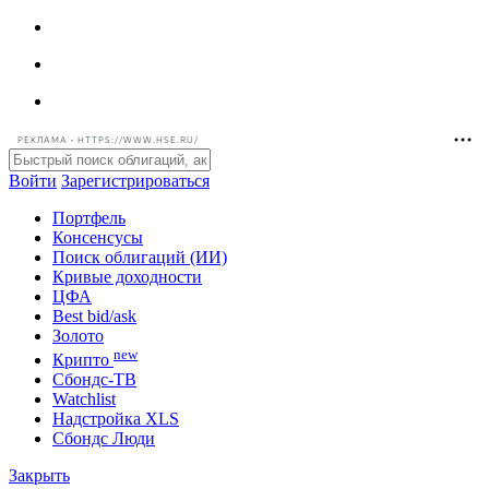
РЕКЛАМА • HTTPS://WWW.HSE.RU/
Войти
Зарегистрироваться
Портфель
Консенсусы
Поиск облигаций (ИИ)
Кривые доходности
ЦФА
Best bid/ask
Золото
new
Крипто
Сбондс-ТВ
Watchlist