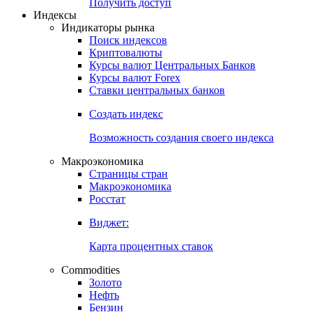
Попробуйте
7-дневный
демо-доступ
Откройте глобальную базу данных
Получить доступ
Индексы
Индикаторы рынка
Поиск индексов
Криптовалюты
Курсы валют Центральных Банков
Курсы валют Forex
Ставки центральных банков
Создать индекс
Возможность создания своего индекса
Макроэкономика
Страницы стран
Макроэкономика
Росстат
Виджет:
Карта процентных ставок