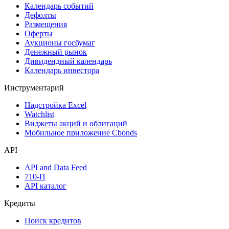
Дивидендный календарь
Календарь
Календарь событий
Дефолты
Размещения
Оферты
Аукционы госбумаг
Денежный рынок
Дивидендный календарь
Календарь инвестора
Инструментарий
Надстройка Excel
Watchlist
Виджеты акций и облигаций
Мобильное приложение Cbonds
API
API and Data Feed
710-П
API каталог