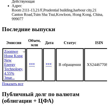
Наименование организации
Zoomwe Hong Kong New Energy Technology Co.,Limited
Статус организации
Действующая
Адрес
Room 2111-13,21/F,Prudential building,harbour city,21
Canton Road,Tsim Sha Tsui,Kowloon, Hong Kong, China,
999077
Последние выпуски
Объем,
Эмиссия
Дата
Статус
ISIN
млн
Zoomwe
Hong Kong
New
Energy
***
***
В обращении
XS24467708
Technology,
4.55%
3mar...
Показать все