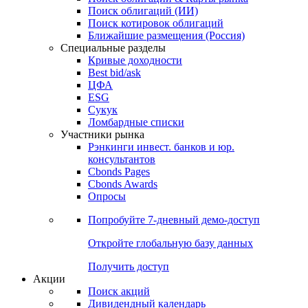
Облигации
Поиски
Поиск облигаций & Карты рынка
Поиск облигаций (ИИ)
Поиск котировок облигаций
Ближайшие размещения (Россия)
Специальные разделы
Кривые доходности
Best bid/ask
ЦФА
ESG
Сукук
Ломбардные списки
Участники рынка
Рэнкинги инвест. банков и юр.
консультантов
Cbonds Pages
Cbonds Awards
Опросы
Попробуйте
7-дневный
демо-доступ
Откройте глобальную базу данных