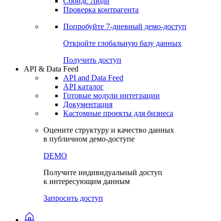
Сохраненные запросы
Виджеты акций и облигаций
Чат
Сбондс Люди
Проверка контрагента
Попробуйте
7-дневный
демо-доступ
Откройте глобальную базу данных
Получить доступ
API & Data Feed
API and Data Feed
API каталог
Готовые модули интеграции
Документация
Кастомные проекты для бизнеса
Оцените структуру и качество данных
в публичном демо-доступе
DEMO
Получите индивидуальный доступ
к интересующим данным