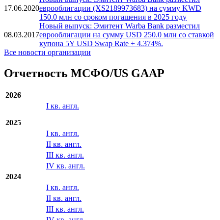
17.06.2020
еврооблигации (XS2189973683) на сумму KWD
150.0 млн со сроком погашения в 2025 году
Новый выпуск: Эмитент Warba Bank разместил
08.03.2017
еврооблигации на сумму USD 250.0 млн со ставкой
купона 5Y USD Swap Rate + 4.374%.
Все новости организации
Отчетность МСФО/US GAAP
2026
I кв. англ.
2025
I кв. англ.
II кв. англ.
III кв. англ.
IV кв. англ.
2024
I кв. англ.
II кв. англ.
III кв. англ.
IV кв. англ.