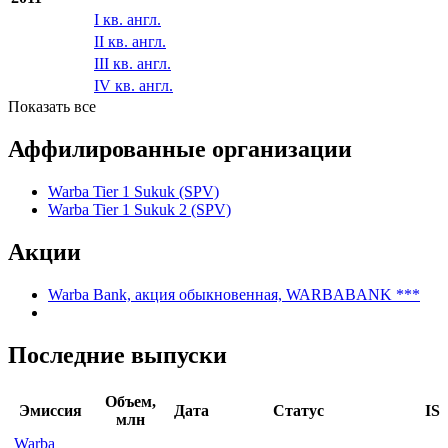
I кв. англ.
II кв. англ.
III кв. англ.
IV кв. англ.
Показать все
Аффилированные организации
Warba Tier 1 Sukuk (SPV)
Warba Tier 1 Sukuk 2 (SPV)
Акции
Warba Bank, акция обыкновенная, WARBABANK ***
Последние выпуски
Объем,
Эмиссия
Дата
Статус
IS
млн
Warba