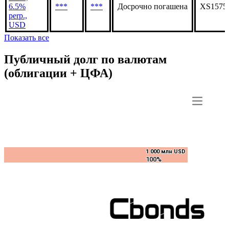
6.5%
***
***
Досрочно погашена
XS1575
perp.,
USD
Показать все
Публичный долг по валютам
(облигации + ЦФА)
1 000 млн USD
1 000 млн USD
100%
100%