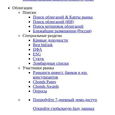
Облигации
Поиски
Поиск облигаций & Карты рынка
Поиск облигаций (ИИ)
Поиск котировок облигаций
Ближайшие размещения (Россия)
Специальные разделы
Кривые доходности
Best bid/ask
ЦФА
ESG
Сукук
Ломбардные списки
Участники рынка
Рэнкинги инвест. банков и юр.
консультантов
Cbonds Pages
Cbonds Awards
Опросы
Попробуйте
7-дневный
демо-доступ
Откройте глобальную базу данных