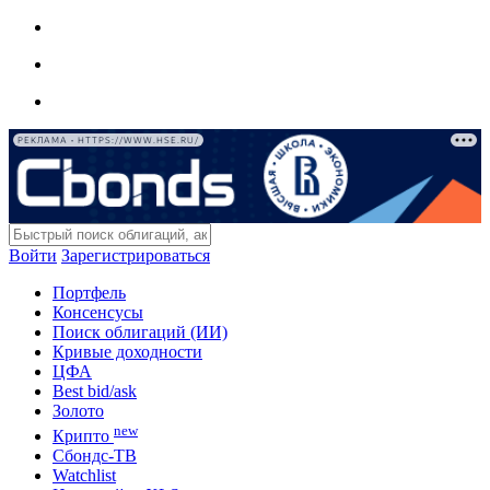
РЕКЛАМА • HTTPS://WWW.HSE.RU/
Войти
Зарегистрироваться
Портфель
Консенсусы
Поиск облигаций (ИИ)
Кривые доходности
ЦФА
Best bid/ask
Золото
new
Крипто
Сбондс-ТВ
Watchlist