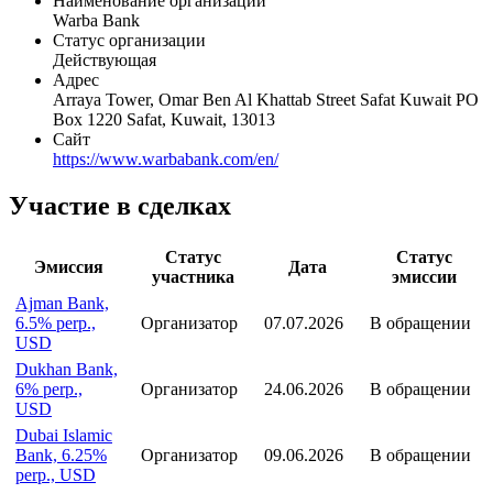
Наименование организации
Warba Bank
Статус организации
Действующая
Адрес
Arraya Tower, Omar Ben Al Khattab Street Safat Kuwait PO
Box 1220 Safat, Kuwait, 13013
Сайт
https://www.warbabank.com/en/
Участие в сделках
Статус
Статус
Эмиссия
Дата
участника
эмиссии
Ajman Bank,
6.5% perp.,
Организатор
07.07.2026
В обращении
USD
Dukhan Bank,
6% perp.,
Организатор
24.06.2026
В обращении
USD
Dubai Islamic
Bank, 6.25%
Организатор
09.06.2026
В обращении
perp., USD