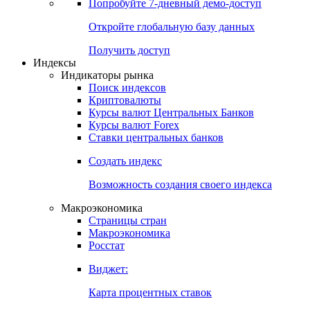
Попробуйте
7-дневный
демо-доступ
Откройте глобальную базу данных
Получить доступ
Индексы
Индикаторы рынка
Поиск индексов
Криптовалюты
Курсы валют Центральных Банков
Курсы валют Forex
Ставки центральных банков
Создать индекс
Возможность создания своего индекса
Макроэкономика
Страницы стран
Макроэкономика
Росстат
Виджет:
Карта процентных ставок