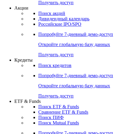
Получить доступ
Акции
Поиск акций
Дивидендный календарь
Российские IPO/SPO
Попробуйте
7-дневный
демо-доступ
Откройте глобальную базу данных
Получить доступ
Кредиты
Поиск кредитов
Попробуйте
7-дневный
демо-доступ
Откройте глобальную базу данных
Получить доступ
ETF & Funds
Поиск ETF & Funds
Сравнение ETF & Funds
Поиск ПИФ
Поиск Mutual Funds
Попробуйте
7-дневный
демо-доступ