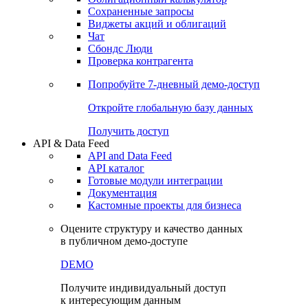
Сохраненные запросы
Виджеты акций и облигаций
Чат
Сбондс Люди
Проверка контрагента
Попробуйте
7-дневный
демо-доступ
Откройте глобальную базу данных
Получить доступ
API & Data Feed
API and Data Feed
API каталог
Готовые модули интеграции
Документация
Кастомные проекты для бизнеса
Оцените структуру и качество данных
в публичном демо-доступе
DEMO
Получите индивидуальный доступ
к интересующим данным