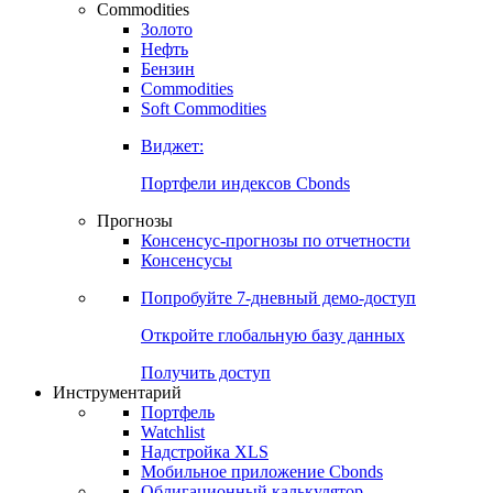
Commodities
Золото
Нефть
Бензин
Commodities
Soft Commodities
Виджет:
Портфели индексов Cbonds
Прогнозы
Консенсус-прогнозы по отчетности
Консенсусы
Попробуйте
7-дневный
демо-доступ
Откройте глобальную базу данных
Получить доступ
Инструментарий
Портфель
Watchlist
Надстройка XLS
Мобильное приложение Cbonds
Облигационный калькулятор