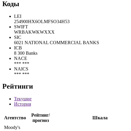
Коды
LEI
254900HX6OLMFSO34H53
SWIFT
WRBAKWKWXXX
SIC
6021 NATIONAL COMMERCIAL BANKS
ICB
8 300 Banks
NACE
*** ***
NAICS
*** ***
Рейтинги
Текущие
История
Рейтинг/
Агентство
Шкала
прогноз
Moody's