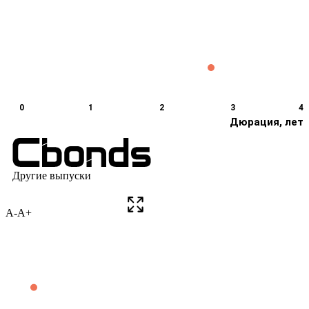
A-
A+