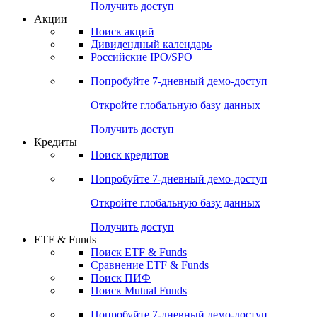
Получить доступ
Акции
Поиск акций
Дивидендный календарь
Российские IPO/SPO
Попробуйте
7-дневный
демо-доступ
Откройте глобальную базу данных
Получить доступ
Кредиты
Поиск кредитов
Попробуйте
7-дневный
демо-доступ
Откройте глобальную базу данных
Получить доступ
ETF & Funds
Поиск ETF & Funds
Сравнение ETF & Funds
Поиск ПИФ
Поиск Mutual Funds
Попробуйте
7-дневный
демо-доступ