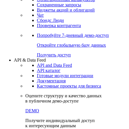
Сохраненные запросы
Виджеты акций и облигаций
Чат
Сбондс Люди
Проверка контрагента
Попробуйте
7-дневный
демо-доступ
Откройте глобальную базу данных
Получить доступ
API & Data Feed
API and Data Feed
API каталог
Готовые модули интеграции
Документация
Кастомные проекты для бизнеса
Оцените структуру и качество данных
в публичном демо-доступе
DEMO
Получите индивидуальный доступ
к интересующим данным