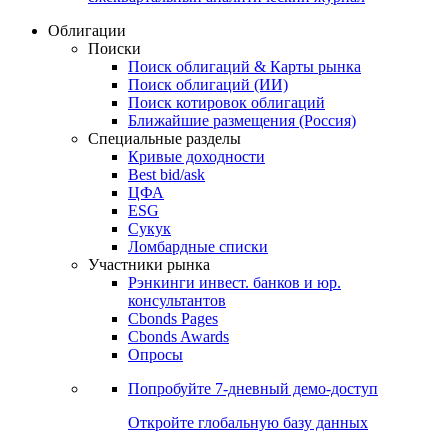
Облигации
Поиски
Поиск облигаций & Карты рынка
Поиск облигаций (ИИ)
Поиск котировок облигаций
Ближайшие размещения (Россия)
Специальные разделы
Кривые доходности
Best bid/ask
ЦФА
ESG
Сукук
Ломбардные списки
Участники рынка
Рэнкинги инвест. банков и юр.
консультантов
Cbonds Pages
Cbonds Awards
Опросы
Попробуйте
7-дневный
демо-доступ
Откройте глобальную базу данных