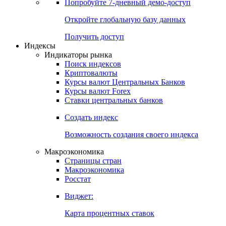
Попробуйте
7-дневный
демо-доступ
Откройте глобальную базу данных
Получить доступ
Индексы
Индикаторы рынка
Поиск индексов
Криптовалюты
Курсы валют Центральных Банков
Курсы валют Forex
Ставки центральных банков
Создать индекс
Возможность создания своего индекса
Макроэкономика
Страницы стран
Макроэкономика
Росстат
Виджет:
Карта процентных ставок