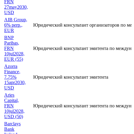
FRN
27may2030,
USD
AIB Group,
6% perp.,
Юридический консультант организаторов по ме
EUR
BNP
Paribas,
FRN
Юридический консультант эмитента по междуна
10jul2028,
EUR (55)
Azorra
Finance,
7.75%
Юридический консультант эмитента
15apr2030,
USD
Aries
Capital,
FRN
Юридический консультант эмитента по междуна
10jul2028,
USD (50)
Barclays
Bank