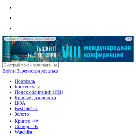
РЕКЛАМА • CBONDS-CONGRESS.RU
Войти
Зарегистрироваться
Портфель
Консенсусы
Поиск облигаций (ИИ)
Кривые доходности
ЦФА
Best bid/ask
Золото
new
Крипто
Сбондс-ТВ
Watchlist