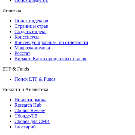
Поиск кредитов
Индексы
Поиск индексов
Страницы стран
Создать индекс
Консенсусы
Консенсус-прогнозы по отчетности
Макроэкономика
Росстат
Виджет: Карта процентных ставок
ETF & Funds
Поиск ETF & Funds
Новости и Аналитика
Новости рынка
Research Hub
Cbonds Review
Сбондс-ТВ
Cbonds для СМИ
Глоссарий