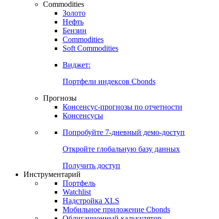
Commodities
Золото
Нефть
Бензин
Commodities
Soft Commodities
Виджет:
Портфели индексов Cbonds
Прогнозы
Консенсус-прогнозы по отчетности
Консенсусы
Попробуйте
7-дневный
демо-доступ
Откройте глобальную базу данных
Получить доступ
Инструментарий
Портфель
Watchlist
Надстройка XLS
Мобильное приложение Cbonds
Облигационный калькулятор