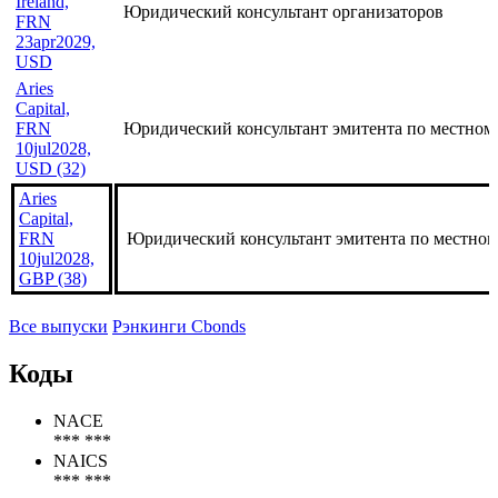
Ireland,
Юридический консультант организаторов
FRN
23apr2029,
USD
Aries
Capital,
FRN
Юридический консультант эмитента по местном
10jul2028,
USD (32)
Aries
Capital,
FRN
Юридический консультант эмитента по местном
10jul2028,
GBP (38)
Все выпуски
Рэнкинги Cbonds
Коды
NACE
*** ***
NAICS
*** ***