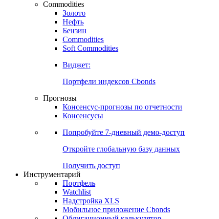
Commodities
Золото
Нефть
Бензин
Commodities
Soft Commodities
Виджет:
Портфели индексов Cbonds
Прогнозы
Консенсус-прогнозы по отчетности
Консенсусы
Попробуйте
7-дневный
демо-доступ
Откройте глобальную базу данных
Получить доступ
Инструментарий
Портфель
Watchlist
Надстройка XLS
Мобильное приложение Cbonds
Облигационный калькулятор