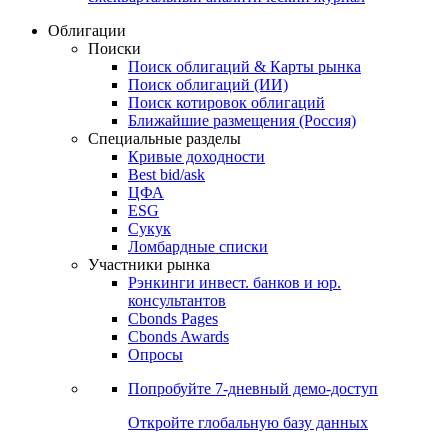
Облигации
Поиски
Поиск облигаций & Карты рынка
Поиск облигаций (ИИ)
Поиск котировок облигаций
Ближайшие размещения (Россия)
Специальные разделы
Кривые доходности
Best bid/ask
ЦФА
ESG
Сукук
Ломбардные списки
Участники рынка
Рэнкинги инвест. банков и юр.
консультантов
Cbonds Pages
Cbonds Awards
Опросы
Попробуйте
7-дневный
демо-доступ
Откройте глобальную базу данных