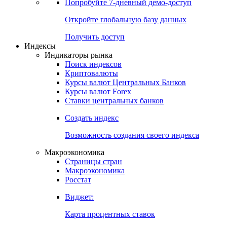
Попробуйте
7-дневный
демо-доступ
Откройте глобальную базу данных
Получить доступ
Индексы
Индикаторы рынка
Поиск индексов
Криптовалюты
Курсы валют Центральных Банков
Курсы валют Forex
Ставки центральных банков
Создать индекс
Возможность создания своего индекса
Макроэкономика
Страницы стран
Макроэкономика
Росстат
Виджет:
Карта процентных ставок