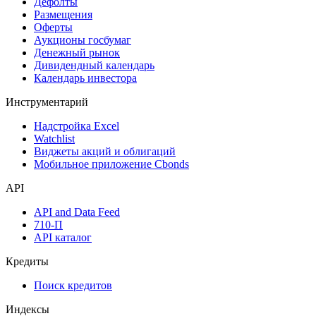
Дефолты
Размещения
Оферты
Аукционы госбумаг
Денежный рынок
Дивидендный календарь
Календарь инвестора
Инструментарий
Надстройка Excel
Watchlist
Виджеты акций и облигаций
Мобильное приложение Cbonds
API
API and Data Feed
710-П
API каталог
Кредиты
Поиск кредитов
Индексы