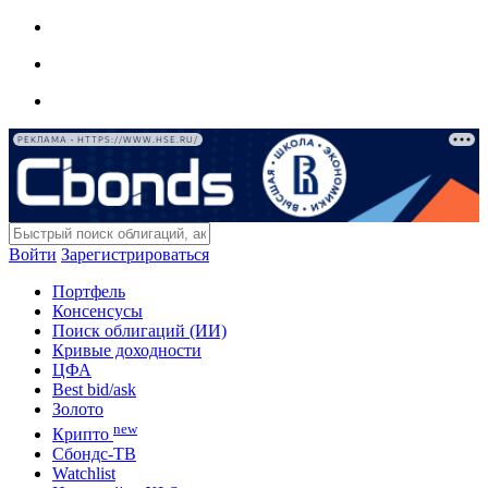
РЕКЛАМА • HTTPS://WWW.HSE.RU/
Войти
Зарегистрироваться
Портфель
Консенсусы
Поиск облигаций (ИИ)
Кривые доходности
ЦФА
Best bid/ask
Золото
new
Крипто
Сбондс-ТВ
Watchlist