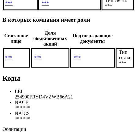
Тип связи:
***
***
***
В которых компания имеет доли
Доля
Связанное
Подтверждающие
обыкновенных
лицо
документы
акций
Тип
***
***
***
связи:
***
Коды
LEI
254900FRYD4VZWB66A21
NACE
*** ***
NAICS
*** ***
Облигации