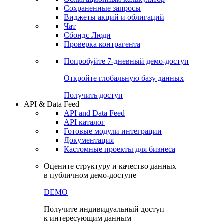
Сохраненные запросы
Виджеты акций и облигаций
Чат
Сбондс Люди
Проверка контрагента
Попробуйте
7-дневный
демо-доступ
Откройте глобальную базу данных
Получить доступ
API & Data Feed
API and Data Feed
API каталог
Готовые модули интеграции
Документация
Кастомные проекты для бизнеса
Оцените структуру и качество данных
в публичном демо-доступе
DEMO
Получите индивидуальный доступ
к интересующим данным