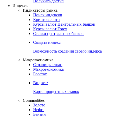
Попробуйте
7-дневный
демо-доступ
Откройте глобальную базу данных
Получить доступ
Индексы
Индикаторы рынка
Поиск индексов
Криптовалюты
Курсы валют Центральных Банков
Курсы валют Forex
Ставки центральных банков
Создать индекс
Возможность создания своего индекса
Макроэкономика
Страницы стран
Макроэкономика
Росстат
Виджет:
Карта процентных ставок