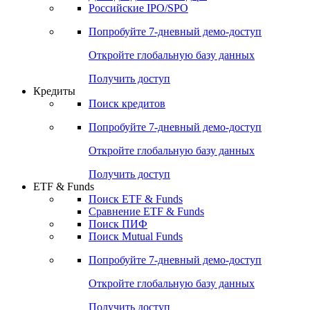
Получить доступ
Акции
Поиск акций
Дивидендный календарь
Российские IPO/SPO
Попробуйте
7-дневный
демо-доступ
Откройте глобальную базу данных
Получить доступ
Кредиты
Поиск кредитов
Попробуйте
7-дневный
демо-доступ
Откройте глобальную базу данных
Получить доступ
ETF & Funds
Поиск ETF & Funds
Сравнение ETF & Funds
Поиск ПИФ
Поиск Mutual Funds
Попробуйте
7-дневный
демо-доступ