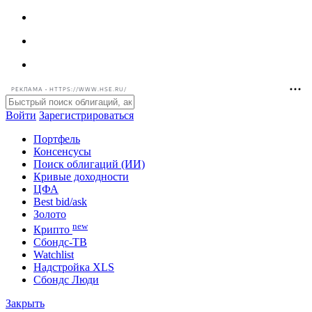
РЕКЛАМА • HTTPS://WWW.HSE.RU/
Войти
Зарегистрироваться
Портфель
Консенсусы
Поиск облигаций (ИИ)
Кривые доходности
ЦФА
Best bid/ask
Золото
new
Крипто
Сбондс-ТВ
Watchlist