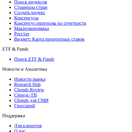
Поиск кредитов
Индексы
Поиск индексов
Страницы стран
Создать индекс
Консенсусы
Консенсус-прогнозы по отчетности
Макроэкономика
Росстат
Виджет: Карта процентных ставок
ETF & Funds
Поиск ETF & Funds
Новости и Аналитика
Новости рынка
Research Hub
Cbonds Review
Сбондс-ТВ
Cbonds для СМИ
Глоссарий