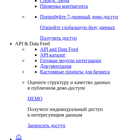
Сохраненные запросы
Виджеты акций и облигаций
Чат
Сбондс Люди
Проверка контрагента
Попробуйте
7-дневный
демо-доступ
Откройте глобальную базу данных
Получить доступ
API & Data Feed
API and Data Feed
API каталог
Готовые модули интеграции
Документация
Кастомные проекты для бизнеса
Оцените структуру и качество данных
в публичном демо-доступе
DEMO
Получите индивидуальный доступ
к интересующим данным