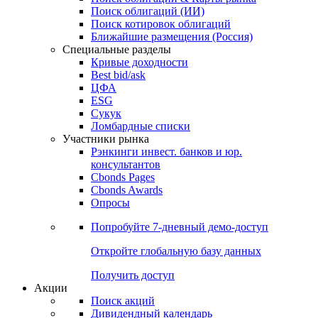
Облигации
Поиски
Поиск облигаций & Карты рынка
Поиск облигаций (ИИ)
Поиск котировок облигаций
Ближайшие размещения (Россия)
Специальные разделы
Кривые доходности
Best bid/ask
ЦФА
ESG
Сукук
Ломбардные списки
Участники рынка
Рэнкинги инвест. банков и юр.
консультантов
Cbonds Pages
Cbonds Awards
Опросы
Попробуйте
7-дневный
демо-доступ
Откройте глобальную базу данных