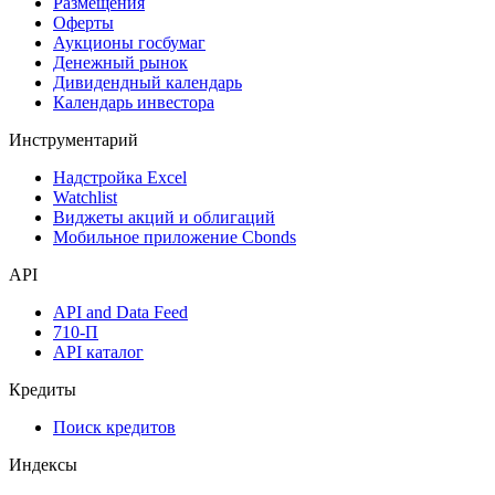
Календарь
Календарь событий
Дефолты
Размещения
Оферты
Аукционы госбумаг
Денежный рынок
Дивидендный календарь
Календарь инвестора
Инструментарий
Надстройка Excel
Watchlist
Виджеты акций и облигаций
Мобильное приложение Cbonds
API
API and Data Feed
710-П
API каталог
Кредиты