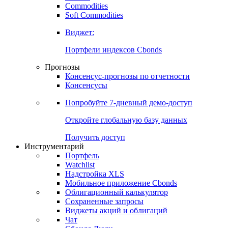
Commodities
Золото
Нефть
Бензин
Commodities
Soft Commodities
Виджет:
Портфели индексов Cbonds
Прогнозы
Консенсус-прогнозы по отчетности
Консенсусы
Попробуйте
7-дневный
демо-доступ
Откройте глобальную базу данных
Получить доступ
Инструментарий
Портфель
Watchlist
Надстройка XLS
Мобильное приложение Cbonds
Облигационный калькулятор