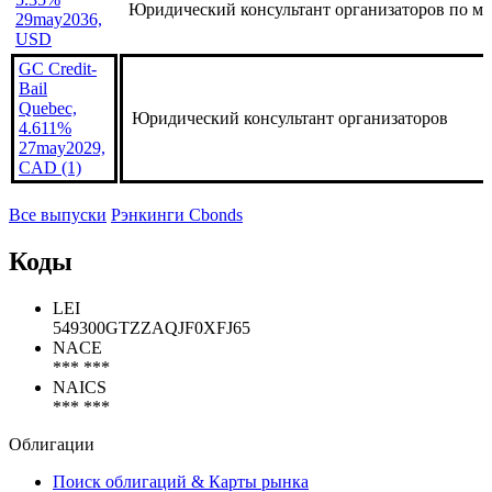
29may2031,
USD
Nutrien,
5.35%
Юридический консультант организаторов по ме
29may2036,
USD
GC Credit-
Bail
Quebec,
Юридический консультант организаторов
4.611%
27may2029,
CAD (1)
Все выпуски
Рэнкинги Cbonds
Коды
LEI
549300GTZZAQJF0XFJ65
NACE
*** ***
NAICS
*** ***