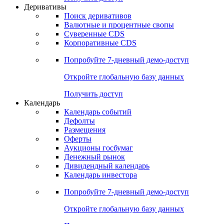
Откройте глобальную базу данных
Получить доступ
Деривативы
Поиск деривативов
Валютные и процентные свопы
Суверенные CDS
Корпоративные CDS
Попробуйте
7-дневный
демо-доступ
Откройте глобальную базу данных
Получить доступ
Календарь
Календарь событий
Дефолты
Размещения
Оферты
Аукционы госбумаг
Денежный рынок
Дивидендный календарь
Календарь инвестора