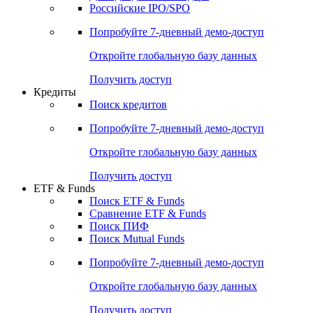
Получить доступ
Акции
Поиск акций
Дивидендный календарь
Российские IPO/SPO
Попробуйте
7-дневный
демо-доступ
Откройте глобальную базу данных
Получить доступ
Кредиты
Поиск кредитов
Попробуйте
7-дневный
демо-доступ
Откройте глобальную базу данных
Получить доступ
ETF & Funds
Поиск ETF & Funds
Сравнение ETF & Funds
Поиск ПИФ
Поиск Mutual Funds
Попробуйте
7-дневный
демо-доступ