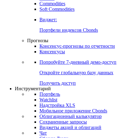
Commodities
Золото
Нефть
Бензин
Commodities
Soft Commodities
Виджет:
Портфели индексов Cbonds
Прогнозы
Консенсус-прогнозы по отчетности
Консенсусы
Попробуйте
7-дневный
демо-доступ
Откройте глобальную базу данных
Получить доступ
Инструментарий
Портфель
Watchlist
Надстройка XLS
Мобильное приложение Cbonds
Облигационный калькулятор