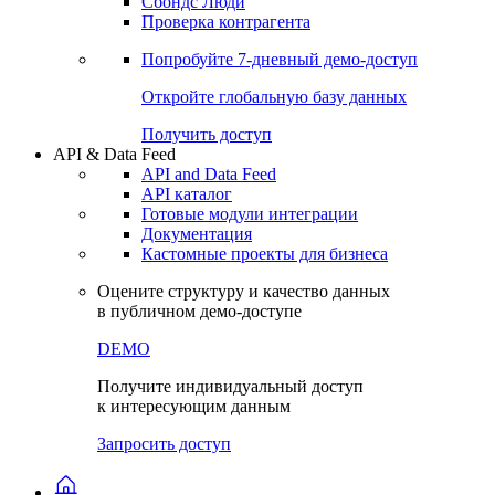
Сохраненные запросы
Виджеты акций и облигаций
Чат
Сбондс Люди
Проверка контрагента
Попробуйте
7-дневный
демо-доступ
Откройте глобальную базу данных
Получить доступ
API & Data Feed
API and Data Feed
API каталог
Готовые модули интеграции
Документация
Кастомные проекты для бизнеса
Оцените структуру и качество данных
в публичном демо-доступе
DEMO
Получите индивидуальный доступ
к интересующим данным