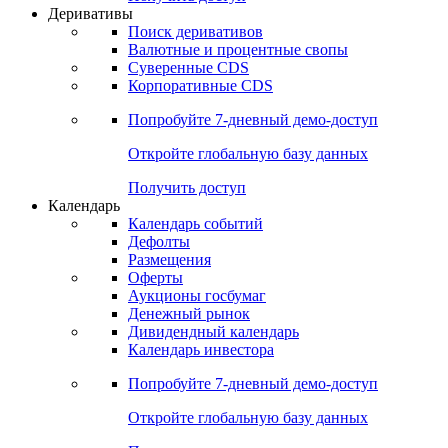
Откройте глобальную базу данных
Получить доступ
Деривативы
Поиск деривативов
Валютные и процентные свопы
Суверенные CDS
Корпоративные CDS
Попробуйте
7-дневный
демо-доступ
Откройте глобальную базу данных
Получить доступ
Календарь
Календарь событий
Дефолты
Размещения
Оферты
Аукционы госбумаг
Денежный рынок
Дивидендный календарь
Календарь инвестора