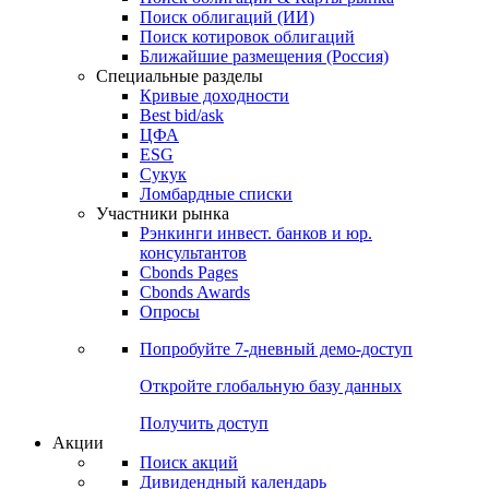
Облигации
Поиски
Поиск облигаций & Карты рынка
Поиск облигаций (ИИ)
Поиск котировок облигаций
Ближайшие размещения (Россия)
Специальные разделы
Кривые доходности
Best bid/ask
ЦФА
ESG
Сукук
Ломбардные списки
Участники рынка
Рэнкинги инвест. банков и юр.
консультантов
Cbonds Pages
Cbonds Awards
Опросы
Попробуйте
7-дневный
демо-доступ
Откройте глобальную базу данных