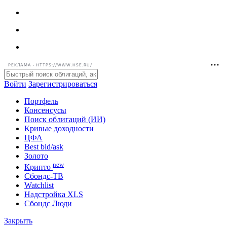
РЕКЛАМА • HTTPS://WWW.HSE.RU/
Войти
Зарегистрироваться
Портфель
Консенсусы
Поиск облигаций (ИИ)
Кривые доходности
ЦФА
Best bid/ask
Золото
new
Крипто
Сбондс-ТВ
Watchlist