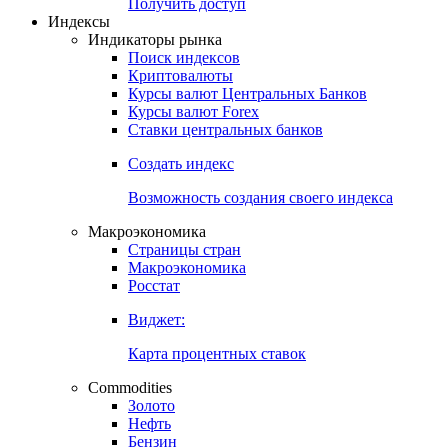
Попробуйте
7-дневный
демо-доступ
Откройте глобальную базу данных
Получить доступ
Индексы
Индикаторы рынка
Поиск индексов
Криптовалюты
Курсы валют Центральных Банков
Курсы валют Forex
Ставки центральных банков
Создать индекс
Возможность создания своего индекса
Макроэкономика
Страницы стран
Макроэкономика
Росстат
Виджет:
Карта процентных ставок