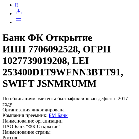
Запросить доступ
R
Банк ФК Открытие
ИНН 7706092528, ОГРН
1027739019208, LEI
253400D1T9WFNN3BTT91,
SWIFT JSNMRUMM
По облигациям эмитента был зафиксирован дефолт в 2017
году
Организация ликвидирована
Компания-преемник:
БМ-Банк