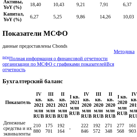
Отношение
кредитов к
0,84
0,88
0,86
0,86
0,81
депозитам
Активы,
18,40
10,43
9,21
7,91
6,37
YoY (%)
Капитал,
6,27
5,25
9,86
14,26
10,03
YoY (%)
Показатели МСФО
данные предоставлены Cbonds
Методика
new
Полная информация о финансовой отчетности
организации по МСФО с графиками показателей
Вся
отчетность
Бухгалтерский баланс
IV
III
II
IV
III
II
IV
I кв.
I кв.
кв.
кв.
кв.
кв.
кв.
кв.
кв
Показатель
2021
2020
2021
2021
2021
2020
2020
2020
201
млн
млн
млн
млн
млн
млн
млн
млн
мл
RUB
RUB