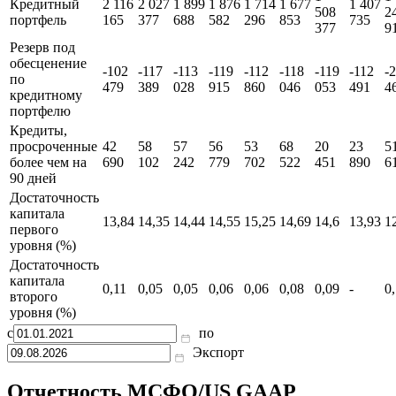
2021
2021
2021
2020
2020
2020
2
млн
млн
млн
млн
млн
млн
млн
млн
м
RUB
RUB
RUB
RUB
RUB
RUB
RUB
RUB
R
1
1
Кредитный
2 116
2 027
1 899
1 876
1 714
1 677
1 407
508
2
портфель
165
377
688
582
296
853
735
377
9
Резерв под
обесценение
-102
-117
-113
-119
-112
-118
-119
-112
-
по
479
389
028
915
860
046
053
491
4
кредитному
портфелю
Кредиты,
просроченные
42
58
57
56
53
68
20
23
5
более чем на
690
102
242
779
702
522
451
890
6
90 дней
Достаточность
капитала
13,84
14,35
14,44
14,55
15,25
14,69
14,6
13,93
1
первого
уровня (%)
Достаточность
капитала
0,11
0,05
0,05
0,06
0,06
0,08
0,09
-
0
второго
уровня (%)
с
по