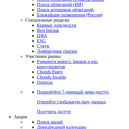
Облигации
Поиски
Поиск облигаций & Карты рынка
Поиск облигаций (ИИ)
Поиск котировок облигаций
Ближайшие размещения (Россия)
Специальные разделы
Кривые доходности
Best bid/ask
ЦФА
ESG
Сукук
Ломбардные списки
Участники рынка
Рэнкинги инвест. банков и юр.
консультантов
Cbonds Pages
Cbonds Awards
Опросы
Попробуйте
7-дневный
демо-доступ
Откройте глобальную базу данных