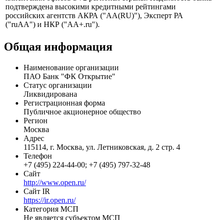
Banking. Входит в топ-10 крупнейших кредитных
организаций России по размеру активов и капитала.
Региональная сеть банка насчитывает порядка 400
клиентских офисов в 72 регионах страны. Надежность банка
подтверждена высокими кредитными рейтингами
российских агентств АКРА ("АА(RU)"), Эксперт РА
("ruAA") и НКР ("АA+.ru").
Общая информация
Наименование организации
ПАО Банк "ФК Открытие"
Статус организации
Ликвидирована
Регистрационная форма
Публичное акционерное общество
Регион
Москва
Адрес
115114, г. Москва, ул. Летниковская, д. 2 стр. 4
Телефон
+7 (495) 224-44-00; +7 (495) 797-32-48
Сайт
http://www.open.ru/