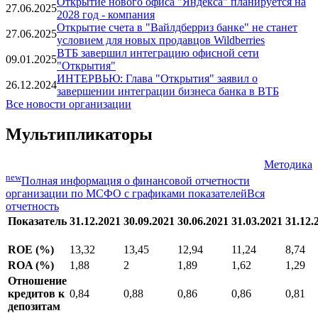
Открытие Ормузского пролива снизит нефтяную
08.08.2026
премию за риск, но не обвалит цены - эксперт
Открытие нового офиса "Яндекса" планируется на
27.06.2025
2028 год - компания
Открытие счета в "Вайлдберриз банке" не станет
27.06.2025
условием для новых продавцов Wildberries
ВТБ завершил интеграцию офисной сети
09.01.2025
"Открытия"
ИНТЕРВЬЮ: Глава "Открытия" заявил о
26.12.2024
завершении интеграции бизнеса банка в ВТБ
Все новости организации
Мультипликаторы
Методика
new
Полная информация о финансовой отчетности
организации по МСФО с графиками показателей
Вся
отчетность
Показатель
31.12.2021
30.09.2021
30.06.2021
31.03.2021
31.12.
ROE (%)
13,32
13,45
12,94
11,24
8,74
ROA (%)
1,88
2
1,89
1,62
1,29