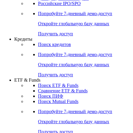
Получить доступ
Акции
Поиск акций
Дивидендный календарь
Российские IPO/SPO
Попробуйте
7-дневный
демо-доступ
Откройте глобальную базу данных
Получить доступ
Кредиты
Поиск кредитов
Попробуйте
7-дневный
демо-доступ
Откройте глобальную базу данных
Получить доступ
ETF & Funds
Поиск ETF & Funds
Сравнение ETF & Funds
Поиск ПИФ
Поиск Mutual Funds
Попробуйте
7-дневный
демо-доступ