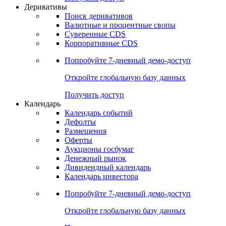
Откройте глобальную базу данных
Получить доступ
Деривативы
Поиск деривативов
Валютные и процентные свопы
Суверенные CDS
Корпоративные CDS
Попробуйте
7-дневный
демо-доступ
Откройте глобальную базу данных
Получить доступ
Календарь
Календарь событий
Дефолты
Размещения
Оферты
Аукционы госбумаг
Денежный рынок
Дивидендный календарь
Календарь инвестора