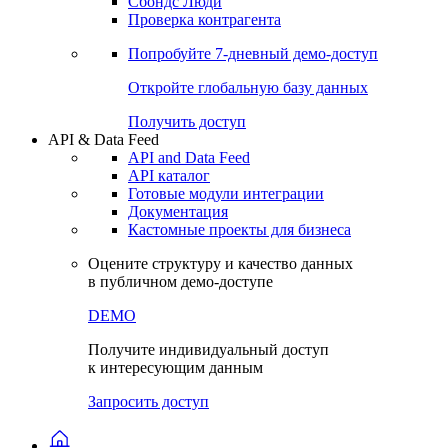
Сохраненные запросы
Виджеты акций и облигаций
Чат
Сбондс Люди
Проверка контрагента
Попробуйте
7-дневный
демо-доступ
Откройте глобальную базу данных
Получить доступ
API & Data Feed
API and Data Feed
API каталог
Готовые модули интеграции
Документация
Кастомные проекты для бизнеса
Оцените структуру и качество данных
в публичном демо-доступе
DEMO
Получите индивидуальный доступ
к интересующим данным