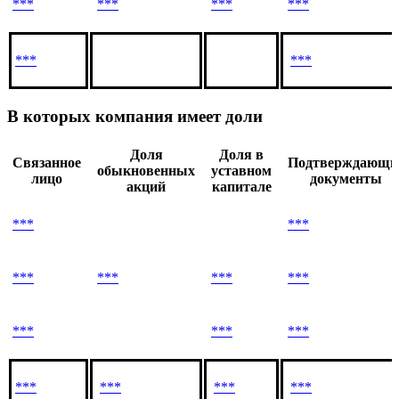
Связанное
Подтверждающи
обыкновенных
уставном
лицо
документы
акций
капитале
***
***
***
***
***
***
В которых компания имеет доли
Доля
Доля в
Связанное
Подтверждающи
обыкновенных
уставном
лицо
документы
акций
капитале
***
***
***
***
***
***
***
***
***