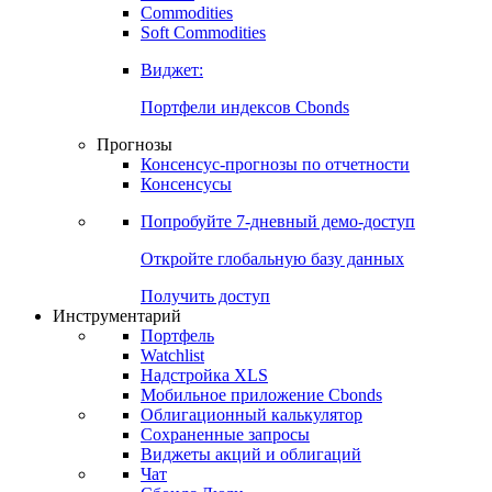
Commodities
Золото
Нефть
Бензин
Commodities
Soft Commodities
Виджет:
Портфели индексов Cbonds
Прогнозы
Консенсус-прогнозы по отчетности
Консенсусы
Попробуйте
7-дневный
демо-доступ
Откройте глобальную базу данных
Получить доступ
Инструментарий
Портфель
Watchlist
Надстройка XLS
Мобильное приложение Cbonds
Облигационный калькулятор