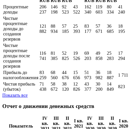
I кв.
I кв.
кв.
кв.
кв.
кв.
кв.
кв.
Показатель
2021
2020
2021
2021
2021
2020
2020
2020
млн
млн
млн
млн
млн
млн
млн
млн
RUB
RUB
RUB
RUB
RUB
RUB
RUB
RUB
Процентные
206
146
92
43
162
119
80
41
доходы
237
198
523
522
340
603
334
240
Чистые
процентные
121
88
57
25
83
57
36
18
доходы до
882
934
185
393
177
671
685
195
создания
резервов
Чистые
процентные
116
81
52
19
69
49
25
17
доходы поcле
741
385
825
526
203
858
283
294
создания
резервов
Прибыль до
83
68
44
15
51
36
18
1 711
налогообложения
259
560
676
656
973
982
887
Чистая прибыль
71
58
38
12
43
30
14
823
(убыток)
438
672
120
826
377
200
849
Показать все
Отчет о движении денежных средств