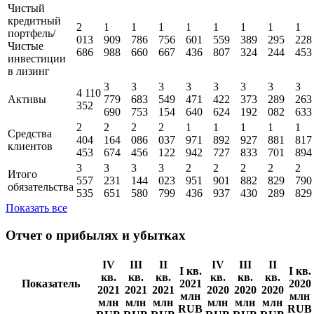
RUB
RUB
RUB
RUB
RUB
RUB
RU
Денежные
210
175
192
222
192
271
277
161
средства и их
-
880
701
164
846
572
348
568
903
эквиваленты
Чистый
кредитный
2
1
1
1
1
1
1
1
1
портфель/
013
909
786
756
601
559
389
295
228
Чистые
686
988
660
667
436
807
324
244
453
инвестиции
в лизинг
3
3
3
3
3
3
3
3
4 110
Активы
779
683
549
471
422
373
289
263
352
690
753
154
640
624
192
082
633
2
2
2
2
1
1
1
1
1
Средства
404
164
086
037
971
892
927
881
817
клиентов
453
674
456
122
942
727
833
701
894
3
3
3
3
2
2
2
2
2
Итого
557
231
144
023
951
901
882
829
790
обязательства
535
651
580
799
436
937
430
289
829
Показать все
Отчет о прибылях и убытках
IV
III
II
IV
III
II