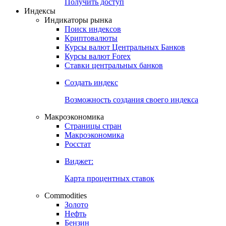
Попробуйте
7-дневный
демо-доступ
Откройте глобальную базу данных
Получить доступ
Индексы
Индикаторы рынка
Поиск индексов
Криптовалюты
Курсы валют Центральных Банков
Курсы валют Forex
Ставки центральных банков
Создать индекс
Возможность создания своего индекса
Макроэкономика
Страницы стран
Макроэкономика
Росстат
Виджет:
Карта процентных ставок