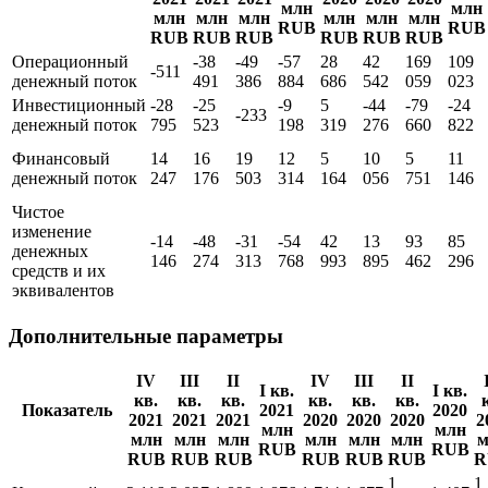
IV
III
II
IV
III
II
I кв.
I кв.
кв.
кв.
кв.
кв.
кв.
кв.
Показатель
2021
2020
2021
2021
2021
2020
2020
2020
млн
млн
млн
млн
млн
млн
млн
млн
RUB
RUB
RUB
RUB
RUB
RUB
RUB
RUB
Операционный
-38
-49
-57
28
42
169
109
-511
денежный поток
491
386
884
686
542
059
023
Инвестиционный
-28
-25
-9
5
-44
-79
-24
-233
денежный поток
795
523
198
319
276
660
822
Финансовый
14
16
19
12
5
10
5
11
денежный поток
247
176
503
314
164
056
751
146
Чистое
изменение
-14
-48
-31
-54
42
13
93
85
денежных
146
274
313
768
993
895
462
296
средств и их
эквивалентов
Дополнительные параметры
IV
III
II
IV
III
II
I кв.
I кв.
кв.
кв.
кв.
кв.
кв.
кв.
Показатель
2021
2020