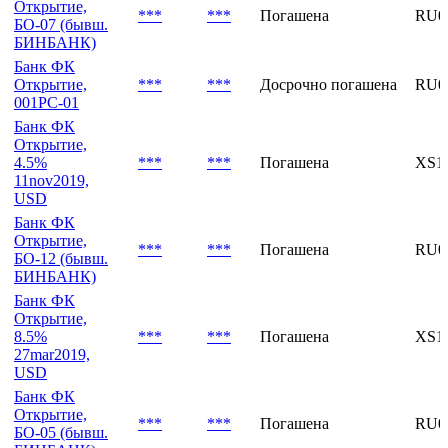
Открытие, БО-
***
***
Погашена
RU0
П03
Банк ФК
Открытие,
***
***
Погашена
RU0
БО-07 (бывш.
БИНБАНК)
Банк ФК
Открытие,
***
***
Досрочно погашена
RU0
001PC-01
Банк ФК
Открытие,
4.5%
***
***
Погашена
XS1
11nov2019,
USD
Банк ФК
Открытие,
***
***
Погашена
RU0
БО-12 (бывш.
БИНБАНК)
Банк ФК
Открытие,
8.5%
***
***
Погашена
XS1
27mar2019,
USD