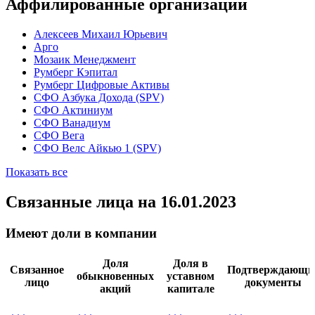
IV кв. нац.
IV кв. англ.
Показать все
Аффилированные организации
Алексеев Михаил Юрьевич
Арго
Мозаик Менеджмент
Румберг Кэпитал
Румберг Цифровые Активы
СФО Азбука Дохода (SPV)
СФО Актиниум
СФО Ванадиум
СФО Вега
СФО Велс Айкью 1 (SPV)
Показать все
Связанные лица
на 16.01.2023
Имеют доли в компании
Доля
Доля в