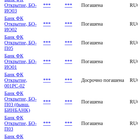
Банк ФК
Открытие, БО-
***
***
Погашена
RU0
ИО04
Банк ФК
Открытие, БО-
***
***
Погашена
RU0
ИО03
Банк ФК
Открытие, БО-
***
***
Погашена
RU0
ИО02
Банк ФК
Открытие, БО-
***
***
Погашена
RU0
П05
Банк ФК
Открытие, БО-
***
***
Погашена
RU0
ИО01
Банк ФК
Открытие,
***
***
Досрочно погашена
RU0
001PC-02
Банк ФК
Открытие, БО-
***
***
Погашена
RU0
П03 (бывш.
БИНБАНК)
Банк ФК