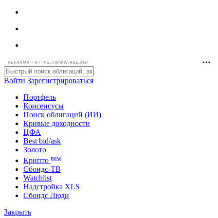
РЕКЛАМА • HTTPS://WWW.HSE.RU/
Войти
Зарегистрироваться
Портфель
Консенсусы
Поиск облигаций (ИИ)
Кривые доходности
ЦФА
Best bid/ask
Золото
new
Крипто
Сбондс-ТВ
Watchlist