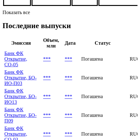
***
***
***
***
Показать все
Последние выпуски
Объем,
Эмиссия
Дата
Статус
млн
Банк ФК
Открытие,
***
***
Погашена
RU0
СО-05
Банк ФК
Открытие, БО-
***
***
Погашена
RU0
ИО-П03
Банк ФК
Открытие, БО-
***
***
Погашена
RU0
ИО13
Банк ФК
Открытие, БО-
***
***
Погашена
RU0