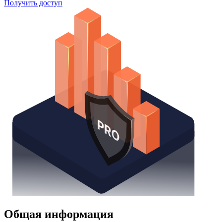
Поиск облигаций
Watchlist
Надстройка Excel
Получить доступ