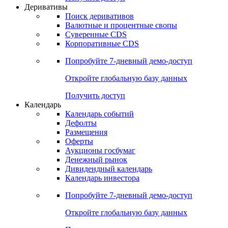
Откройте глобальную базу данных
Получить доступ
Деривативы
Поиск деривативов
Валютные и процентные свопы
Суверенные CDS
Корпоративные CDS
Попробуйте
7-дневный
демо-доступ
Откройте глобальную базу данных
Получить доступ
Календарь
Календарь событий
Дефолты
Размещения
Оферты
Аукционы госбумаг
Денежный рынок
Дивидендный календарь
Календарь инвестора