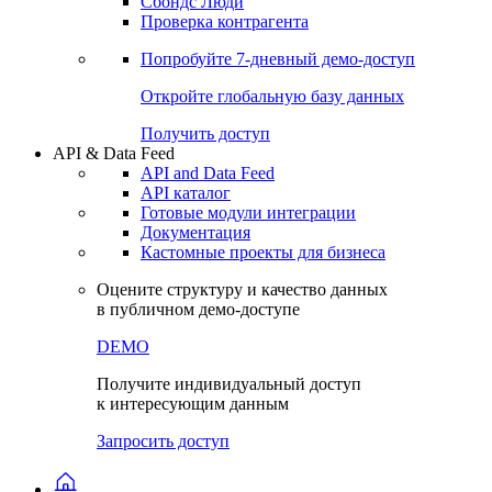
Сохраненные запросы
Виджеты акций и облигаций
Чат
Сбондс Люди
Проверка контрагента
Попробуйте
7-дневный
демо-доступ
Откройте глобальную базу данных
Получить доступ
API & Data Feed
API and Data Feed
API каталог
Готовые модули интеграции
Документация
Кастомные проекты для бизнеса
Оцените структуру и качество данных
в публичном демо-доступе
DEMO
Получите индивидуальный доступ
к интересующим данным