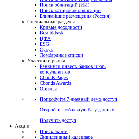
Облигации
Поиски
Поиск облигаций & Карты рынка
Поиск облигаций (ИИ)
Поиск котировок облигаций
Ближайшие размещения (Россия)
Специальные разделы
Кривые доходности
Best bid/ask
ЦФА
ESG
Сукук
Ломбардные списки
Участники рынка
Рэнкинги инвест. банков и юр.
консультантов
Cbonds Pages
Cbonds Awards
Опросы
Попробуйте
7-дневный
демо-доступ
Откройте глобальную базу данных