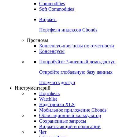
Commodities
Золото
Нефть
Бензин
Commodities
Soft Commodities
Виджет:
Портфели индексов Cbonds
Прогнозы
Консенсус-прогнозы по отчетности
Консенсусы
Попробуйте
7-дневный
демо-доступ
Откройте глобальную базу данных
Получить доступ
Инструментарий
Портфель
Watchlist
Надстройка XLS
Мобильное приложение Cbonds
Облигационный калькулятор