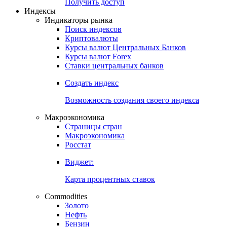
Попробуйте
7-дневный
демо-доступ
Откройте глобальную базу данных
Получить доступ
Индексы
Индикаторы рынка
Поиск индексов
Криптовалюты
Курсы валют Центральных Банков
Курсы валют Forex
Ставки центральных банков
Создать индекс
Возможность создания своего индекса
Макроэкономика
Страницы стран
Макроэкономика
Росстат
Виджет:
Карта процентных ставок