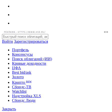
РЕКЛАМА • HTTPS://WWW.HSE.RU/
Войти
Зарегистрироваться
Портфель
Консенсусы
Поиск облигаций (ИИ)
Кривые доходности
ЦФА
Best bid/ask
Золото
new
Крипто
Сбондс-ТВ
Watchlist