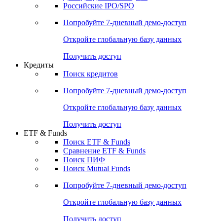
Получить доступ
Акции
Поиск акций
Дивидендный календарь
Российские IPO/SPO
Попробуйте
7-дневный
демо-доступ
Откройте глобальную базу данных
Получить доступ
Кредиты
Поиск кредитов
Попробуйте
7-дневный
демо-доступ
Откройте глобальную базу данных
Получить доступ
ETF & Funds
Поиск ETF & Funds
Сравнение ETF & Funds
Поиск ПИФ
Поиск Mutual Funds
Попробуйте
7-дневный
демо-доступ