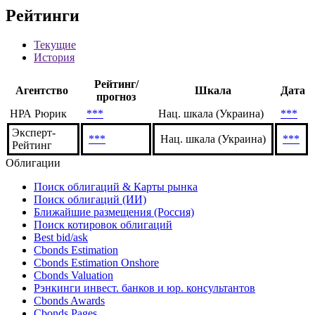
Рейтинги
Текущие
История
Рейтинг/
Агентство
Шкала
Дата
прогноз
НРА Рюрик
***
Нац. шкала (Украина)
***
Эксперт-
***
Нац. шкала (Украина)
***
Рейтинг
Облигации
Поиск облигаций & Карты рынка
Поиск облигаций (ИИ)
Ближайшие размещения (Россия)
Поиск котировок облигаций
Best bid/ask
Cbonds Estimation
Cbonds Estimation Onshore
Cbonds Valuation
Рэнкинги инвест. банков и юр. консультантов
Cbonds Awards
Cbonds Pages