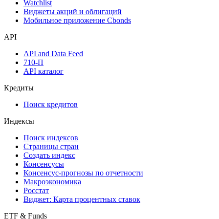
Watchlist
Виджеты акций и облигаций
Мобильное приложение Cbonds
API
API and Data Feed
710-П
API каталог
Кредиты
Поиск кредитов
Индексы
Поиск индексов
Страницы стран
Создать индекс
Консенсусы
Консенсус-прогнозы по отчетности
Макроэкономика
Росстат
Виджет: Карта процентных ставок
ETF & Funds