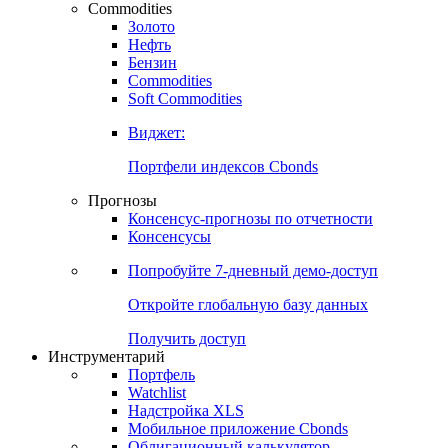
Commodities
Золото
Нефть
Бензин
Commodities
Soft Commodities
Виджет:
Портфели индексов Cbonds
Прогнозы
Консенсус-прогнозы по отчетности
Консенсусы
Попробуйте
7-дневный
демо-доступ
Откройте глобальную базу данных
Получить доступ
Инструментарий
Портфель
Watchlist
Надстройка XLS
Мобильное приложение Cbonds
Облигационный калькулятор