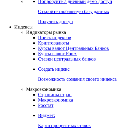
Попробуйте
7-дневный
демо-доступ
Откройте глобальную базу данных
Получить доступ
Индексы
Индикаторы рынка
Поиск индексов
Криптовалюты
Курсы валют Центральных Банков
Курсы валют Forex
Ставки центральных банков
Создать индекс
Возможность создания своего индекса
Макроэкономика
Страницы стран
Макроэкономика
Росстат
Виджет:
Карта процентных ставок