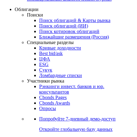
Облигации
Поиски
Поиск облигаций & Карты рынка
Поиск облигаций (ИИ)
Поиск котировок облигаций
Ближайшие размещения (Россия)
Специальные разделы
Кривые доходности
Best bid/ask
ЦФА
ESG
Сукук
Ломбардные списки
Участники рынка
Рэнкинги инвест. банков и юр.
консультантов
Cbonds Pages
Cbonds Awards
Опросы
Попробуйте
7-дневный
демо-доступ
Откройте глобальную базу данных