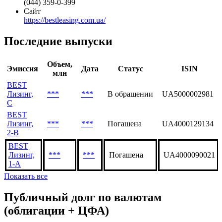
(044) 359-0-399
Сайт
https://bestleasing.com.ua/
Последние выпуски
Объем,
Эмиссия
Дата
Статус
ISIN
млн
BEST
Лизинг,
***
***
В обращении
UA5000002981
C
BEST
Лизинг,
***
***
Погашена
UA4000129134
2-B
BEST
Лизинг,
***
***
Погашена
UA4000090021
1-A
Показать все
Публичный долг по валютам
(облигации + ЦФА)