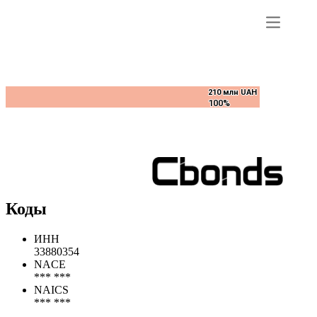
210 млн UAH
210 млн UAH
100%
100%
Коды
ИНН
33880354
NACE
*** ***
NAICS
*** ***