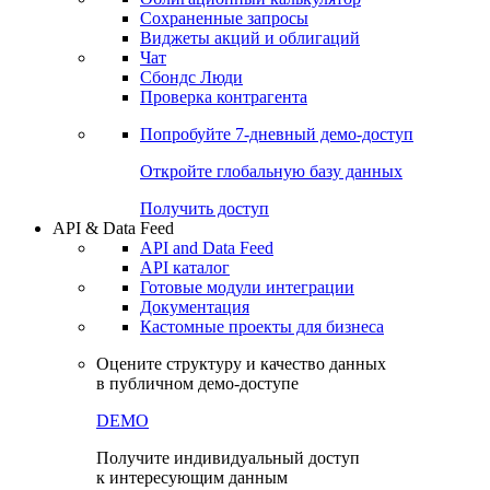
Сохраненные запросы
Виджеты акций и облигаций
Чат
Сбондс Люди
Проверка контрагента
Попробуйте
7-дневный
демо-доступ
Откройте глобальную базу данных
Получить доступ
API & Data Feed
API and Data Feed
API каталог
Готовые модули интеграции
Документация
Кастомные проекты для бизнеса
Оцените структуру и качество данных
в публичном демо-доступе
DEMO
Получите индивидуальный доступ
к интересующим данным