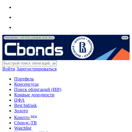
РЕКЛАМА • HTTPS://WWW.HSE.RU/
Войти
Зарегистрироваться
Портфель
Консенсусы
Поиск облигаций (ИИ)
Кривые доходности
ЦФА
Best bid/ask
Золото
new
Крипто
Сбондс-ТВ
Watchlist