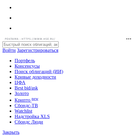
РЕКЛАМА • HTTPS://WWW.HSE.RU/
Войти
Зарегистрироваться
Портфель
Консенсусы
Поиск облигаций (ИИ)
Кривые доходности
ЦФА
Best bid/ask
Золото
new
Крипто
Сбондс-ТВ
Watchlist