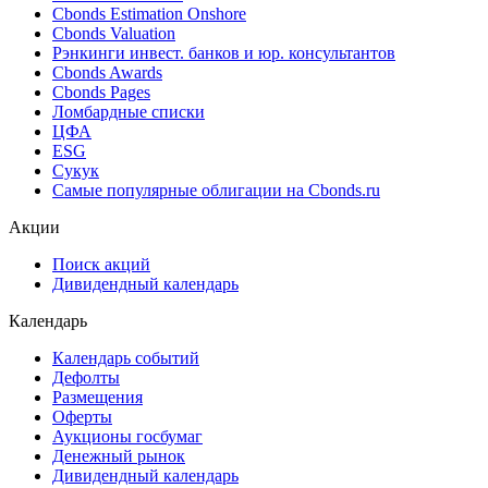
Ближайшие размещения (Россия)
Поиск котировок облигаций
Best bid/ask
Cbonds Estimation
Cbonds Estimation Onshore
Cbonds Valuation
Рэнкинги инвест. банков и юр. консультантов
Cbonds Awards
Cbonds Pages
Ломбардные списки
ЦФА
ESG
Сукук
Самые популярные облигации на Cbonds.ru
Акции
Поиск акций
Дивидендный календарь
Календарь
Календарь событий
Дефолты
Размещения