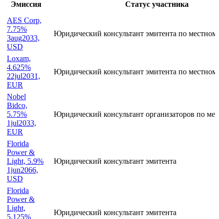
Участие в сделках
Эмиссия
Статус участника
AES Corp,
7.75%
Юридический консультант эмитента по местном
3aug2033,
USD
Loxam,
4.625%
Юридический консультант эмитента по местном
22jul2031,
EUR
Nobel
Bidco,
5.75%
Юридический консультант организаторов по мес
1jul2033,
EUR
Florida
Power &
Light, 5.9%
Юридический консультант эмитента
1jun2066,
USD