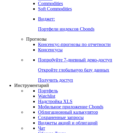
Commodities
Золото
Нефть
Бензин
Commodities
Soft Commodities
Виджет:
Портфели индексов Cbonds
Прогнозы
Консенсус-прогнозы по отчетности
Консенсусы
Попробуйте
7-дневный
демо-доступ
Откройте глобальную базу данных
Получить доступ
Инструментарий
Портфель
Watchlist
Надстройка XLS
Мобильное приложение Cbonds
Облигационный калькулятор