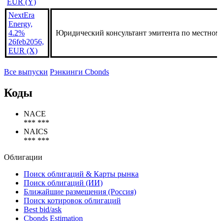
Energy,
4.75%
Юридический консультант эмитента по местном
26feb2056,
EUR (Y)
NextEra
Energy,
4.2%
Юридический консультант эмитента по местном
26feb2056,
EUR (X)
Все выпуски
Рэнкинги Cbonds
Коды
NACE
*** ***
NAICS
*** ***
Облигации
Поиск облигаций & Карты рынка
Поиск облигаций (ИИ)