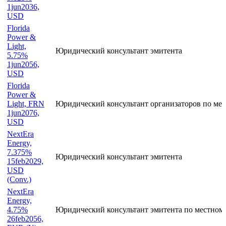
Florida
Power &
Light,
Юридический консультант эмитента
5.125%
1jun2036,
USD
Florida
Power &
Light,
Юридический консультант эмитента
5.75%
1jun2056,
USD
Florida
Power &
Light, FRN
Юридический консультант организаторов по мес
1jun2076,
USD
NextEra
Energy,
7.375%
Юридический консультант эмитента
15feb2029,
USD
(Conv.)
NextEra