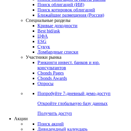
Облигации
Поиски
Поиск облигаций & Карты рынка
Поиск облигаций (ИИ)
Поиск котировок облигаций
Ближайшие размещения (Россия)
Специальные разделы
Кривые доходности
Best bid/ask
ЦФА
ESG
Сукук
Ломбардные списки
Участники рынка
Рэнкинги инвест. банков и юр.
консультантов
Cbonds Pages
Cbonds Awards
Опросы
Попробуйте
7-дневный
демо-доступ
Откройте глобальную базу данных