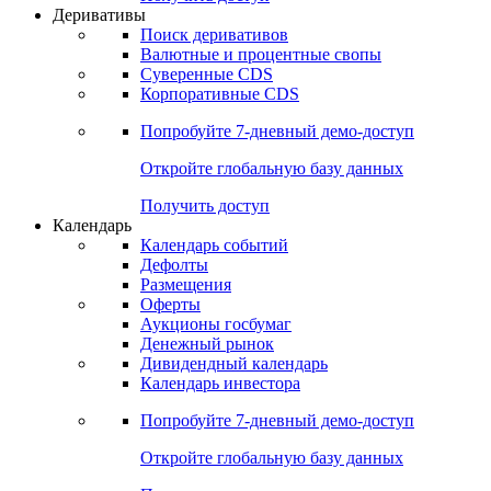
Откройте глобальную базу данных
Получить доступ
Деривативы
Поиск деривативов
Валютные и процентные свопы
Суверенные CDS
Корпоративные CDS
Попробуйте
7-дневный
демо-доступ
Откройте глобальную базу данных
Получить доступ
Календарь
Календарь событий
Дефолты
Размещения
Оферты
Аукционы госбумаг
Денежный рынок
Дивидендный календарь
Календарь инвестора