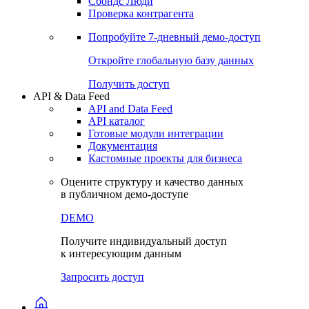
Сохраненные запросы
Виджеты акций и облигаций
Чат
Сбондс Люди
Проверка контрагента
Попробуйте
7-дневный
демо-доступ
Откройте глобальную базу данных
Получить доступ
API & Data Feed
API and Data Feed
API каталог
Готовые модули интеграции
Документация
Кастомные проекты для бизнеса
Оцените структуру и качество данных
в публичном демо-доступе
DEMO
Получите индивидуальный доступ
к интересующим данным