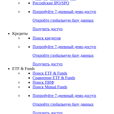
Получить доступ
Акции
Поиск акций
Дивидендный календарь
Российские IPO/SPO
Попробуйте
7-дневный
демо-доступ
Откройте глобальную базу данных
Получить доступ
Кредиты
Поиск кредитов
Попробуйте
7-дневный
демо-доступ
Откройте глобальную базу данных
Получить доступ
ETF & Funds
Поиск ETF & Funds
Сравнение ETF & Funds
Поиск ПИФ
Поиск Mutual Funds
Попробуйте
7-дневный
демо-доступ