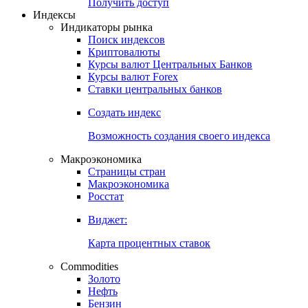
Попробуйте
7-дневный
демо-доступ
Откройте глобальную базу данных
Получить доступ
Индексы
Индикаторы рынка
Поиск индексов
Криптовалюты
Курсы валют Центральных Банков
Курсы валют Forex
Ставки центральных банков
Создать индекс
Возможность создания своего индекса
Макроэкономика
Страницы стран
Макроэкономика
Росстат
Виджет:
Карта процентных ставок