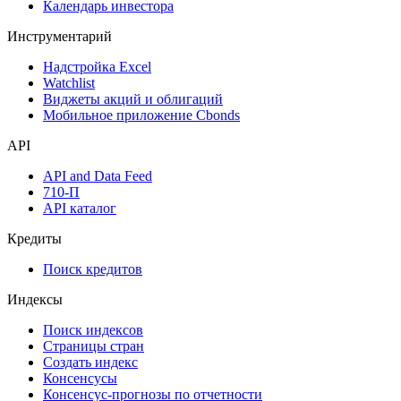
Оферты
Аукционы госбумаг
Денежный рынок
Дивидендный календарь
Календарь инвестора
Инструментарий
Надстройка Excel
Watchlist
Виджеты акций и облигаций
Мобильное приложение Cbonds
API
API and Data Feed
710-П
API каталог
Кредиты
Поиск кредитов
Индексы
Поиск индексов