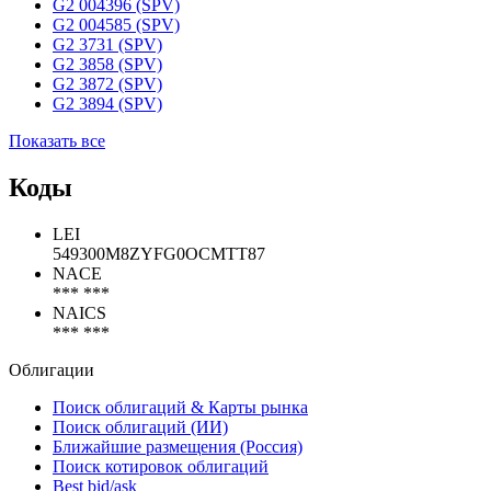
G2 004396 (SPV)
G2 004585 (SPV)
G2 3731 (SPV)
G2 3858 (SPV)
G2 3872 (SPV)
G2 3894 (SPV)
Показать все
Коды
LEI
549300M8ZYFG0OCMTT87
NACE
*** ***
NAICS
*** ***
Облигации
Поиск облигаций & Карты рынка
Поиск облигаций (ИИ)
Ближайшие размещения (Россия)
Поиск котировок облигаций
Best bid/ask