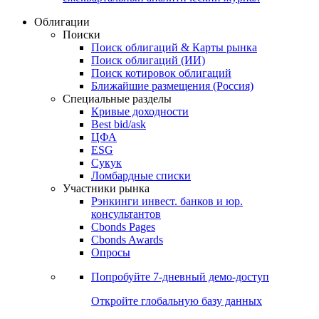
Облигации
Поиски
Поиск облигаций & Карты рынка
Поиск облигаций (ИИ)
Поиск котировок облигаций
Ближайшие размещения (Россия)
Специальные разделы
Кривые доходности
Best bid/ask
ЦФА
ESG
Сукук
Ломбардные списки
Участники рынка
Рэнкинги инвест. банков и юр.
консультантов
Cbonds Pages
Cbonds Awards
Опросы
Попробуйте
7-дневный
демо-доступ
Откройте глобальную базу данных