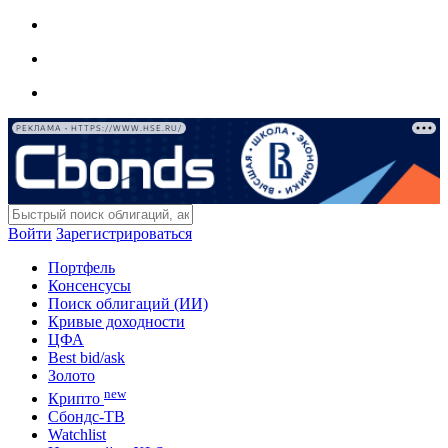
РЕКЛАМА • HTTPS://WWW.HSE.RU/
Войти
Зарегистрироваться
Портфель
Консенсусы
Поиск облигаций (ИИ)
Кривые доходности
ЦФА
Best bid/ask
Золото
new
Крипто
Сбондс-ТВ
Watchlist