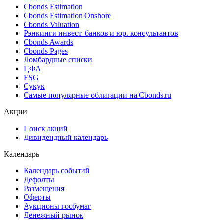
Cbonds Estimation
Cbonds Estimation Onshore
Cbonds Valuation
Рэнкинги инвест. банков и юр. консультантов
Cbonds Awards
Cbonds Pages
Ломбардные списки
ЦФА
ESG
Сукук
Самые популярные облигации на Cbonds.ru
Акции
Поиск акций
Дивидендный календарь
Календарь
Календарь событий
Дефолты
Размещения
Оферты
Аукционы госбумаг
Денежный рынок