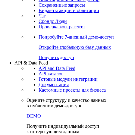
Сохраненные запросы
Виджеты акций и облигаций
Чат
Сбондс Люди
Проверка контрагента
Попробуйте
7-дневный
демо-доступ
Откройте глобальную базу данных
Получить доступ
API & Data Feed
API and Data Feed
API каталог
Готовые модули интеграции
Документация
Кастомные проекты для бизнеса
Оцените структуру и качество данных
в публичном демо-доступе
DEMO
Получите индивидуальный доступ
к интересующим данным