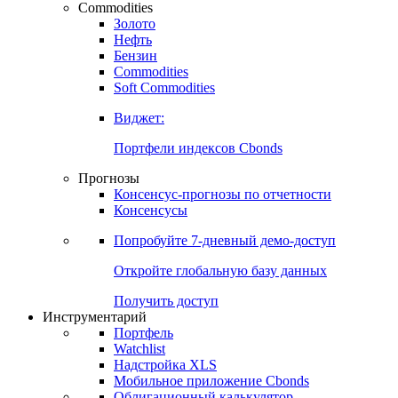
Commodities
Золото
Нефть
Бензин
Commodities
Soft Commodities
Виджет:
Портфели индексов Cbonds
Прогнозы
Консенсус-прогнозы по отчетности
Консенсусы
Попробуйте
7-дневный
демо-доступ
Откройте глобальную базу данных
Получить доступ
Инструментарий
Портфель
Watchlist
Надстройка XLS
Мобильное приложение Cbonds
Облигационный калькулятор