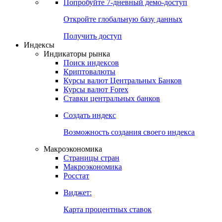
Попробуйте
7-дневный
демо-доступ
Откройте глобальную базу данных
Получить доступ
Индексы
Индикаторы рынка
Поиск индексов
Криптовалюты
Курсы валют Центральных Банков
Курсы валют Forex
Ставки центральных банков
Создать индекс
Возможность создания своего индекса
Макроэкономика
Страницы стран
Макроэкономика
Росстат
Виджет:
Карта процентных ставок