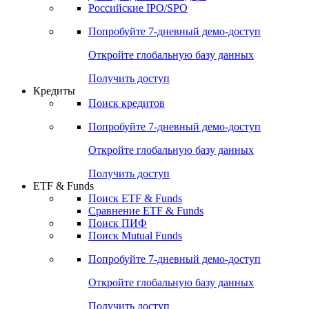
Получить доступ
Акции
Поиск акций
Дивидендный календарь
Российские IPO/SPO
Попробуйте
7-дневный
демо-доступ
Откройте глобальную базу данных
Получить доступ
Кредиты
Поиск кредитов
Попробуйте
7-дневный
демо-доступ
Откройте глобальную базу данных
Получить доступ
ETF & Funds
Поиск ETF & Funds
Сравнение ETF & Funds
Поиск ПИФ
Поиск Mutual Funds
Попробуйте
7-дневный
демо-доступ