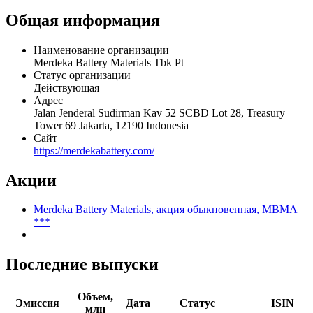
on discovering nickel resources and producing advanced products
to continuously improve clean energy supply. Merdeka Battery
Materials serves customers in Indonesia.
Общая информация
Наименование организации
Merdeka Battery Materials Tbk Pt
Статус организации
Действующая
Адрес
Jalan Jenderal Sudirman Kav 52 SCBD Lot 28, Treasury
Tower 69 Jakarta, 12190 Indonesia
Сайт
https://merdekabattery.com/
Акции
Merdeka Battery Materials, акция обыкновенная, MBMA
***
Последние выпуски