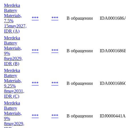
Объем,
Эмиссия
Дата
Статус
ISIN
млн
Merdeka
Battery
Materials,
***
***
В обращении
IDA0001686A
7.5%
15may2027,
IDR (A)
Merdeka
Battery
Materials,
***
***
В обращении
IDA0001686B
9%
8sep2029,
IDR (B)
Merdeka
Battery
Materials,
***
***
В обращении
IDA0001686C
9.25%
8may2031,
IDR (C)
Merdeka
Battery