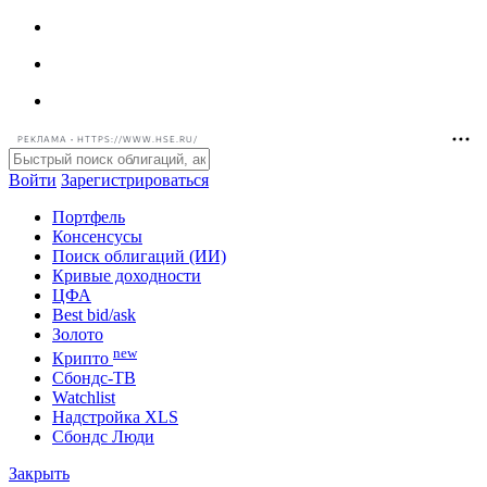
РЕКЛАМА • HTTPS://WWW.HSE.RU/
Войти
Зарегистрироваться
Портфель
Консенсусы
Поиск облигаций (ИИ)
Кривые доходности
ЦФА
Best bid/ask
Золото
new
Крипто
Сбондс-ТВ
Watchlist