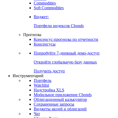
Commodities
Золото
Нефть
Бензин
Commodities
Soft Commodities
Виджет:
Портфели индексов Cbonds
Прогнозы
Консенсус-прогнозы по отчетности
Консенсусы
Попробуйте
7-дневный
демо-доступ
Откройте глобальную базу данных
Получить доступ
Инструментарий
Портфель
Watchlist
Надстройка XLS
Мобильное приложение Cbonds
Облигационный калькулятор