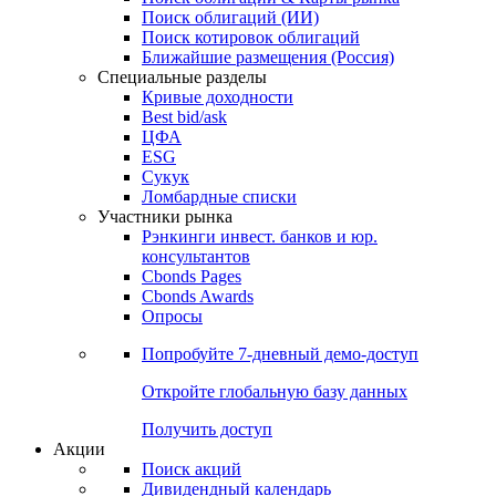
Облигации
Поиски
Поиск облигаций & Карты рынка
Поиск облигаций (ИИ)
Поиск котировок облигаций
Ближайшие размещения (Россия)
Специальные разделы
Кривые доходности
Best bid/ask
ЦФА
ESG
Сукук
Ломбардные списки
Участники рынка
Рэнкинги инвест. банков и юр.
консультантов
Cbonds Pages
Cbonds Awards
Опросы
Попробуйте
7-дневный
демо-доступ
Откройте глобальную базу данных