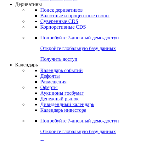
Откройте глобальную базу данных
Получить доступ
Деривативы
Поиск деривативов
Валютные и процентные свопы
Суверенные CDS
Корпоративные CDS
Попробуйте
7-дневный
демо-доступ
Откройте глобальную базу данных
Получить доступ
Календарь
Календарь событий
Дефолты
Размещения
Оферты
Аукционы госбумаг
Денежный рынок
Дивидендный календарь
Календарь инвестора