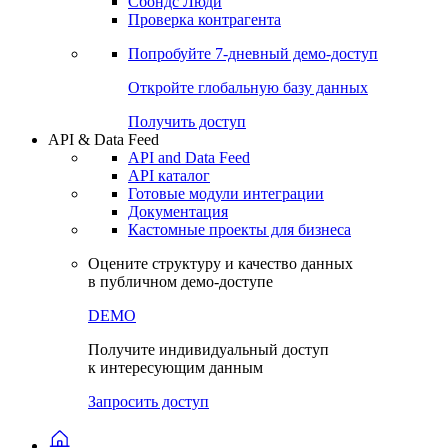
Сохраненные запросы
Виджеты акций и облигаций
Чат
Сбондс Люди
Проверка контрагента
Попробуйте
7-дневный
демо-доступ
Откройте глобальную базу данных
Получить доступ
API & Data Feed
API and Data Feed
API каталог
Готовые модули интеграции
Документация
Кастомные проекты для бизнеса
Оцените структуру и качество данных
в публичном демо-доступе
DEMO
Получите индивидуальный доступ
к интересующим данным