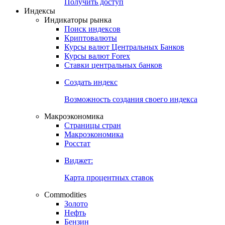
Попробуйте
7-дневный
демо-доступ
Откройте глобальную базу данных
Получить доступ
Индексы
Индикаторы рынка
Поиск индексов
Криптовалюты
Курсы валют Центральных Банков
Курсы валют Forex
Ставки центральных банков
Создать индекс
Возможность создания своего индекса
Макроэкономика
Страницы стран
Макроэкономика
Росстат
Виджет:
Карта процентных ставок