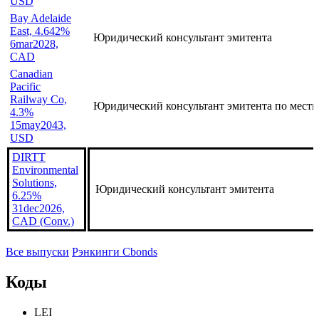
Pacific Kansas
City, 4.8%
Юридический консультант эмитента по межд
30mar2030,
USD
Bay Adelaide
East, 4.642%
Юридический консультант эмитента
6mar2028,
CAD
Canadian
Pacific
Railway Co,
Юридический консультант эмитента по местн
4.3%
15may2043,
USD
DIRTT
Environmental
Solutions,
Юридический консультант эмитента
6.25%
31dec2026,
CAD (Conv.)
Все выпуски
Рэнкинги Cbonds