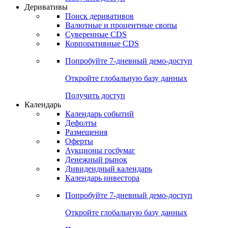
Откройте глобальную базу данных
Получить доступ
Деривативы
Поиск деривативов
Валютные и процентные свопы
Суверенные CDS
Корпоративные CDS
Попробуйте
7-дневный
демо-доступ
Откройте глобальную базу данных
Получить доступ
Календарь
Календарь событий
Дефолты
Размещения
Оферты
Аукционы госбумаг
Денежный рынок
Дивидендный календарь
Календарь инвестора