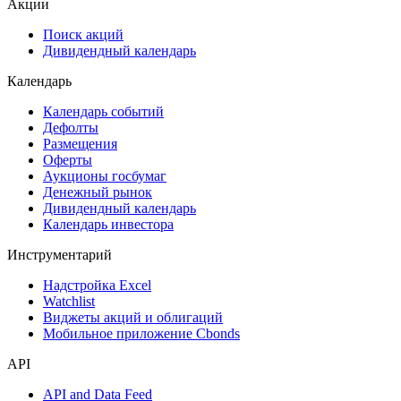
ESG
Сукук
Самые популярные облигации на Cbonds.ru
Акции
Поиск акций
Дивидендный календарь
Календарь
Календарь событий
Дефолты
Размещения
Оферты
Аукционы госбумаг
Денежный рынок
Дивидендный календарь
Календарь инвестора
Инструментарий
Надстройка Excel
Watchlist
Виджеты акций и облигаций
Мобильное приложение Cbonds