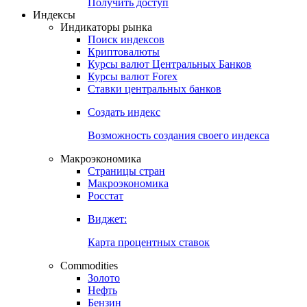
Попробуйте
7-дневный
демо-доступ
Откройте глобальную базу данных
Получить доступ
Индексы
Индикаторы рынка
Поиск индексов
Криптовалюты
Курсы валют Центральных Банков
Курсы валют Forex
Ставки центральных банков
Создать индекс
Возможность создания своего индекса
Макроэкономика
Страницы стран
Макроэкономика
Росстат
Виджет:
Карта процентных ставок