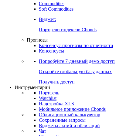
Commodities
Золото
Нефть
Бензин
Commodities
Soft Commodities
Виджет:
Портфели индексов Cbonds
Прогнозы
Консенсус-прогнозы по отчетности
Консенсусы
Попробуйте
7-дневный
демо-доступ
Откройте глобальную базу данных
Получить доступ
Инструментарий
Портфель
Watchlist
Надстройка XLS
Мобильное приложение Cbonds
Облигационный калькулятор