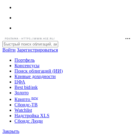
РЕКЛАМА • HTTPS://WWW.HSE.RU/
Войти
Зарегистрироваться
Портфель
Консенсусы
Поиск облигаций (ИИ)
Кривые доходности
ЦФА
Best bid/ask
Золото
new
Крипто
Сбондс-ТВ
Watchlist