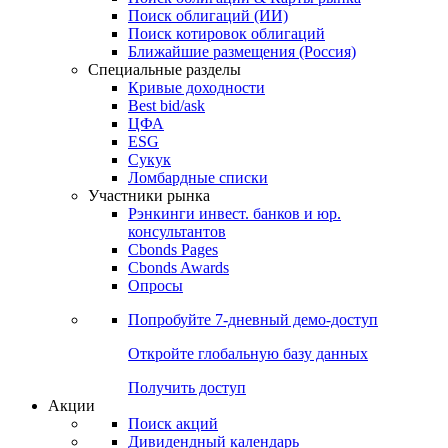
Облигации
Поиски
Поиск облигаций & Карты рынка
Поиск облигаций (ИИ)
Поиск котировок облигаций
Ближайшие размещения (Россия)
Специальные разделы
Кривые доходности
Best bid/ask
ЦФА
ESG
Сукук
Ломбардные списки
Участники рынка
Рэнкинги инвест. банков и юр.
консультантов
Cbonds Pages
Cbonds Awards
Опросы
Попробуйте
7-дневный
демо-доступ
Откройте глобальную базу данных