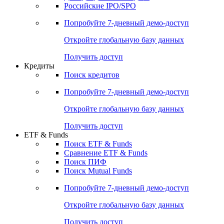
Получить доступ
Акции
Поиск акций
Дивидендный календарь
Российские IPO/SPO
Попробуйте
7-дневный
демо-доступ
Откройте глобальную базу данных
Получить доступ
Кредиты
Поиск кредитов
Попробуйте
7-дневный
демо-доступ
Откройте глобальную базу данных
Получить доступ
ETF & Funds
Поиск ETF & Funds
Сравнение ETF & Funds
Поиск ПИФ
Поиск Mutual Funds
Попробуйте
7-дневный
демо-доступ