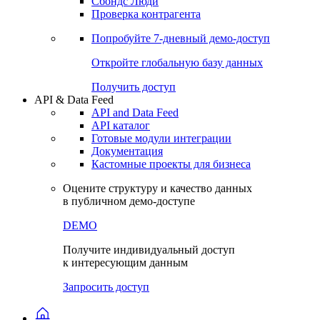
Сохраненные запросы
Виджеты акций и облигаций
Чат
Сбондс Люди
Проверка контрагента
Попробуйте
7-дневный
демо-доступ
Откройте глобальную базу данных
Получить доступ
API & Data Feed
API and Data Feed
API каталог
Готовые модули интеграции
Документация
Кастомные проекты для бизнеса
Оцените структуру и качество данных
в публичном демо-доступе
DEMO
Получите индивидуальный доступ
к интересующим данным