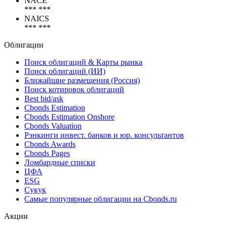
NACE
*** ***
NAICS
*** ***
Облигации
Поиск облигаций & Карты рынка
Поиск облигаций (ИИ)
Ближайшие размещения (Россия)
Поиск котировок облигаций
Best bid/ask
Cbonds Estimation
Cbonds Estimation Onshore
Cbonds Valuation
Рэнкинги инвест. банков и юр. консультантов
Cbonds Awards
Cbonds Pages
Ломбардные списки
ЦФА
ESG
Сукук
Самые популярные облигации на Cbonds.ru
Акции