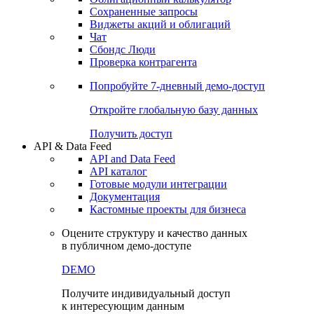
Сохраненные запросы
Виджеты акций и облигаций
Чат
Сбондс Люди
Проверка контрагента
Попробуйте
7-дневный
демо-доступ
Откройте глобальную базу данных
Получить доступ
API & Data Feed
API and Data Feed
API каталог
Готовые модули интеграции
Документация
Кастомные проекты для бизнеса
Оцените структуру и качество данных
в публичном демо-доступе
DEMO
Получите индивидуальный доступ
к интересующим данным