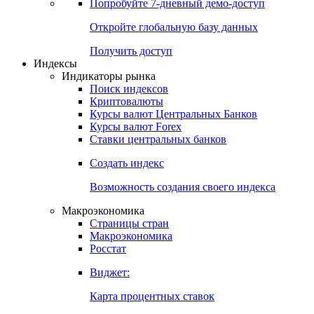
Попробуйте
7-дневный
демо-доступ
Откройте глобальную базу данных
Получить доступ
Индексы
Индикаторы рынка
Поиск индексов
Криптовалюты
Курсы валют Центральных Банков
Курсы валют Forex
Ставки центральных банков
Создать индекс
Возможность создания своего индекса
Макроэкономика
Страницы стран
Макроэкономика
Росстат
Виджет:
Карта процентных ставок