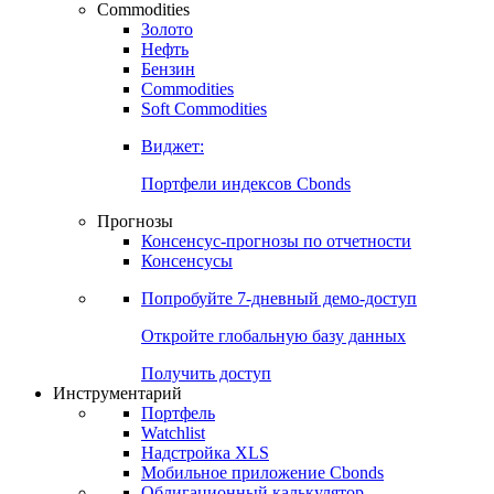
Commodities
Золото
Нефть
Бензин
Commodities
Soft Commodities
Виджет:
Портфели индексов Cbonds
Прогнозы
Консенсус-прогнозы по отчетности
Консенсусы
Попробуйте
7-дневный
демо-доступ
Откройте глобальную базу данных
Получить доступ
Инструментарий
Портфель
Watchlist
Надстройка XLS
Мобильное приложение Cbonds
Облигационный калькулятор