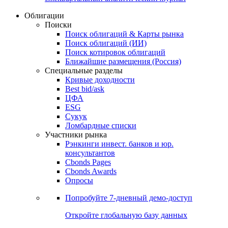
Облигации
Поиски
Поиск облигаций & Карты рынка
Поиск облигаций (ИИ)
Поиск котировок облигаций
Ближайшие размещения (Россия)
Специальные разделы
Кривые доходности
Best bid/ask
ЦФА
ESG
Сукук
Ломбардные списки
Участники рынка
Рэнкинги инвест. банков и юр.
консультантов
Cbonds Pages
Cbonds Awards
Опросы
Попробуйте
7-дневный
демо-доступ
Откройте глобальную базу данных