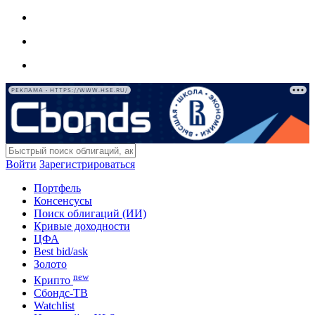
РЕКЛАМА • HTTPS://WWW.HSE.RU/
Войти
Зарегистрироваться
Портфель
Консенсусы
Поиск облигаций (ИИ)
Кривые доходности
ЦФА
Best bid/ask
Золото
new
Крипто
Сбондс-ТВ
Watchlist