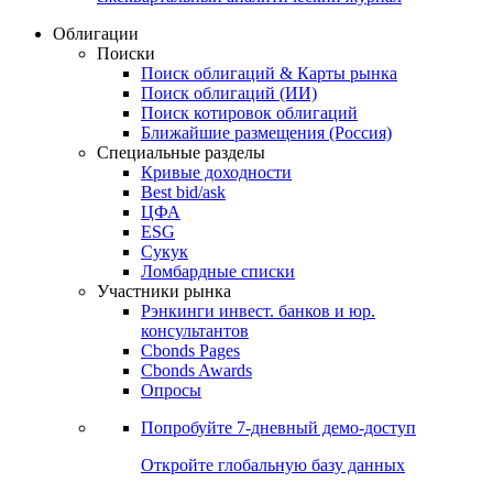
Облигации
Поиски
Поиск облигаций & Карты рынка
Поиск облигаций (ИИ)
Поиск котировок облигаций
Ближайшие размещения (Россия)
Специальные разделы
Кривые доходности
Best bid/ask
ЦФА
ESG
Сукук
Ломбардные списки
Участники рынка
Рэнкинги инвест. банков и юр.
консультантов
Cbonds Pages
Cbonds Awards
Опросы
Попробуйте
7-дневный
демо-доступ
Откройте глобальную базу данных