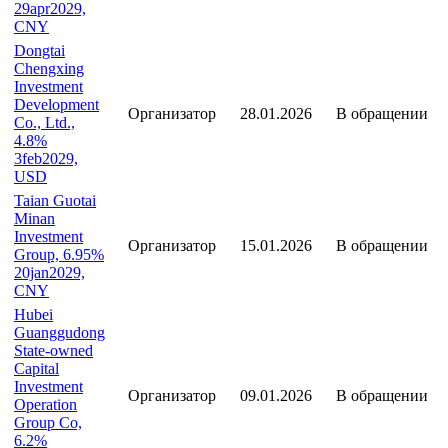
29apr2029,
CNY
Dongtai
Chengxing
Investment
Development
Организатор
28.01.2026
В обращении
Co., Ltd.,
4.8%
3feb2029,
USD
Taian Guotai
Minan
Investment
Организатор
15.01.2026
В обращении
Group, 6.95%
20jan2029,
CNY
Hubei
Guanggudong
State-owned
Capital
Investment
Организатор
09.01.2026
В обращении
Operation
Group Co,
6.2%