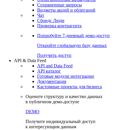
Сохраненные запросы
Виджеты акций и облигаций
Чат
Сбондс Люди
Проверка контрагента
Попробуйте
7-дневный
демо-доступ
Откройте глобальную базу данных
Получить доступ
API & Data Feed
API and Data Feed
API каталог
Готовые модули интеграции
Документация
Кастомные проекты для бизнеса
Оцените структуру и качество данных
в публичном демо-доступе
DEMO
Получите индивидуальный доступ
к интересующим данным