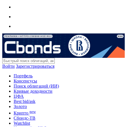
РЕКЛАМА • HTTPS://WWW.HSE.RU/
Войти
Зарегистрироваться
Портфель
Консенсусы
Поиск облигаций (ИИ)
Кривые доходности
ЦФА
Best bid/ask
Золото
new
Крипто
Сбондс-ТВ
Watchlist