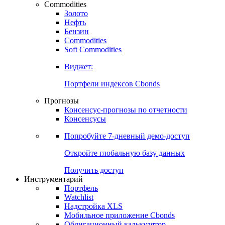
Commodities
Золото
Нефть
Бензин
Commodities
Soft Commodities
Виджет:
Портфели индексов Cbonds
Прогнозы
Консенсус-прогнозы по отчетности
Консенсусы
Попробуйте
7-дневный
демо-доступ
Откройте глобальную базу данных
Получить доступ
Инструментарий
Портфель
Watchlist
Надстройка XLS
Мобильное приложение Cbonds
Облигационный калькулятор