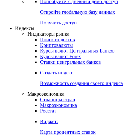
Попробуйте
7-дневный
демо-доступ
Откройте глобальную базу данных
Получить доступ
Индексы
Индикаторы рынка
Поиск индексов
Криптовалюты
Курсы валют Центральных Банков
Курсы валют Forex
Ставки центральных банков
Создать индекс
Возможность создания своего индекса
Макроэкономика
Страницы стран
Макроэкономика
Росстат
Виджет:
Карта процентных ставок