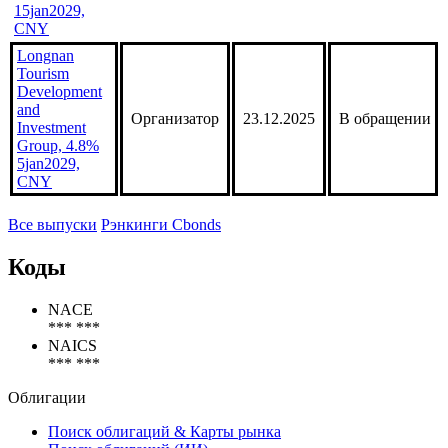
15jan2029,
CNY
Longnan
Tourism
Development
and
Организатор
23.12.2025
В обращении
Investment
Group, 4.8%
5jan2029,
CNY
Все выпуски
Рэнкинги Cbonds
Коды
NACE
*** ***
NAICS
*** ***
Облигации
Поиск облигаций & Карты рынка