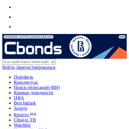
РЕКЛАМА • HTTPS://WWW.HSE.RU/
Войти
Зарегистрироваться
Портфель
Консенсусы
Поиск облигаций (ИИ)
Кривые доходности
ЦФА
Best bid/ask
Золото
new
Крипто
Сбондс-ТВ
Watchlist