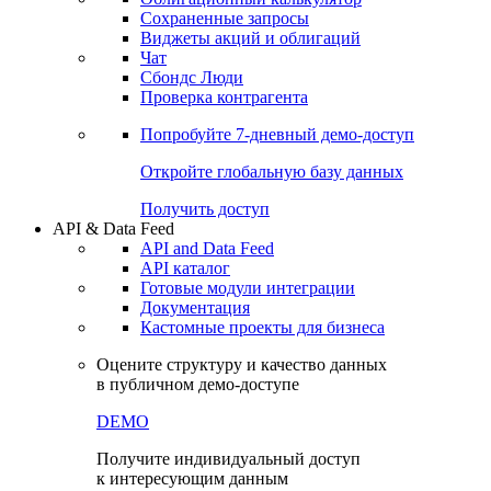
Сохраненные запросы
Виджеты акций и облигаций
Чат
Сбондс Люди
Проверка контрагента
Попробуйте
7-дневный
демо-доступ
Откройте глобальную базу данных
Получить доступ
API & Data Feed
API and Data Feed
API каталог
Готовые модули интеграции
Документация
Кастомные проекты для бизнеса
Оцените структуру и качество данных
в публичном демо-доступе
DEMO
Получите индивидуальный доступ
к интересующим данным