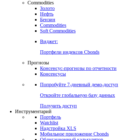
Commodities
Золото
Нефть
Бензин
Commodities
Soft Commodities
Виджет:
Портфели индексов Cbonds
Прогнозы
Консенсус-прогнозы по отчетности
Консенсусы
Попробуйте
7-дневный
демо-доступ
Откройте глобальную базу данных
Получить доступ
Инструментарий
Портфель
Watchlist
Надстройка XLS
Мобильное приложение Cbonds
Облигационный калькулятор