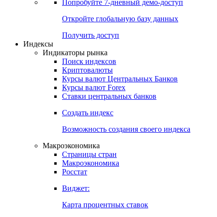
Попробуйте
7-дневный
демо-доступ
Откройте глобальную базу данных
Получить доступ
Индексы
Индикаторы рынка
Поиск индексов
Криптовалюты
Курсы валют Центральных Банков
Курсы валют Forex
Ставки центральных банков
Создать индекс
Возможность создания своего индекса
Макроэкономика
Страницы стран
Макроэкономика
Росстат
Виджет:
Карта процентных ставок