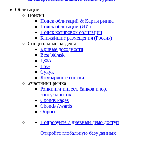
Облигации
Поиски
Поиск облигаций & Карты рынка
Поиск облигаций (ИИ)
Поиск котировок облигаций
Ближайшие размещения (Россия)
Специальные разделы
Кривые доходности
Best bid/ask
ЦФА
ESG
Сукук
Ломбардные списки
Участники рынка
Рэнкинги инвест. банков и юр.
консультантов
Cbonds Pages
Cbonds Awards
Опросы
Попробуйте
7-дневный
демо-доступ
Откройте глобальную базу данных