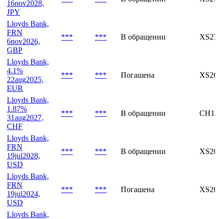
USD (ECP)
Lloyds Bank,
0.905%
***
***
В обращении
XS27
16nov2028,
JPY
Lloyds Bank,
FRN
***
***
В обращении
XS27
6nov2026,
GBP
Lloyds Bank,
4.1%
***
***
Погашена
XS26
22aug2025,
EUR
Lloyds Bank,
1.87%
***
***
В обращении
CH12
31aug2027,
CHF
Lloyds Bank,
FRN
***
***
В обращении
XS26
19jul2028,
USD
Lloyds Bank,
FRN