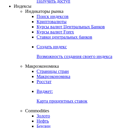
Попробуйте
7-дневный
демо-доступ
Откройте глобальную базу данных
Получить доступ
Индексы
Индикаторы рынка
Поиск индексов
Криптовалюты
Курсы валют Центральных Банков
Курсы валют Forex
Ставки центральных банков
Создать индекс
Возможность создания своего индекса
Макроэкономика
Страницы стран
Макроэкономика
Росстат
Виджет:
Карта процентных ставок