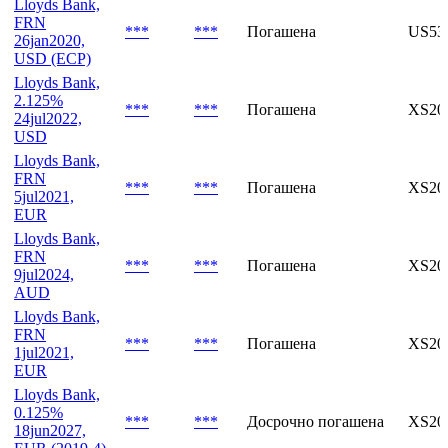
2.25%
***
***
Погашена
US53
14aug2022,
USD
Lloyds Bank,
FRN
***
***
Погашена
US53
26jan2020,
USD (ECP)
Lloyds Bank,
2.125%
***
***
Погашена
XS20
24jul2022,
USD
Lloyds Bank,
FRN
***
***
Погашена
XS20
5jul2021,
EUR
Lloyds Bank,
FRN
***
***
Погашена
XS20
9jul2024,
AUD
Lloyds Bank,
FRN
***
***
Погашена
XS20
1jul2021,
EUR