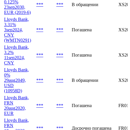
USD
(10958D)
Lloyds Bank,
0.125%
***
***
В обращении
XS20
23sep2030,
EUR (2019-6)
Lloyds Bank,
3.31%
3sep2024,
***
***
Погашена
XS20
CNY
(WMTN0291)
Lloyds Bank,
3.2%
***
***
Погашена
XS20
11sep2024,
CNY
Lloyds Bank,
0%
29aug2049,
***
***
В обращении
XS20
USD
(10958D)
Lloyds Bank,
FRN
***
***
Погашена
FR01
20aug2020,