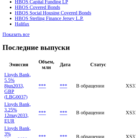
Bank of Scotland Capital Funding (SPV)
CARDIFF AUTO RECEIVABLES SECURITISATION
2024-1 (SPV)
HBOS
HBOS Capital Funding LP
HBOS Covered Bonds
HBOS Social Housing Covered Bonds
HBOS Sterling Finance Jersey L.P.
Halifax
Показать все
Последние выпуски
Объем,
Эмиссия
Дата
Статус
млн
Lloyds Bank,
5.5%
8jun2033,
***
***
В обращении
XS33
GBP
(LBG0037)
Lloyds Bank,
3.25%
***
***
В обращении
XS33
12may2033,