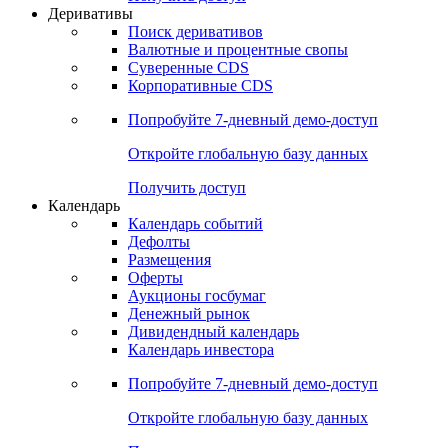
Откройте глобальную базу данных
Получить доступ
Деривативы
Поиск деривативов
Валютные и процентные свопы
Суверенные CDS
Корпоративные CDS
Попробуйте
7-дневный
демо-доступ
Откройте глобальную базу данных
Получить доступ
Календарь
Календарь событий
Дефолты
Размещения
Оферты
Аукционы госбумаг
Денежный рынок
Дивидендный календарь
Календарь инвестора