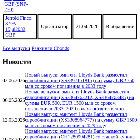
Banco
Santander,
5.5%
Организатор
22.04.2026
В обращении
28apr2033,
GBP (SNP-
270)
Jerrold Finco,
8.5%
Организатор
21.04.2026
В обращении
15jul2032,
GBP
Все выпуски
Рэнкинги Cbonds
Новости
Новый выпуск: эмитент Lloyds Bank разместил
02.06.2026
еврооблигации (XS3397151815) на сумму GBP 750
млн со сроком погашения в 2033 году
Новые выпуски: эмитент Lloyds Bank разместил
еврооблигации (XS3364763212, XS3364763485) на
06.05.2026
суммы EUR 500, EUR 1500 млн со сроком
погашения в 2033, 2029 годах соответственно.
Новый выпуск: эмитент Lloyds Bank разместил