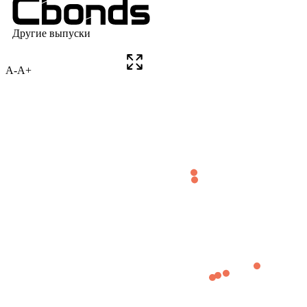
A-
A+