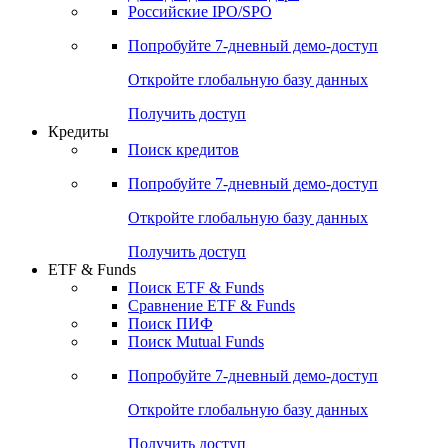
Получить доступ
Акции
Поиск акций
Дивидендный календарь
Российские IPO/SPO
Попробуйте
7-дневный
демо-доступ
Откройте глобальную базу данных
Получить доступ
Кредиты
Поиск кредитов
Попробуйте
7-дневный
демо-доступ
Откройте глобальную базу данных
Получить доступ
ETF & Funds
Поиск ETF & Funds
Сравнение ETF & Funds
Поиск ПИФ
Поиск Mutual Funds
Попробуйте
7-дневный
демо-доступ