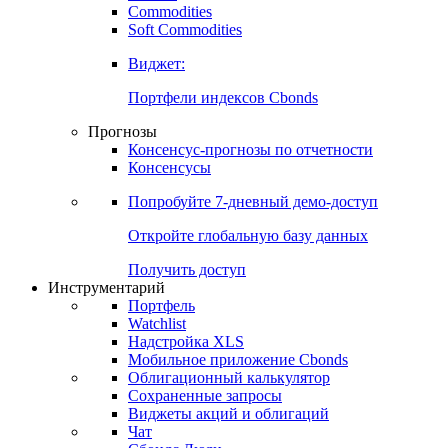
Commodities
Золото
Нефть
Бензин
Commodities
Soft Commodities
Виджет:
Портфели индексов Cbonds
Прогнозы
Консенсус-прогнозы по отчетности
Консенсусы
Попробуйте
7-дневный
демо-доступ
Откройте глобальную базу данных
Получить доступ
Инструментарий
Портфель
Watchlist
Надстройка XLS
Мобильное приложение Cbonds
Облигационный калькулятор