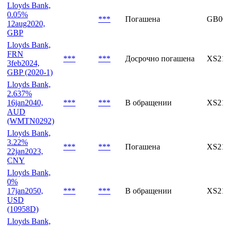
Lloyds Bank,
FRN
***
***
В обращении
XS23
8aug2028,
GBP
Lloyds Bank,
0.05%
***
Погашена
GB00
12aug2020,
GBP
Lloyds Bank,
FRN
***
***
Досрочно погашена
XS21
3feb2024,
GBP (2020-1)
Lloyds Bank,
2.637%
16jan2040,
***
***
В обращении
XS21
AUD
(WMTN0292)
Lloyds Bank,
3.22%
***
***
Погашена
XS21
22jan2023,
CNY
Lloyds Bank,
0%
17jan2050,
***
***
В обращении
XS21