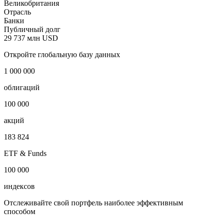
Lloyds Bank plc (formerly known as Lloyds TSB Bank plc)
Наименование страны
Великобритания
Страна регистрации
Великобритания
Отрасль
Банки
Публичный долг
29 737 млн USD
Откройте глобальную базу данных
1 000 000
облигаций
100 000
акций
183 824
ETF & Funds
100 000