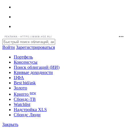
РЕКЛАМА • HTTPS://WWW.HSE.RU/
Войти
Зарегистрироваться
Портфель
Консенсусы
Поиск облигаций (ИИ)
Кривые доходности
ЦФА
Best bid/ask
Золото
new
Крипто
Сбондс-ТВ
Watchlist