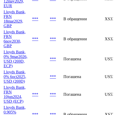
EUR
Lloyds Bank,
3%
***
***
В обращении
XS33
12may2029,
EUR
Lloyds Bank,
FRN
***
***
В обращении
XS33
18mar2029,
GBP
Lloyds Bank,
FRN
***
***
В обращении
XS32
6nov2030,
GBP
Lloyds Bank,
0% 9mar2026,
***
Погашена
US53
USD (269D,
ECP)
Lloyds Bank,
0% 6oct2025,
***
Погашена
US53
USD (269D)
Lloyds Bank,
FRN
***
***
Погашена
US53
10jun2024,