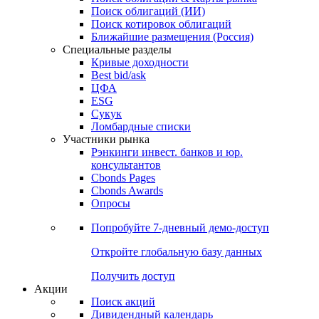
Облигации
Поиски
Поиск облигаций & Карты рынка
Поиск облигаций (ИИ)
Поиск котировок облигаций
Ближайшие размещения (Россия)
Специальные разделы
Кривые доходности
Best bid/ask
ЦФА
ESG
Сукук
Ломбардные списки
Участники рынка
Рэнкинги инвест. банков и юр.
консультантов
Cbonds Pages
Cbonds Awards
Опросы
Попробуйте
7-дневный
демо-доступ
Откройте глобальную базу данных