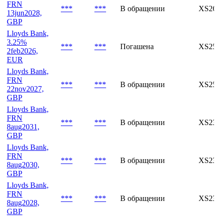
***
***
Погашена
XS26
19jul2024,
USD
Lloyds Bank,
FRN
***
***
В обращении
XS26
13jun2028,
GBP
Lloyds Bank,
3.25%
***
***
Погашена
XS25
2feb2026,
EUR
Lloyds Bank,
FRN
***
***
В обращении
XS25
22nov2027,
GBP
Lloyds Bank,
FRN
***
***
В обращении
XS23
8aug2031,
GBP
Lloyds Bank,
FRN
***
***
В обращении
XS23
8aug2030,
GBP