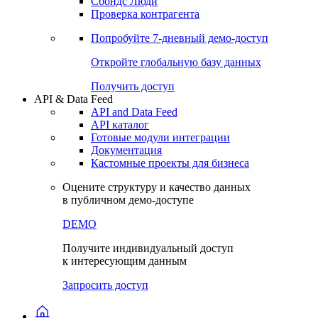
Сохраненные запросы
Виджеты акций и облигаций
Чат
Сбондс Люди
Проверка контрагента
Попробуйте
7-дневный
демо-доступ
Откройте глобальную базу данных
Получить доступ
API & Data Feed
API and Data Feed
API каталог
Готовые модули интеграции
Документация
Кастомные проекты для бизнеса
Оцените структуру и качество данных
в публичном демо-доступе
DEMO
Получите индивидуальный доступ
к интересующим данным