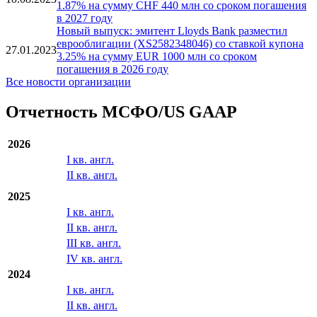
12.03.2026
еврооблигации (XS3308964777) на сумму GBP 1500
млн со сроком погашения в 2029 году
Новый выпуск: эмитент Lloyds Bank разместил
еврооблигации (CH1280994281) со ставкой купона
10.08.2023
1.87% на сумму CHF 440 млн со сроком погашения
в 2027 году
Новый выпуск: эмитент Lloyds Bank разместил
еврооблигации (XS2582348046) со ставкой купона
27.01.2023
3.25% на сумму EUR 1000 млн со сроком
погашения в 2026 году
Все новости организации
Отчетность МСФО/US GAAP
2026
I кв. англ.
II кв. англ.
2025
I кв. англ.
II кв. англ.
III кв. англ.
IV кв. англ.