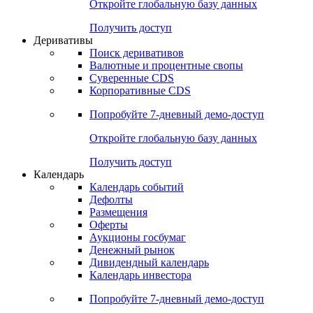
Откройте глобальную базу данных
Получить доступ
Деривативы
Поиск деривативов
Валютные и процентные свопы
Суверенные CDS
Корпоративные CDS
Попробуйте
7-дневный
демо-доступ
Откройте глобальную базу данных
Получить доступ
Календарь
Календарь событий
Дефолты
Размещения
Оферты
Аукционы госбумаг
Денежный рынок
Дивидендный календарь
Календарь инвестора
Попробуйте
7-дневный
демо-доступ