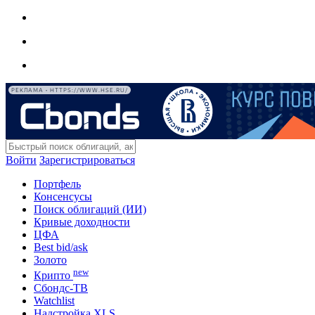
РЕКЛАМА • HTTPS://WWW.HSE.RU/
Войти
Зарегистрироваться
Портфель
Консенсусы
Поиск облигаций (ИИ)
Кривые доходности
ЦФА
Best bid/ask
Золото
new
Крипто
Сбондс-ТВ
Watchlist
Надстройка XLS