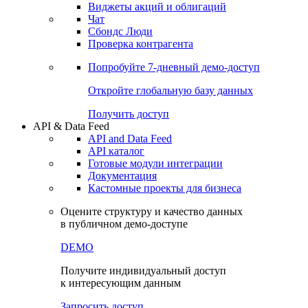
Виджеты акций и облигаций
Чат
Сбондс Люди
Проверка контрагента
Попробуйте
7-дневный
демо-доступ
Откройте глобальную базу данных
Получить доступ
API & Data Feed
API and Data Feed
API каталог
Готовые модули интеграции
Документация
Кастомные проекты для бизнеса
Оцените структуру и качество данных
в публичном демо-доступе
DEMO
Получите индивидуальный доступ
к интересующим данным
Запросить доступ