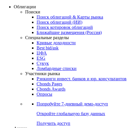
Облигации
Поиски
Поиск облигаций & Карты рынка
Поиск облигаций (ИИ)
Поиск котировок облигаций
Ближайшие размещения (Россия)
Специальные разделы
Кривые доходности
Best bid/ask
ЦФА
ESG
Сукук
Ломбардные списки
Участники рынка
Рэнкинги инвест. банков и юр. консультантов
Cbonds Pages
Cbonds Awards
Опросы
Попробуйте
7-дневный
демо-доступ
Откройте глобальную базу данных
Получить доступ