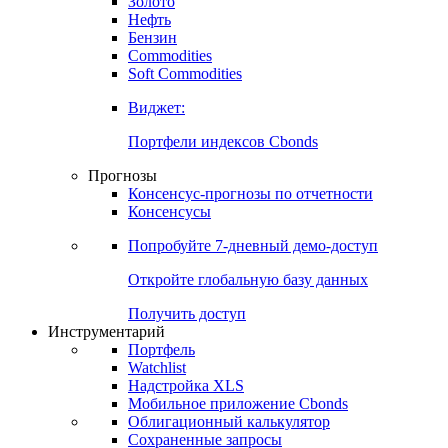
Золото
Нефть
Бензин
Commodities
Soft Commodities
Виджет:
Портфели индексов Cbonds
Прогнозы
Консенсус-прогнозы по отчетности
Консенсусы
Попробуйте
7-дневный
демо-доступ
Откройте глобальную базу данных
Получить доступ
Инструментарий
Портфель
Watchlist
Надстройка XLS
Мобильное приложение Cbonds
Облигационный калькулятор
Сохраненные запросы