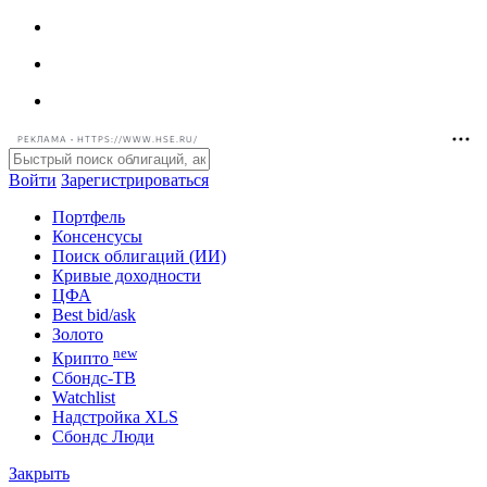
РЕКЛАМА • HTTPS://WWW.HSE.RU/
Войти
Зарегистрироваться
Портфель
Консенсусы
Поиск облигаций (ИИ)
Кривые доходности
ЦФА
Best bid/ask
Золото
new
Крипто
Сбондс-ТВ
Watchlist
Надстройка XLS
Сбондс Люди
Закрыть