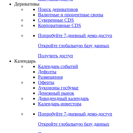
Деривативы
Поиск деривативов
Валютные и процентные свопы
Суверенные CDS
Корпоративные CDS
Попробуйте
7-дневный
демо-доступ
Откройте глобальную базу данных
Получить доступ
Календарь
Календарь событий
Дефолты
Размещения
Оферты
Аукционы госбумаг
Денежный рынок
Дивидендный календарь
Календарь инвестора
Попробуйте
7-дневный
демо-доступ
Откройте глобальную базу данных