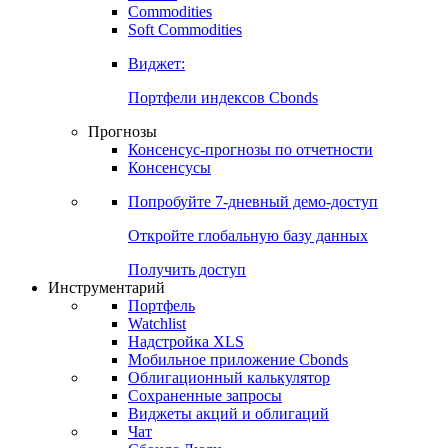
Commodities
Soft Commodities
Виджет:
Портфели индексов Cbonds
Прогнозы
Консенсус-прогнозы по отчетности
Консенсусы
Попробуйте
7-дневный
демо-доступ
Откройте глобальную базу данных
Получить доступ
Инструментарий
Портфель
Watchlist
Надстройка XLS
Мобильное приложение Cbonds
Облигационный калькулятор
Сохраненные запросы
Виджеты акций и облигаций
Чат