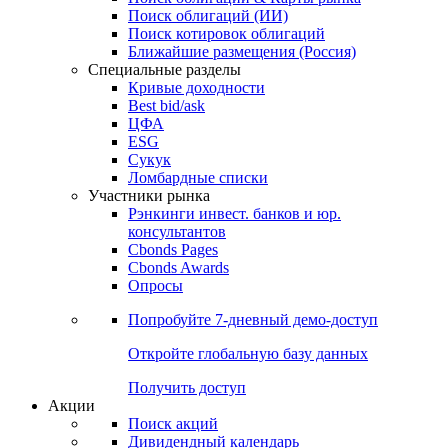
Поиск облигаций (ИИ)
Поиск котировок облигаций
Ближайшие размещения (Россия)
Специальные разделы
Кривые доходности
Best bid/ask
ЦФА
ESG
Сукук
Ломбардные списки
Участники рынка
Рэнкинги инвест. банков и юр.
консультантов
Cbonds Pages
Cbonds Awards
Опросы
Попробуйте
7-дневный
демо-доступ
Откройте глобальную базу данных
Получить доступ
Акции
Поиск акций
Дивидендный календарь