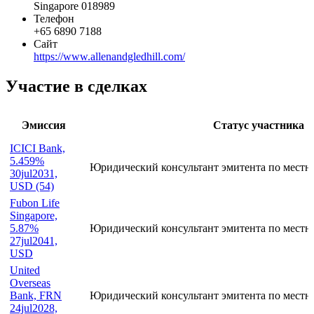
Singapore 018989
Телефон
+65 6890 7188
Сайт
https://www.allenandgledhill.com/
Участие в сделках
Эмиссия
Статус участника
ICICI Bank,
5.459%
Юридический консультант эмитента по местн
30jul2031,
USD (54)
Fubon Life
Singapore,
5.87%
Юридический консультант эмитента по местн
27jul2041,
USD
United
Overseas
Bank, FRN
Юридический консультант эмитента по местн
24jul2028,