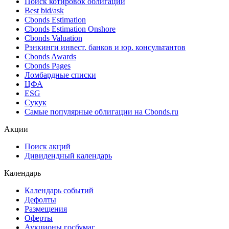
Поиск котировок облигаций
Best bid/ask
Cbonds Estimation
Cbonds Estimation Onshore
Cbonds Valuation
Рэнкинги инвест. банков и юр. консультантов
Cbonds Awards
Cbonds Pages
Ломбардные списки
ЦФА
ESG
Сукук
Самые популярные облигации на Cbonds.ru
Акции
Поиск акций
Дивидендный календарь
Календарь
Календарь событий
Дефолты
Размещения
Оферты
Аукционы госбумаг