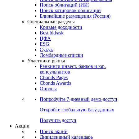
Облигации
Поиски
Поиск облигаций & Карты рынка
Поиск облигаций (ИИ)
Поиск котировок облигаций
Ближайшие размещения (Россия)
Специальные разделы
Кривые доходности
Best bid/ask
ЦФА
ESG
Сукук
Ломбардные списки
Участники рынка
Рэнкинги инвест. банков и юр.
консультантов
Cbonds Pages
Cbonds Awards
Опросы
Попробуйте
7-дневный
демо-доступ
Откройте глобальную базу данных