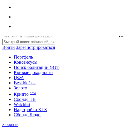
РЕКЛАМА • HTTPS://WWW.HSE.RU/
Войти
Зарегистрироваться
Портфель
Консенсусы
Поиск облигаций (ИИ)
Кривые доходности
ЦФА
Best bid/ask
Золото
new
Крипто
Сбондс-ТВ
Watchlist