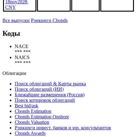
Shandong
Zhengfang
Holding
Организатор
14.11.2025
В обращении
Group, 6.7%
18nov2028,
CNY
Все выпуски
Рэнкинги Cbonds
Коды
NACE
*** ***
NAICS
*** ***
Облигации
Поиск облигаций & Карты рынка
Поиск облигаций (ИИ)
Ближайшие размещения (Россия)
Поиск котировок облигаций
Best bid/ask
Cbonds Estimation