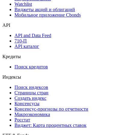
Инструментарий
Надстройка Excel
Watchlist
Виджеты акций и облигаций
Мобильное приложение Cbonds
API
API and Data Feed
710-П
API каталог
Кредиты
Поиск кредитов
Индексы
Поиск индексов
Страницы стран
Создать индекс
Консенсусы
Консенсус-прогнозы по отчетности
Макроэкономика