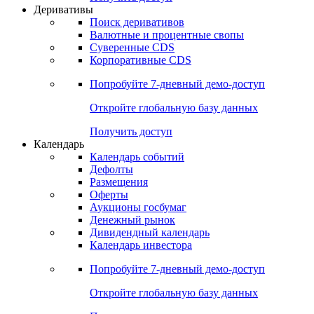
Откройте глобальную базу данных
Получить доступ
Деривативы
Поиск деривативов
Валютные и процентные свопы
Суверенные CDS
Корпоративные CDS
Попробуйте
7-дневный
демо-доступ
Откройте глобальную базу данных
Получить доступ
Календарь
Календарь событий
Дефолты
Размещения
Оферты
Аукционы госбумаг
Денежный рынок
Дивидендный календарь
Календарь инвестора