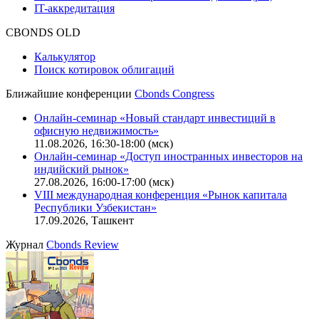
Описание процессов жизненного цикла сайта
Оферта для физических лиц
|
Скачать в pdf
Оферта для юридических лиц
|
Скачать в pdf
Политика обработки персональных данных (pdf)
IT-аккредитация
CBONDS OLD
Калькулятор
Поиск котировок облигаций
Ближайшие конференции
Cbonds Congress
Онлайн-семинар «Новый стандарт инвестиций в
офисную недвижимость»
11.08.2026, 16:30-18:00 (мск)
Онлайн-семинар «Доступ иностранных инвесторов на
индийский рынок»
27.08.2026, 16:00-17:00 (мск)
VIII международная конференция «Рынок капитала
Республики Узбекистан»
17.09.2026, Ташкент
Журнал
Cbonds Review