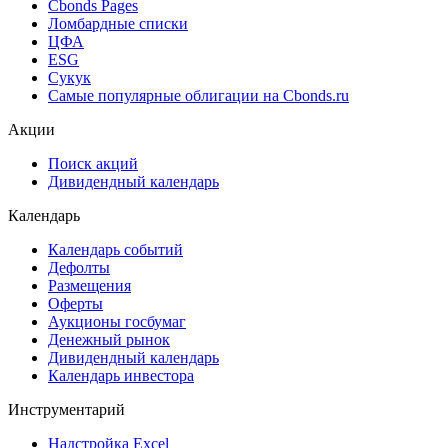
Cbonds Estimation Onshore
Cbonds Valuation
Рэнкинги инвест. банков и юр. консультантов
Cbonds Awards
Cbonds Pages
Ломбардные списки
ЦФА
ESG
Сукук
Самые популярные облигации на Cbonds.ru
Акции
Поиск акций
Дивидендный календарь
Календарь
Календарь событий
Дефолты
Размещения
Оферты
Аукционы госбумаг
Денежный рынок
Дивидендный календарь
Календарь инвестора