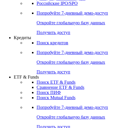
Получить доступ
Акции
Поиск акций
Дивидендный календарь
Российские IPO/SPO
Попробуйте
7-дневный
демо-доступ
Откройте глобальную базу данных
Получить доступ
Кредиты
Поиск кредитов
Попробуйте
7-дневный
демо-доступ
Откройте глобальную базу данных
Получить доступ
ETF & Funds
Поиск ETF & Funds
Сравнение ETF & Funds
Поиск ПИФ
Поиск Mutual Funds
Попробуйте
7-дневный
демо-доступ