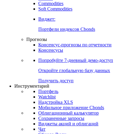
Commodities
Золото
Нефть
Бензин
Commodities
Soft Commodities
Виджет:
Портфели индексов Cbonds
Прогнозы
Консенсус-прогнозы по отчетности
Консенсусы
Попробуйте
7-дневный
демо-доступ
Откройте глобальную базу данных
Получить доступ
Инструментарий
Портфель
Watchlist
Надстройка XLS
Мобильное приложение Cbonds
Облигационный калькулятор