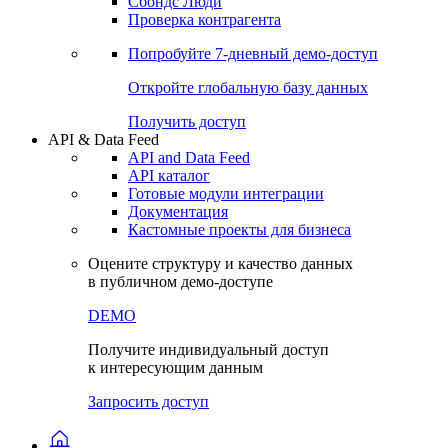
Сохраненные запросы
Виджеты акций и облигаций
Чат
Сбондс Люди
Проверка контрагента
Попробуйте
7-дневный
демо-доступ
Откройте глобальную базу данных
Получить доступ
API & Data Feed
API and Data Feed
API каталог
Готовые модули интеграции
Документация
Кастомные проекты для бизнеса
Оцените структуру и качество данных
в публичном демо-доступе
DEMO
Получите индивидуальный доступ
к интересующим данным