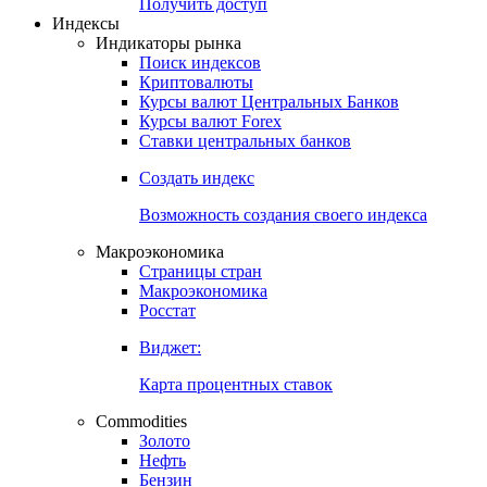
Попробуйте
7-дневный
демо-доступ
Откройте глобальную базу данных
Получить доступ
Индексы
Индикаторы рынка
Поиск индексов
Криптовалюты
Курсы валют Центральных Банков
Курсы валют Forex
Ставки центральных банков
Создать индекс
Возможность создания своего индекса
Макроэкономика
Страницы стран
Макроэкономика
Росстат
Виджет:
Карта процентных ставок