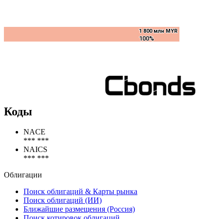
1 800 млн MYR
1 800 млн MYR
100%
100%
Коды
NACE
*** ***
NAICS
*** ***
Облигации
Поиск облигаций & Карты рынка
Поиск облигаций (ИИ)
Ближайшие размещения (Россия)
Поиск котировок облигаций