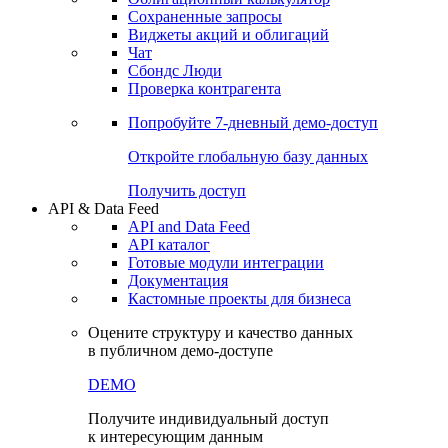
Сохраненные запросы
Виджеты акций и облигаций
Чат
Сбондс Люди
Проверка контрагента
Попробуйте
7-дневный
демо-доступ
Откройте глобальную базу данных
Получить доступ
API & Data Feed
API and Data Feed
API каталог
Готовые модули интеграции
Документация
Кастомные проекты для бизнеса
Оцените структуру и качество данных
в публичном демо-доступе
DEMO
Получите индивидуальный доступ
к интересующим данным