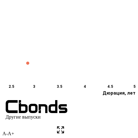
A-
A+