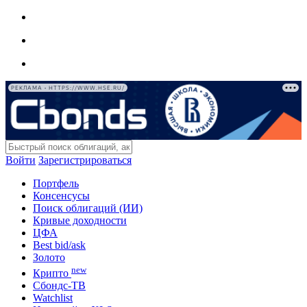
РЕКЛАМА • HTTPS://WWW.HSE.RU/
Войти
Зарегистрироваться
Портфель
Консенсусы
Поиск облигаций (ИИ)
Кривые доходности
ЦФА
Best bid/ask
Золото
new
Крипто
Сбондс-ТВ
Watchlist