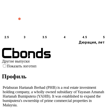
2.5
3
3.5
4
4.5
5
Дюрация, лет
Другие выпуски
Показать логотип
Профиль
Pelaburan Hartanah Berhad (PHB) is a real estate investment
holding company, a wholly owned subsidiary of Yayasan Amanah
Hartanah Bumiputera (YAHB). It was established to expand the
bumiputera's ownership of prime commercial properties in
Malaysia.