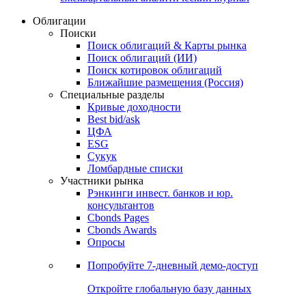
Облигации
Поиски
Поиск облигаций & Карты рынка
Поиск облигаций (ИИ)
Поиск котировок облигаций
Ближайшие размещения (Россия)
Специальные разделы
Кривые доходности
Best bid/ask
ЦФА
ESG
Сукук
Ломбардные списки
Участники рынка
Рэнкинги инвест. банков и юр.
консультантов
Cbonds Pages
Cbonds Awards
Опросы
Попробуйте
7-дневный
демо-доступ
Откройте глобальную базу данных