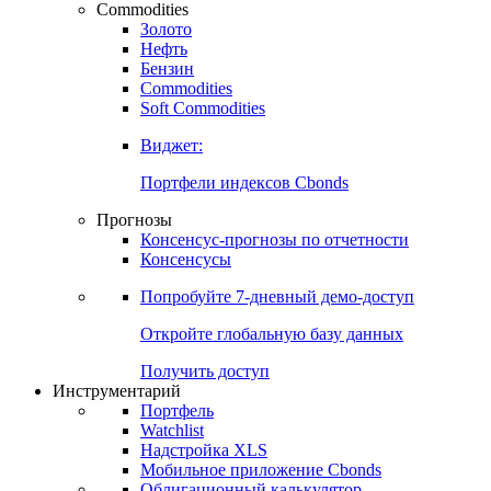
Commodities
Золото
Нефть
Бензин
Commodities
Soft Commodities
Виджет:
Портфели индексов Cbonds
Прогнозы
Консенсус-прогнозы по отчетности
Консенсусы
Попробуйте
7-дневный
демо-доступ
Откройте глобальную базу данных
Получить доступ
Инструментарий
Портфель
Watchlist
Надстройка XLS
Мобильное приложение Cbonds
Облигационный калькулятор