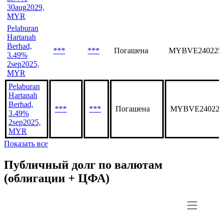
30aug2029,
MYR
Pelaburan
Hartanah
Berhad,
***
***
Погашена
MYBVE240225
3.49%
2sep2025,
MYR
Pelaburan
Hartanah
Berhad,
***
***
Погашена
MYBVE240224
3.49%
2sep2025,
MYR
Показать все
Публичный долг по валютам
(облигации + ЦФА)