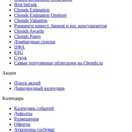
Best bid/ask
Cbonds Estimation
Cbonds Estimation Onshore
Cbonds Valuation
Рэнкинги инвест. банков и юр. консультантов
Cbonds Awards
Cbonds Pages
Ломбардные списки
ЦФА
ESG
Сукук
Самые популярные облигации на Cbonds.ru
Акции
Поиск акций
Дивидендный календарь
Календарь
Календарь событий
Дефолты
Размещения
Оферты
Аукционы госбумаг