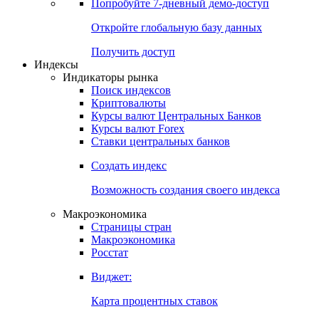
Попробуйте
7-дневный
демо-доступ
Откройте глобальную базу данных
Получить доступ
Индексы
Индикаторы рынка
Поиск индексов
Криптовалюты
Курсы валют Центральных Банков
Курсы валют Forex
Ставки центральных банков
Создать индекс
Возможность создания своего индекса
Макроэкономика
Страницы стран
Макроэкономика
Росстат
Виджет:
Карта процентных ставок