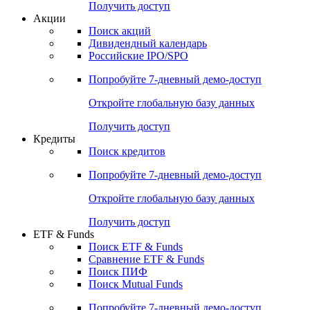
Получить доступ
Акции
Поиск акций
Дивидендный календарь
Российские IPO/SPO
Попробуйте
7-дневный
демо-доступ
Откройте глобальную базу данных
Получить доступ
Кредиты
Поиск кредитов
Попробуйте
7-дневный
демо-доступ
Откройте глобальную базу данных
Получить доступ
ETF & Funds
Поиск ETF & Funds
Сравнение ETF & Funds
Поиск ПИФ
Поиск Mutual Funds
Попробуйте
7-дневный
демо-доступ