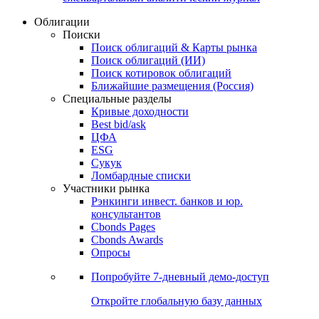
Облигации
Поиски
Поиск облигаций & Карты рынка
Поиск облигаций (ИИ)
Поиск котировок облигаций
Ближайшие размещения (Россия)
Специальные разделы
Кривые доходности
Best bid/ask
ЦФА
ESG
Сукук
Ломбардные списки
Участники рынка
Рэнкинги инвест. банков и юр.
консультантов
Cbonds Pages
Cbonds Awards
Опросы
Попробуйте
7-дневный
демо-доступ
Откройте глобальную базу данных