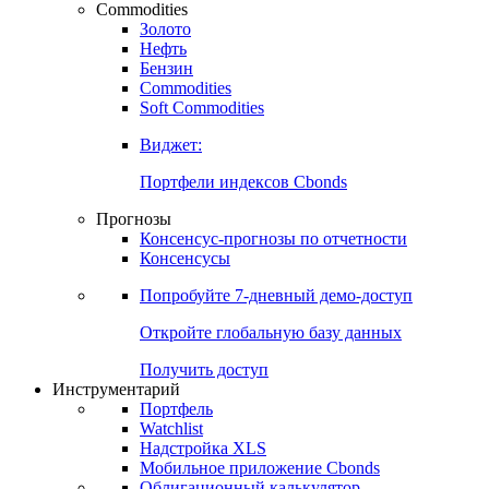
Commodities
Золото
Нефть
Бензин
Commodities
Soft Commodities
Виджет:
Портфели индексов Cbonds
Прогнозы
Консенсус-прогнозы по отчетности
Консенсусы
Попробуйте
7-дневный
демо-доступ
Откройте глобальную базу данных
Получить доступ
Инструментарий
Портфель
Watchlist
Надстройка XLS
Мобильное приложение Cbonds
Облигационный калькулятор