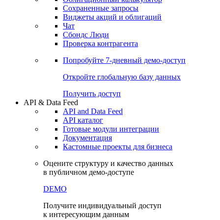
Сохраненные запросы
Виджеты акций и облигаций
Чат
Сбондс Люди
Проверка контрагента
Попробуйте
7-дневный
демо-доступ
Откройте глобальную базу данных
Получить доступ
API & Data Feed
API and Data Feed
API каталог
Готовые модули интеграции
Документация
Кастомные проекты для бизнеса
Оцените структуру и качество данных
в публичном демо-доступе
DEMO
Получите индивидуальный доступ
к интересующим данным