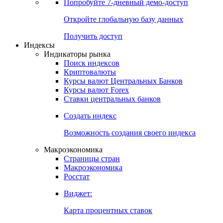
Попробуйте
7-дневный
демо-доступ
Откройте глобальную базу данных
Получить доступ
Индексы
Индикаторы рынка
Поиск индексов
Криптовалюты
Курсы валют Центральных Банков
Курсы валют Forex
Ставки центральных банков
Создать индекс
Возможность создания своего индекса
Макроэкономика
Страницы стран
Макроэкономика
Росстат
Виджет:
Карта процентных ставок