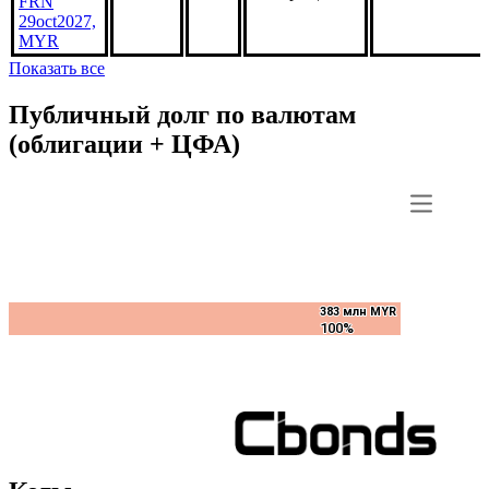
FRN
29oct2027,
MYR
Показать все
Публичный долг по валютам
(облигации + ЦФА)
383 млн MYR
383 млн MYR
100%
100%