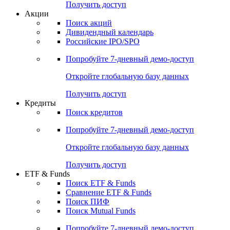
Получить доступ
Акции
Поиск акций
Дивидендный календарь
Российские IPO/SPO
Попробуйте
7-дневный
демо-доступ
Откройте глобальную базу данных
Получить доступ
Кредиты
Поиск кредитов
Попробуйте
7-дневный
демо-доступ
Откройте глобальную базу данных
Получить доступ
ETF & Funds
Поиск ETF & Funds
Сравнение ETF & Funds
Поиск ПИФ
Поиск Mutual Funds
Попробуйте
7-дневный
демо-доступ