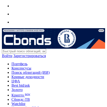
РЕКЛАМА • HTTPS://WWW.HSE.RU/
Войти
Зарегистрироваться
Портфель
Консенсусы
Поиск облигаций (ИИ)
Кривые доходности
ЦФА
Best bid/ask
Золото
new
Крипто
Сбондс-ТВ
Watchlist