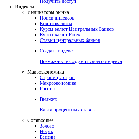
Попробуйте
7-дневный
демо-доступ
Откройте глобальную базу данных
Получить доступ
Индексы
Индикаторы рынка
Поиск индексов
Криптовалюты
Курсы валют Центральных Банков
Курсы валют Forex
Ставки центральных банков
Создать индекс
Возможность создания своего индекса
Макроэкономика
Страницы стран
Макроэкономика
Росстат
Виджет:
Карта процентных ставок