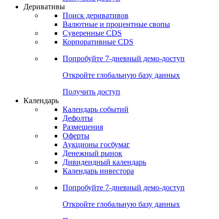
Откройте глобальную базу данных
Получить доступ
Деривативы
Поиск деривативов
Валютные и процентные свопы
Суверенные CDS
Корпоративные CDS
Попробуйте
7-дневный
демо-доступ
Откройте глобальную базу данных
Получить доступ
Календарь
Календарь событий
Дефолты
Размещения
Оферты
Аукционы госбумаг
Денежный рынок
Дивидендный календарь
Календарь инвестора