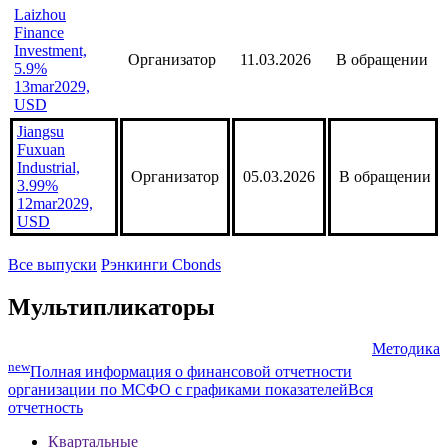
Operation Co,
Организатор
20.03.2026
В обращении
3.35%
25mar2029,
CNY
Laizhou
Finance
Investment,
Организатор
11.03.2026
В обращении
5.9%
13mar2029,
USD
Jiangsu
Fuxuan
Industrial,
Организатор
05.03.2026
В обращении
3.99%
12mar2029,
USD
Все выпуски
Рэнкинги Cbonds
Мультипликаторы
Методика
new
Полная информация о финансовой отчетности