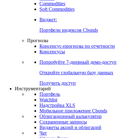
Commodities
Золото
Нефть
Бензин
Commodities
Soft Commodities
Виджет:
Портфели индексов Cbonds
Прогнозы
Консенсус-прогнозы по отчетности
Консенсусы
Попробуйте
7-дневный
демо-доступ
Откройте глобальную базу данных
Получить доступ
Инструментарий
Портфель
Watchlist
Надстройка XLS
Мобильное приложение Cbonds
Облигационный калькулятор