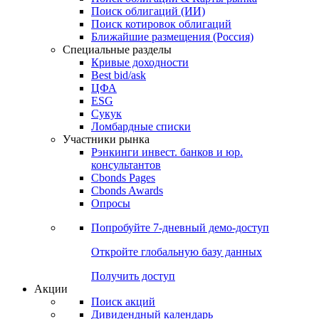
Облигации
Поиски
Поиск облигаций & Карты рынка
Поиск облигаций (ИИ)
Поиск котировок облигаций
Ближайшие размещения (Россия)
Специальные разделы
Кривые доходности
Best bid/ask
ЦФА
ESG
Сукук
Ломбардные списки
Участники рынка
Рэнкинги инвест. банков и юр.
консультантов
Cbonds Pages
Cbonds Awards
Опросы
Попробуйте
7-дневный
демо-доступ
Откройте глобальную базу данных