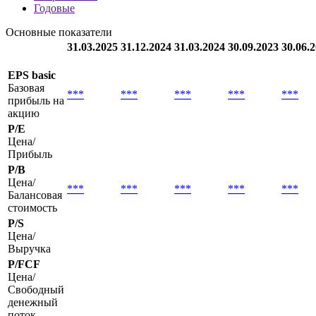
организации по МСФО с графиками показателей
Вся
отчетность
Квартальные
Годовые
Основные показатели
31.03.2025
31.12.2024
31.03.2024
30.09.2023
30.06.
EPS basic
Базовая
***
***
***
***
***
прибыль на
акцию
P/E
Цена/
Прибыль
P/B
Цена/
***
***
***
***
***
Балансовая
стоимость
P/S
Цена/
Выручка
P/FCF