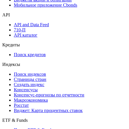
Надстройка Excel
Watchlist
Виджеты акций и облигаций
Мобильное приложение Cbonds
API
API and Data Feed
710-П
API каталог
Кредиты
Поиск кредитов
Индексы
Поиск индексов
Страницы стран
Создать индекс
Консенсусы
Консенсус-прогнозы по отчетности
Макроэкономика
Росстат