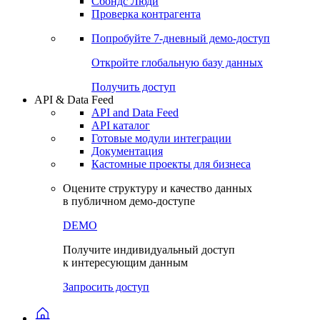
Сохраненные запросы
Виджеты акций и облигаций
Чат
Сбондс Люди
Проверка контрагента
Попробуйте
7-дневный
демо-доступ
Откройте глобальную базу данных
Получить доступ
API & Data Feed
API and Data Feed
API каталог
Готовые модули интеграции
Документация
Кастомные проекты для бизнеса
Оцените структуру и качество данных
в публичном демо-доступе
DEMO
Получите индивидуальный доступ
к интересующим данным