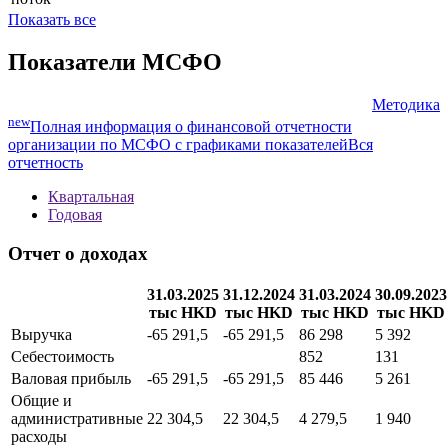
Цена/
Свободный
денежный
поток
Показать все
Показатели МСФО
Методика
new
Полная информация о финансовой отчетности
организации по МСФО с графиками показателей
Вся
отчетность
Квартальная
Годовая
Отчет о доходах
31.03.2025
31.12.2024
31.03.2024
30.09.2023
тыс HKD
тыс HKD
тыс HKD
тыс HKD
Выручка
-65 291,5
-65 291,5
86 298
5 392
Себестоимость
852
131
Валовая прибыль
-65 291,5
-65 291,5
85 446
5 261