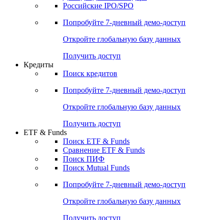
Получить доступ
Акции
Поиск акций
Дивидендный календарь
Российские IPO/SPO
Попробуйте
7-дневный
демо-доступ
Откройте глобальную базу данных
Получить доступ
Кредиты
Поиск кредитов
Попробуйте
7-дневный
демо-доступ
Откройте глобальную базу данных
Получить доступ
ETF & Funds
Поиск ETF & Funds
Сравнение ETF & Funds
Поиск ПИФ
Поиск Mutual Funds
Попробуйте
7-дневный
демо-доступ