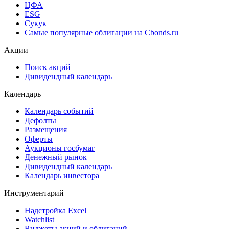
Рэнкинги инвест. банков и юр. консультантов
Cbonds Awards
Cbonds Pages
Ломбардные списки
ЦФА
ESG
Сукук
Самые популярные облигации на Cbonds.ru
Акции
Поиск акций
Дивидендный календарь
Календарь
Календарь событий
Дефолты
Размещения
Оферты
Аукционы госбумаг
Денежный рынок
Дивидендный календарь
Календарь инвестора
Инструментарий