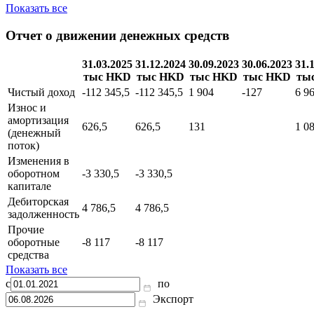
Запасы
199 490
Прочие
оборотные
-181 934
-31 968
-250 628
-199 490
активы
Показать все
Отчет о движении денежных средств
31.03.2025
31.12.2024
30.09.2023
30.06.2023
31.
тыс HKD
тыс HKD
тыс HKD
тыс HKD
ты
Чистый доход
-112 345,5
-112 345,5
1 904
-127
6 9
Износ и
амортизация
626,5
626,5
131
1 0
(денежный
поток)
Изменения в
оборотном
-3 330,5
-3 330,5
капитале
Дебиторская
4 786,5
4 786,5
задолженность
Прочие
оборотные
-8 117
-8 117
средства