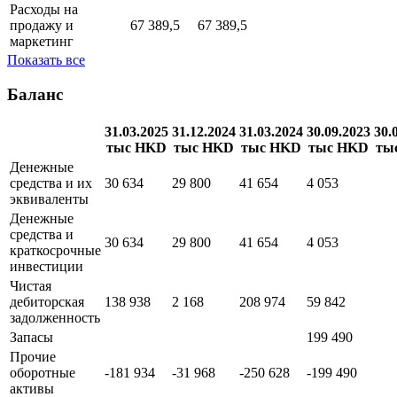
Общие и
административные
22 304,5
22 304,5
4 279,5
1 940
расходы
Расходы на
продажу и
67 389,5
67 389,5
маркетинг
Показать все
Баланс
31.03.2025
31.12.2024
31.03.2024
30.09.2023
30.
тыс HKD
тыс HKD
тыс HKD
тыс HKD
ты
Денежные
средства и их
30 634
29 800
41 654
4 053
эквиваленты
Денежные
средства и
30 634
29 800
41 654
4 053
краткосрочные
инвестиции
Чистая
дебиторская
138 938
2 168
208 974
59 842
задолженность