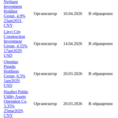
4.5%
Организатор
20.04.2026
В обращении
23apr2029,
USD
Neijiang
Investment
Holding
Организатор
16.04.2026
В обращении
Group, 4.9%
23apr2031,
CNY
Linyi City
Construction
Investment
Организатор
14.04.2026
В обращении
Group, 4.55%
17apr2029,
USD
Qingdao
Pingdu
Holdings
Организатор
20.03.2026
В обращении
Group, 6.5%
1apr2029,
USD
Huaibei Public
Utility Assets