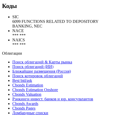
Показать все
с
по
Экспорт
Коды
SIC
6099 FUNCTIONS RELATED TO DEPOSITORY
BANKING, NEC
NACE
*** ***
NAICS
*** ***
Облигации
Поиск облигаций & Карты рынка
Поиск облигаций (ИИ)
Ближайшие размещения (Россия)
Поиск котировок облигаций
Best bid/ask
Cbonds Estimation
Cbonds Estimation Onshore
Cbonds Valuation