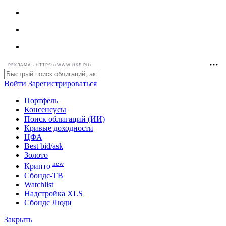
РЕКЛАМА • HTTPS://WWW.HSE.RU/
Войти
Зарегистрироваться
Портфель
Консенсусы
Поиск облигаций (ИИ)
Кривые доходности
ЦФА
Best bid/ask
Золото
new
Крипто
Сбондс-ТВ
Watchlist