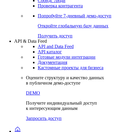
Сохраненные запросы
Виджеты акций и облигаций
Чат
Сбондс Люди
Проверка контрагента
Попробуйте
7-дневный
демо-доступ
Откройте глобальную базу данных
Получить доступ
API & Data Feed
API and Data Feed
API каталог
Готовые модули интеграции
Документация
Кастомные проекты для бизнеса
Оцените структуру и качество данных
в публичном демо-доступе
DEMO
Получите индивидуальный доступ
к интересующим данным