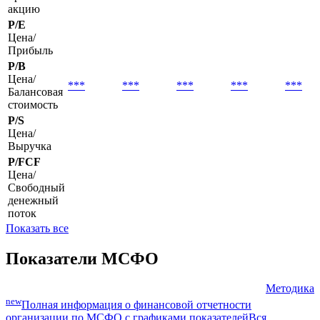
EPS basic
Базовая
***
***
***
***
***
прибыль на
акцию
P/E
Цена/
Прибыль
P/B
Цена/
***
***
***
***
***
Балансовая
стоимость
P/S
Цена/
Выручка
P/FCF
Цена/
Свободный
денежный
поток
Показать все
Показатели МСФО