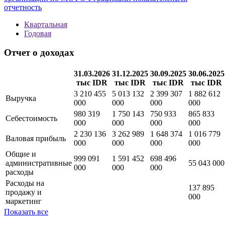
Методика
new
Полная информация о финансовой отчетности
организации по МСФО с графиками показателей
Вся
отчетность
Квартальная
Годовая
Отчет о доходах
31.03.2026
31.12.2025
30.09.2025
30.06.2025
тыс IDR
тыс IDR
тыс IDR
тыс IDR
3 210 455
5 013 132
2 399 307
1 882 612
Выручка
000
000
000
000
980 319
1 750 143
750 933
865 833
Себестоимость
000
000
000
000
2 230 136
3 262 989
1 648 374
1 016 779
Валовая прибыль
000
000
000
000
Общие и
999 091
1 591 452
698 496
административные
55 043 000
000
000
000
расходы
Расходы на
137 895