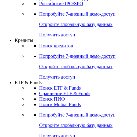
Получить доступ
Акции
Поиск акций
Дивидендный календарь
Российские IPO/SPO
Попробуйте
7-дневный
демо-доступ
Откройте глобальную базу данных
Получить доступ
Кредиты
Поиск кредитов
Попробуйте
7-дневный
демо-доступ
Откройте глобальную базу данных
Получить доступ
ETF & Funds
Поиск ETF & Funds
Сравнение ETF & Funds
Поиск ПИФ
Поиск Mutual Funds
Попробуйте
7-дневный
демо-доступ