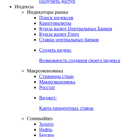
Попробуйте
7-дневный
демо-доступ
Откройте глобальную базу данных
Получить доступ
Индексы
Индикаторы рынка
Поиск индексов
Криптовалюты
Курсы валют Центральных Банков
Курсы валют Forex
Ставки центральных банков
Создать индекс
Возможность создания своего индекса
Макроэкономика
Страницы стран
Макроэкономика
Росстат
Виджет:
Карта процентных ставок