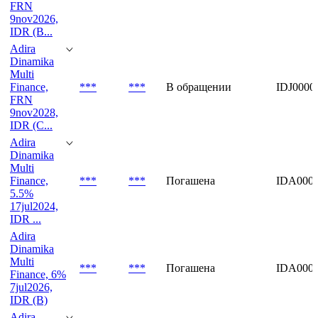
Adira
Dinamika
Multi
Finance,
***
***
В обращении
IDJ0000
FRN
9nov2026,
IDR (B...
Adira
Dinamika
Multi
Finance,
***
***
В обращении
IDJ0000
FRN
9nov2028,
IDR (C...
Adira
Dinamika
Multi
Finance,
***
***
Погашена
IDA000
5.5%
17jul2024,
IDR ...
Adira
Dinamika
Multi
***
***
Погашена
IDA000