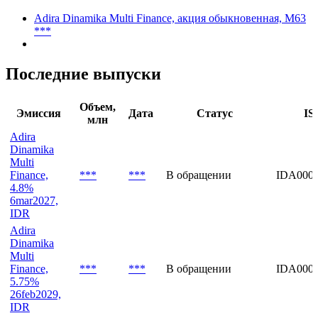
Экспорт
Акции
Adira Dinamika Multi Finance, акция обыкновенная, M63
***
Последние выпуски
Объем,
Эмиссия
Дата
Статус
IS
млн
Adira
Dinamika
Multi
Finance,
***
***
В обращении
IDA000
4.8%
6mar2027,
IDR
Adira
Dinamika
Multi
Finance,
***
***
В обращении
IDA000