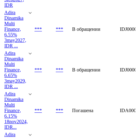
Multi
Finance,
***
***
В обращении
IDJ0000
6.55%
3feb2027,
IDR
Adira
Dinamika
Multi
Finance,
***
***
В обращении
IDJ0000
6.55%
3may2027,
IDR ...
Adira
Dinamika
Multi
Finance,
***
***
В обращении
IDJ0000
6.65%
3may2029,
IDR ...
Adira
Dinamika
Multi
Finance,
***
***
Погашена
IDA000
6.15%