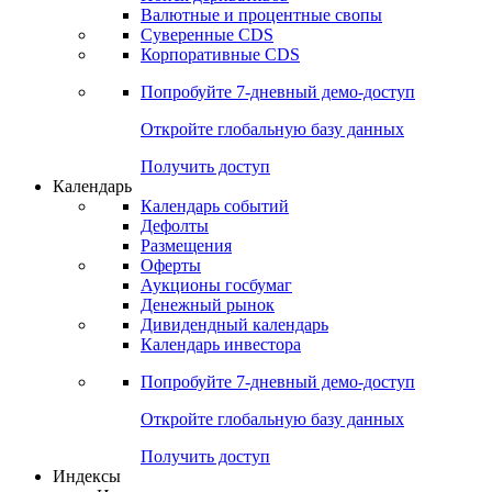
Валютные и процентные свопы
Суверенные CDS
Корпоративные CDS
Попробуйте
7-дневный
демо-доступ
Откройте глобальную базу данных
Получить доступ
Календарь
Календарь событий
Дефолты
Размещения
Оферты
Аукционы госбумаг
Денежный рынок
Дивидендный календарь
Календарь инвестора
Попробуйте
7-дневный
демо-доступ
Откройте глобальную базу данных
Получить доступ
Индексы