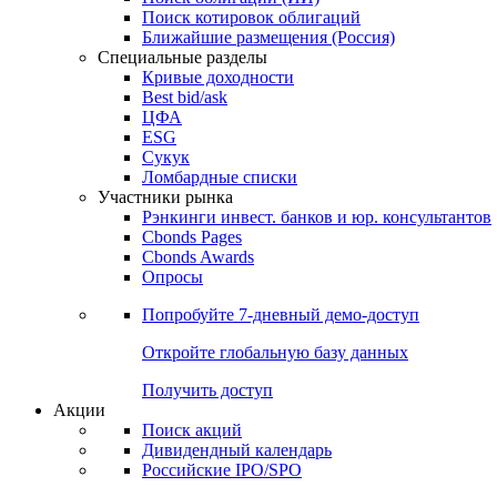
Поиск котировок облигаций
Ближайшие размещения (Россия)
Специальные разделы
Кривые доходности
Best bid/ask
ЦФА
ESG
Сукук
Ломбардные списки
Участники рынка
Рэнкинги инвест. банков и юр. консультантов
Cbonds Pages
Cbonds Awards
Опросы
Попробуйте
7-дневный
демо-доступ
Откройте глобальную базу данных
Получить доступ
Акции
Поиск акций
Дивидендный календарь
Российские IPO/SPO