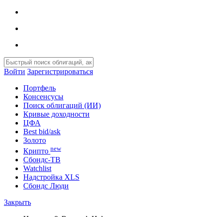
Войти
Зарегистрироваться
Портфель
Консенсусы
Поиск облигаций (ИИ)
Кривые доходности
ЦФА
Best bid/ask
Золото
new
Крипто
Сбондс-ТВ
Watchlist
Надстройка XLS
Сбондс Люди
Закрыть