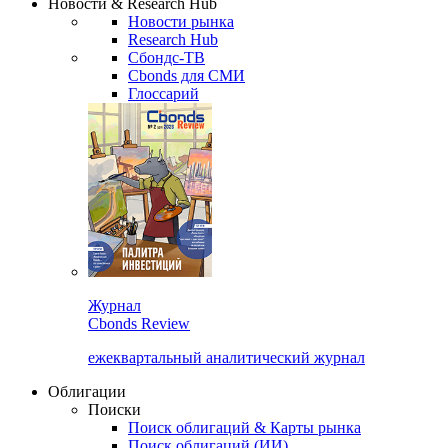
Новости & Research Hub
Новости рынка
Research Hub
Сбондс-ТВ
Cbonds для СМИ
Глоссарий
Журнал
Cbonds Review
ежеквартальный аналитический журнал
Облигации
Поиски
Поиск облигаций & Карты рынка
Поиск облигаций (ИИ)