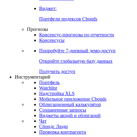
Виджет:
Портфели индексов Cbonds
Прогнозы
Консенсус-прогнозы по отчетности
Консенсусы
Попробуйте
7-дневный
демо-доступ
Откройте глобальную базу данных
Получить доступ
Инструментарий
Портфель
Watchlist
Надстройка XLS
Мобильное приложение Cbonds
Облигационный калькулятор
Сохраненные запросы
Виджеты акций и облигаций
Чат
Сбондс Люди
Проверка контрагента