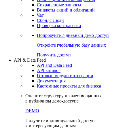
Сохраненные запросы
Виджеты акций и облигаций
Чат
Сбондс Люди
Проверка контрагента
Попробуйте
7-дневный
демо-доступ
Откройте глобальную базу данных
Получить доступ
API & Data Feed
API and Data Feed
API каталог
Готовые модули интеграции
Документация
Кастомные проекты для бизнеса
Оцените структуру и качество данных
в публичном демо-доступе
DEMO
Получите индивидуальный доступ
к интересующим данным