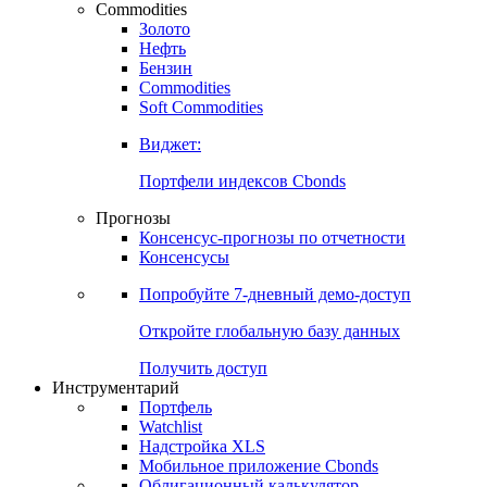
Commodities
Золото
Нефть
Бензин
Commodities
Soft Commodities
Виджет:
Портфели индексов Cbonds
Прогнозы
Консенсус-прогнозы по отчетности
Консенсусы
Попробуйте
7-дневный
демо-доступ
Откройте глобальную базу данных
Получить доступ
Инструментарий
Портфель
Watchlist
Надстройка XLS
Мобильное приложение Cbonds
Облигационный калькулятор