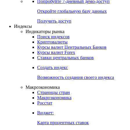
Попробуйте
7-дневный
демо-доступ
Откройте глобальную базу данных
Получить доступ
Индексы
Индикаторы рынка
Поиск индексов
Криптовалюты
Курсы валют Центральных Банков
Курсы валют Forex
Ставки центральных банков
Создать индекс
Возможность создания своего индекса
Макроэкономика
Страницы стран
Макроэкономика
Росстат
Виджет:
Карта процентных ставок