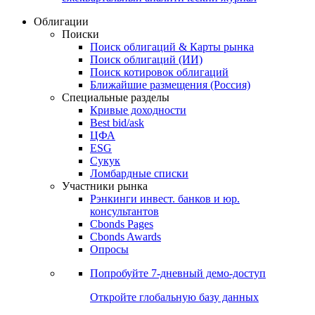
Облигации
Поиски
Поиск облигаций & Карты рынка
Поиск облигаций (ИИ)
Поиск котировок облигаций
Ближайшие размещения (Россия)
Специальные разделы
Кривые доходности
Best bid/ask
ЦФА
ESG
Сукук
Ломбардные списки
Участники рынка
Рэнкинги инвест. банков и юр.
консультантов
Cbonds Pages
Cbonds Awards
Опросы
Попробуйте
7-дневный
демо-доступ
Откройте глобальную базу данных