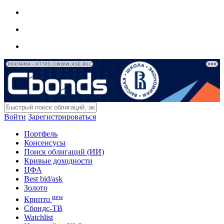
РЕКЛАМА • HTTPS://WWW.HSE.RU/
Войти
Зарегистрироваться
Портфель
Консенсусы
Поиск облигаций (ИИ)
Кривые доходности
ЦФА
Best bid/ask
Золото
new
Крипто
Сбондс-ТВ
Watchlist