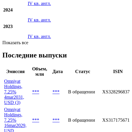
IV кв. англ.
2024
IV кв. англ.
2023
IV кв. англ.
Показать все
Последние выпуски
Объем,
Эмиссия
Дата
Статус
ISIN
млн
Omniyat
Holdings,
7.25%
***
***
В обращении
XS3282968372
4mar2031,
USD (3)
Omniyat
Holdings,
7.25%
***
***
В обращении
XS3171756714
16mar2029,
USD