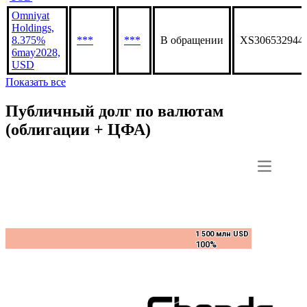
Omniyat
Holdings,
8.375%
***
***
В обращении
XS306532944
6may2028,
USD
Показать все
Публичный долг по валютам
(облигации + ЦФА)
1 500 млн USD
1 500 млн USD
100%
100%