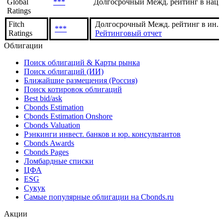
Global
***
Долгосрочный Межд. рейтинг в нац.
Ratings
Fitch
Долгосрочный Межд. рейтинг в ин. в
***
Ratings
Рейтинговый отчет
Облигации
Поиск облигаций & Карты рынка
Поиск облигаций (ИИ)
Ближайшие размещения (Россия)
Поиск котировок облигаций
Best bid/ask
Cbonds Estimation
Cbonds Estimation Onshore
Cbonds Valuation
Рэнкинги инвест. банков и юр. консультантов
Cbonds Awards
Cbonds Pages
Ломбардные списки
ЦФА
ESG
Сукук
Самые популярные облигации на Cbonds.ru
Акции