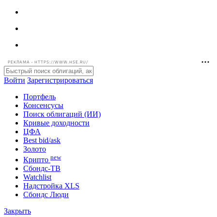
РЕКЛАМА • HTTPS://WWW.HSE.RU/
Войти
Зарегистрироваться
Портфель
Консенсусы
Поиск облигаций (ИИ)
Кривые доходности
ЦФА
Best bid/ask
Золото
new
Крипто
Сбондс-ТВ
Watchlist
Надстройка XLS
Сбондс Люди
Закрыть