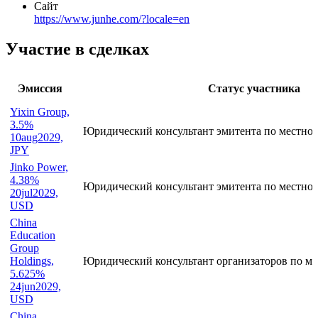
Сайт
https://www.junhe.com/?locale=en
Участие в сделках
Эмиссия
Статус участника
Yixin Group,
3.5%
Юридический консультант эмитента по местно
10aug2029,
JPY
Jinko Power,
4.38%
Юридический консультант эмитента по местно
20jul2029,
USD
China
Education
Group
Holdings,
Юридический консультант организаторов по ме
5.625%
24jun2029,
USD
China