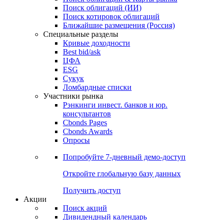
Поиск облигаций (ИИ)
Поиск котировок облигаций
Ближайшие размещения (Россия)
Специальные разделы
Кривые доходности
Best bid/ask
ЦФА
ESG
Сукук
Ломбардные списки
Участники рынка
Рэнкинги инвест. банков и юр.
консультантов
Cbonds Pages
Cbonds Awards
Опросы
Попробуйте
7-дневный
демо-доступ
Откройте глобальную базу данных
Получить доступ
Акции
Поиск акций
Дивидендный календарь