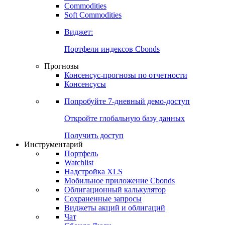
Commodities
Soft Commodities
Виджет:
Портфели индексов Cbonds
Прогнозы
Консенсус-прогнозы по отчетности
Консенсусы
Попробуйте
7-дневный
демо-доступ
Откройте глобальную базу данных
Получить доступ
Инструментарий
Портфель
Watchlist
Надстройка XLS
Мобильное приложение Cbonds
Облигационный калькулятор
Сохраненные запросы
Виджеты акций и облигаций
Чат