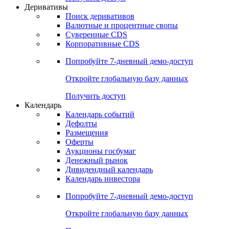
Деривативы
Поиск деривативов
Валютные и процентные свопы
Суверенные CDS
Корпоративные CDS
Попробуйте
7-дневный
демо-доступ
Откройте глобальную базу данных
Получить доступ
Календарь
Календарь событий
Дефолты
Размещения
Оферты
Аукционы госбумаг
Денежный рынок
Дивидендный календарь
Календарь инвестора
Попробуйте
7-дневный
демо-доступ
Откройте глобальную базу данных