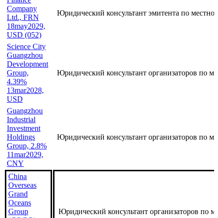
Company
Юридический консультант эмитента по местно
Ltd., FRN
18may2029,
USD (052)
Science City
Guangzhou
Development
Group,
Юридический консультант организаторов по м
4.39%
13mar2028,
USD
Guangzhou
Industrial
Investment
Holdings
Юридический консультант организаторов по ме
Group, 2.8%
11mar2029,
CNY
China
Overseas
Grand
Oceans
Group
Юридический консультант организаторов по м