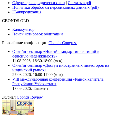
Оферта для юридических лиц
|
Скачать в pdf
Политика обработки персональных данных (pdf)
IT-аккредитация
CBONDS OLD
Калькулятор
Поиск котировок облигаций
Ближайшие конференции
Cbonds Congress
Онлайн-семинар «Новый стандарт инвестиций в
офисную недвижимость»
11.08.2026, 16:30-18:00 (мск)
Онлайн-семинар «Доступ иностранных инвесторов на
индийский рынок»
27.08.2026, 16:00-17:00 (мск)
VIII международная конференция «Рынок капитала
Республики Узбекистан»
17.09.2026, Ташкент
Журнал
Cbonds Review