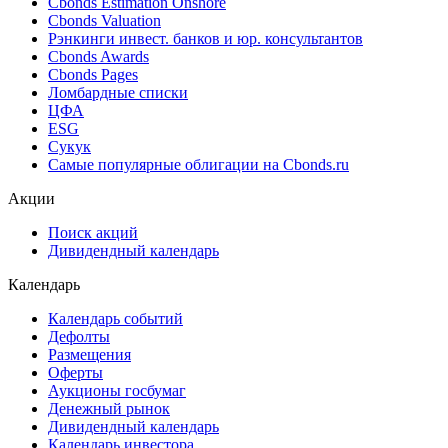
Cbonds Estimation Onshore
Cbonds Valuation
Рэнкинги инвест. банков и юр. консультантов
Cbonds Awards
Cbonds Pages
Ломбардные списки
ЦФА
ESG
Сукук
Самые популярные облигации на Cbonds.ru
Акции
Поиск акций
Дивидендный календарь
Календарь
Календарь событий
Дефолты
Размещения
Оферты
Аукционы госбумаг
Денежный рынок
Дивидендный календарь
Календарь инвестора