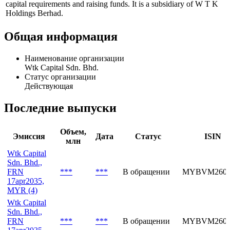
capital requirements and raising funds. It is a subsidiary of W T K
Holdings Berhad.
Общая информация
Наименование организации
Wtk Capital Sdn. Bhd.
Статус организации
Действующая
Последние выпуски
Объем,
Эмиссия
Дата
Статус
ISIN
млн
Wtk Capital
Sdn. Bhd.,
FRN
***
***
В обращении
MYBVM2601
17apr2035,
MYR (4)
Wtk Capital
Sdn. Bhd.,
FRN
***
***
В обращении
MYBVM2601