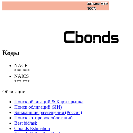
409 млн MYR
409 млн MYR
100%
100%
Коды
NACE
*** ***
NAICS
*** ***
Облигации
Поиск облигаций & Карты рынка
Поиск облигаций (ИИ)
Ближайшие размещения (Россия)
Поиск котировок облигаций
Best bid/ask
Cbonds Estimation