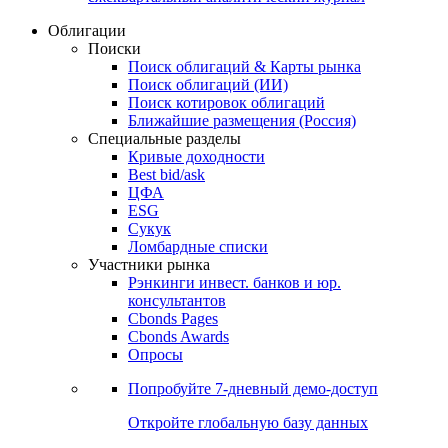
Облигации
Поиски
Поиск облигаций & Карты рынка
Поиск облигаций (ИИ)
Поиск котировок облигаций
Ближайшие размещения (Россия)
Специальные разделы
Кривые доходности
Best bid/ask
ЦФА
ESG
Сукук
Ломбардные списки
Участники рынка
Рэнкинги инвест. банков и юр.
консультантов
Cbonds Pages
Cbonds Awards
Опросы
Попробуйте
7-дневный
демо-доступ
Откройте глобальную базу данных