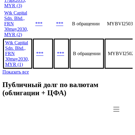
17apr2035,
MYR (3)
Wtk Capital
Sdn. Bhd.,
FRN
***
***
В обращении
MYBVI25033
30may2030,
MYR (2)
Wtk Capital
Sdn. Bhd.,
FRN
***
***
В обращении
MYBVI2502
30may2030,
MYR (1)
Показать все
Публичный долг по валютам
(облигации + ЦФА)