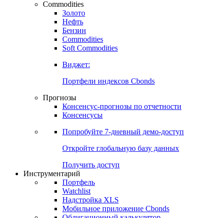
Commodities
Золото
Нефть
Бензин
Commodities
Soft Commodities
Виджет:
Портфели индексов Cbonds
Прогнозы
Консенсус-прогнозы по отчетности
Консенсусы
Попробуйте
7-дневный
демо-доступ
Откройте глобальную базу данных
Получить доступ
Инструментарий
Портфель
Watchlist
Надстройка XLS
Мобильное приложение Cbonds
Облигационный калькулятор