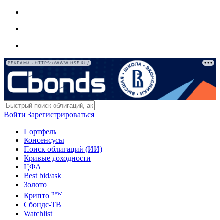
РЕКЛАМА • HTTPS://WWW.HSE.RU/
Войти
Зарегистрироваться
Портфель
Консенсусы
Поиск облигаций (ИИ)
Кривые доходности
ЦФА
Best bid/ask
Золото
new
Крипто
Сбондс-ТВ
Watchlist