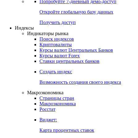
Попробуйте
7-дневный
демо-доступ
Откройте глобальную базу данных
Получить доступ
Индексы
Индикаторы рынка
Поиск индексов
Криптовалюты
Курсы валют Центральных Банков
Курсы валют Forex
Ставки центральных банков
Создать индекс
Возможность создания своего индекса
Макроэкономика
Страницы стран
Макроэкономика
Росстат
Виджет:
Карта процентных ставок