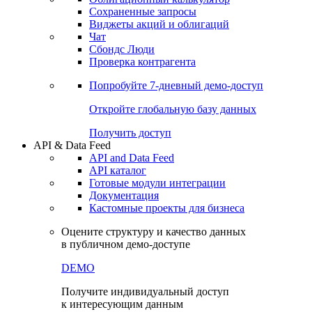
Сохраненные запросы
Виджеты акций и облигаций
Чат
Сбондс Люди
Проверка контрагента
Попробуйте
7-дневный
демо-доступ
Откройте глобальную базу данных
Получить доступ
API & Data Feed
API and Data Feed
API каталог
Готовые модули интеграции
Документация
Кастомные проекты для бизнеса
Оцените структуру и качество данных
в публичном демо-доступе
DEMO
Получите индивидуальный доступ
к интересующим данным