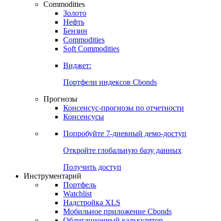
Commodities
Золото
Нефть
Бензин
Commodities
Soft Commodities
Виджет:
Портфели индексов Cbonds
Прогнозы
Консенсус-прогнозы по отчетности
Консенсусы
Попробуйте
7-дневный
демо-доступ
Откройте глобальную базу данных
Получить доступ
Инструментарий
Портфель
Watchlist
Надстройка XLS
Мобильное приложение Cbonds
Облигационный калькулятор