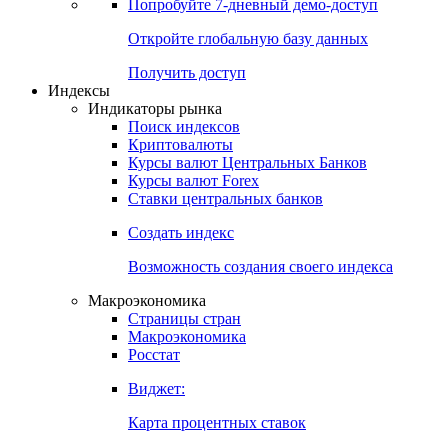
Попробуйте
7-дневный
демо-доступ
Откройте глобальную базу данных
Получить доступ
Индексы
Индикаторы рынка
Поиск индексов
Криптовалюты
Курсы валют Центральных Банков
Курсы валют Forex
Ставки центральных банков
Создать индекс
Возможность создания своего индекса
Макроэкономика
Страницы стран
Макроэкономика
Росстат
Виджет:
Карта процентных ставок