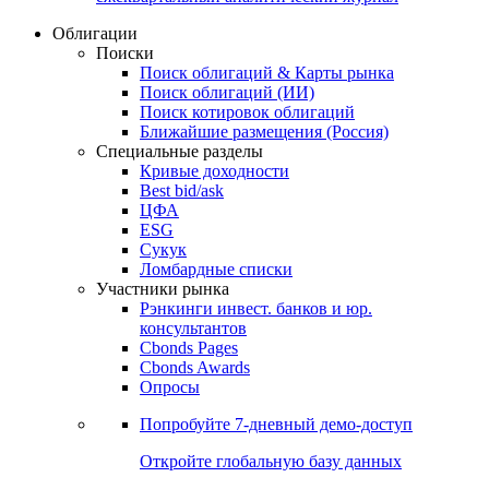
Облигации
Поиски
Поиск облигаций & Карты рынка
Поиск облигаций (ИИ)
Поиск котировок облигаций
Ближайшие размещения (Россия)
Специальные разделы
Кривые доходности
Best bid/ask
ЦФА
ESG
Сукук
Ломбардные списки
Участники рынка
Рэнкинги инвест. банков и юр.
консультантов
Cbonds Pages
Cbonds Awards
Опросы
Попробуйте
7-дневный
демо-доступ
Откройте глобальную базу данных