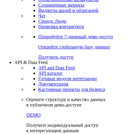
Сохраненные запросы
Виджеты акций и облигаций
Чат
Сбондс Люди
Проверка контрагента
Попробуйте
7-дневный
демо-доступ
Откройте глобальную базу данных
Получить доступ
API & Data Feed
API and Data Feed
API каталог
Готовые модули интеграции
Документация
Кастомные проекты для бизнеса
Оцените структуру и качество данных
в публичном демо-доступе
DEMO
Получите индивидуальный доступ
к интересующим данным