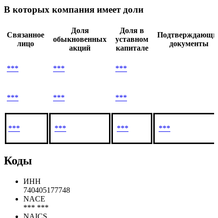
В которых компания имеет доли
Доля
Доля в
Связанное
Подтверждающи
обыкновенных
уставном
лицо
документы
акций
капитале
***
***
***
***
***
***
***
***
***
***
Коды
ИНН
740405177748
NACE
*** ***
NAICS