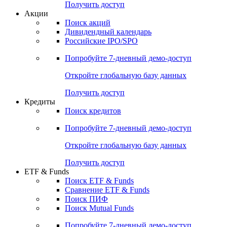
Получить доступ
Акции
Поиск акций
Дивидендный календарь
Российские IPO/SPO
Попробуйте
7-дневный
демо-доступ
Откройте глобальную базу данных
Получить доступ
Кредиты
Поиск кредитов
Попробуйте
7-дневный
демо-доступ
Откройте глобальную базу данных
Получить доступ
ETF & Funds
Поиск ETF & Funds
Сравнение ETF & Funds
Поиск ПИФ
Поиск Mutual Funds
Попробуйте
7-дневный
демо-доступ