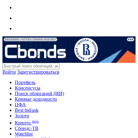
РЕКЛАМА • HTTPS://WWW.HSE.RU/
Войти
Зарегистрироваться
Портфель
Консенсусы
Поиск облигаций (ИИ)
Кривые доходности
ЦФА
Best bid/ask
Золото
new
Крипто
Сбондс-ТВ
Watchlist