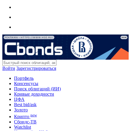
РЕКЛАМА • HTTPS://WWW.HSE.RU/
Войти
Зарегистрироваться
Портфель
Консенсусы
Поиск облигаций (ИИ)
Кривые доходности
ЦФА
Best bid/ask
Золото
new
Крипто
Сбондс-ТВ
Watchlist