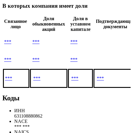
В которых компания имеет доли
Доля
Доля в
Связанное
Подтверждающи
обыкновенных
уставном
лицо
документы
акций
капитале
***
***
***
***
***
***
***
***
***
***
Коды
ИНН
631108880862
NACE
*** ***
NAICS