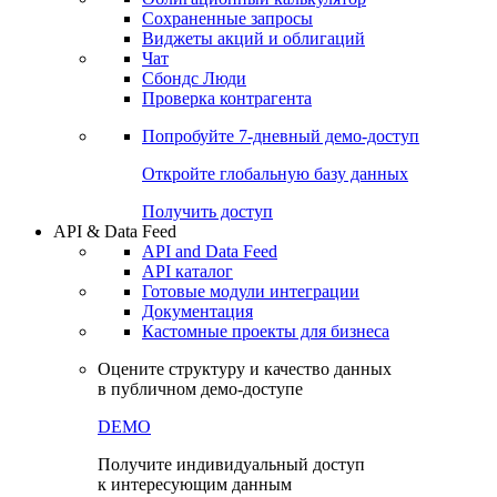
Сохраненные запросы
Виджеты акций и облигаций
Чат
Сбондс Люди
Проверка контрагента
Попробуйте
7-дневный
демо-доступ
Откройте глобальную базу данных
Получить доступ
API & Data Feed
API and Data Feed
API каталог
Готовые модули интеграции
Документация
Кастомные проекты для бизнеса
Оцените структуру и качество данных
в публичном демо-доступе
DEMO
Получите индивидуальный доступ
к интересующим данным