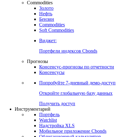
Commodities
Золото
Нефть
Бензин
Commodities
Soft Commodities
Виджет:
Портфели индексов Cbonds
Прогнозы
Консенсус-прогнозы по отчетности
Консенсусы
Попробуйте
7-дневный
демо-доступ
Откройте глобальную базу данных
Получить доступ
Инструментарий
Портфель
Watchlist
Надстройка XLS
Мобильное приложение Cbonds
Облигационный калькулятор