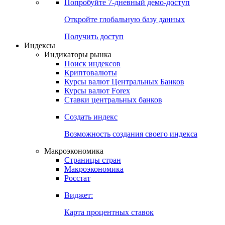
Попробуйте
7-дневный
демо-доступ
Откройте глобальную базу данных
Получить доступ
Индексы
Индикаторы рынка
Поиск индексов
Криптовалюты
Курсы валют Центральных Банков
Курсы валют Forex
Ставки центральных банков
Создать индекс
Возможность создания своего индекса
Макроэкономика
Страницы стран
Макроэкономика
Росстат
Виджет:
Карта процентных ставок