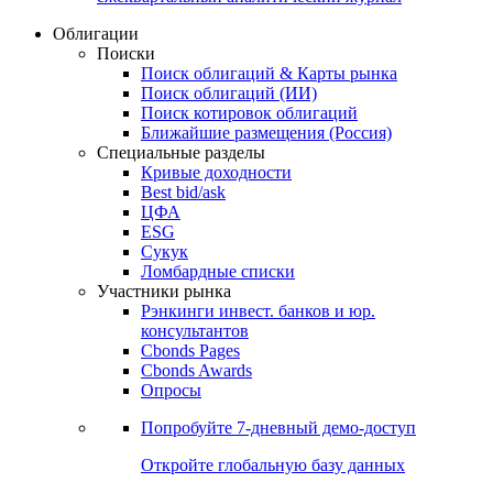
Облигации
Поиски
Поиск облигаций & Карты рынка
Поиск облигаций (ИИ)
Поиск котировок облигаций
Ближайшие размещения (Россия)
Специальные разделы
Кривые доходности
Best bid/ask
ЦФА
ESG
Сукук
Ломбардные списки
Участники рынка
Рэнкинги инвест. банков и юр.
консультантов
Cbonds Pages
Cbonds Awards
Опросы
Попробуйте
7-дневный
демо-доступ
Откройте глобальную базу данных