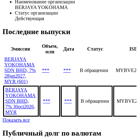
Наименование организации
BERJAYA YOKOHAMA
Статус организации
Действующая
Последние выпуски
Объем,
Эмиссия
Дата
Статус
ISI
млн
BERJAYA
YOKOHAMA
SDN BHD, 7%
***
***
В обращении
MYBVE26
28jan2027,
MYR (601)
BERJAYA
YOKOHAMA
SDN BHD,
***
***
В обращении
MYBVE25
7% 30oct2026,
MYR
Показать все
Публичный долг по валютам