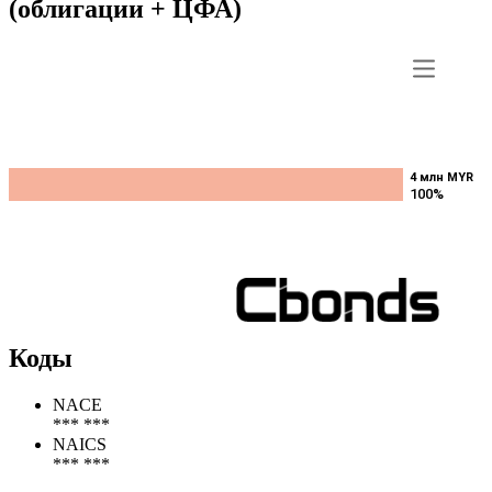
(облигации + ЦФА)
4 млн MYR
4 млн MYR
100%
100%
Коды
NACE
*** ***
NAICS
*** ***