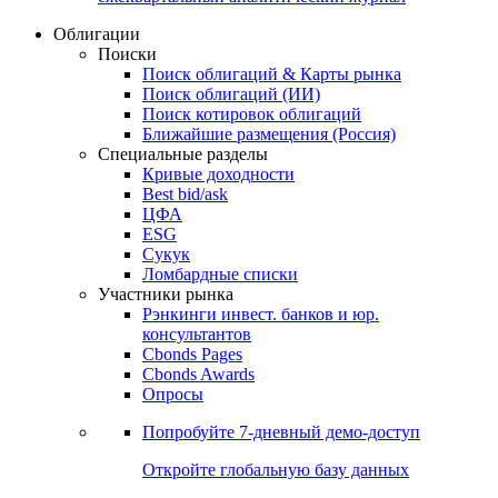
Облигации
Поиски
Поиск облигаций & Карты рынка
Поиск облигаций (ИИ)
Поиск котировок облигаций
Ближайшие размещения (Россия)
Специальные разделы
Кривые доходности
Best bid/ask
ЦФА
ESG
Сукук
Ломбардные списки
Участники рынка
Рэнкинги инвест. банков и юр.
консультантов
Cbonds Pages
Cbonds Awards
Опросы
Попробуйте
7-дневный
демо-доступ
Откройте глобальную базу данных