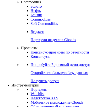
Commodities
Золото
Нефть
Бензин
Commodities
Soft Commodities
Виджет:
Портфели индексов Cbonds
Прогнозы
Консенсус-прогнозы по отчетности
Консенсусы
Попробуйте
7-дневный
демо-доступ
Откройте глобальную базу данных
Получить доступ
Инструментарий
Портфель
Watchlist
Надстройка XLS
Мобильное приложение Cbonds
Облигационный калькулятор