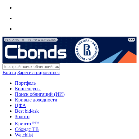
РЕКЛАМА • HTTPS://WWW.HSE.RU/
Войти
Зарегистрироваться
Портфель
Консенсусы
Поиск облигаций (ИИ)
Кривые доходности
ЦФА
Best bid/ask
Золото
new
Крипто
Сбондс-ТВ
Watchlist