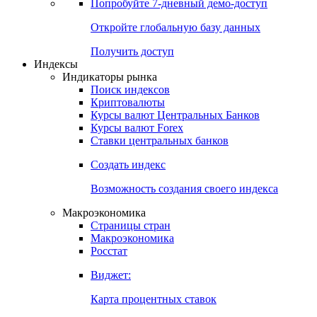
Попробуйте
7-дневный
демо-доступ
Откройте глобальную базу данных
Получить доступ
Индексы
Индикаторы рынка
Поиск индексов
Криптовалюты
Курсы валют Центральных Банков
Курсы валют Forex
Ставки центральных банков
Создать индекс
Возможность создания своего индекса
Макроэкономика
Страницы стран
Макроэкономика
Росстат
Виджет:
Карта процентных ставок