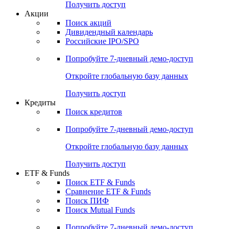
Получить доступ
Акции
Поиск акций
Дивидендный календарь
Российские IPO/SPO
Попробуйте
7-дневный
демо-доступ
Откройте глобальную базу данных
Получить доступ
Кредиты
Поиск кредитов
Попробуйте
7-дневный
демо-доступ
Откройте глобальную базу данных
Получить доступ
ETF & Funds
Поиск ETF & Funds
Сравнение ETF & Funds
Поиск ПИФ
Поиск Mutual Funds
Попробуйте
7-дневный
демо-доступ