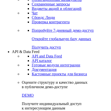
Сохраненные запросы
Виджеты акций и облигаций
Чат
Сбондс Люди
Проверка контрагента
Попробуйте
7-дневный
демо-доступ
Откройте глобальную базу данных
Получить доступ
API & Data Feed
API and Data Feed
API каталог
Готовые модули интеграции
Документация
Кастомные проекты для бизнеса
Оцените структуру и качество данных
в публичном демо-доступе
DEMO
Получите индивидуальный доступ
к интересующим данным