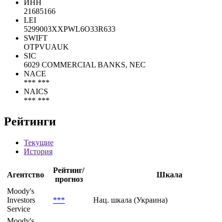
Коды
ИНН
21685166
LEI
5299003XXPWL6O33R633
SWIFT
OTPVUAUK
SIC
6029 COMMERCIAL BANKS, NEC
NACE
*** ***
NAICS
*** ***
Рейтинги
Текущие
История
Рейтинг/
Агентство
Шкала
прогноз