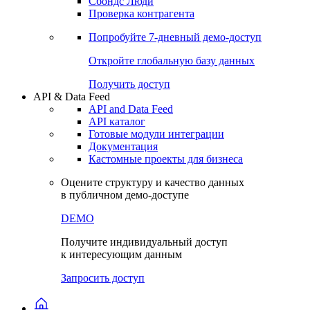
Сохраненные запросы
Виджеты акций и облигаций
Чат
Сбондс Люди
Проверка контрагента
Попробуйте
7-дневный
демо-доступ
Откройте глобальную базу данных
Получить доступ
API & Data Feed
API and Data Feed
API каталог
Готовые модули интеграции
Документация
Кастомные проекты для бизнеса
Оцените структуру и качество данных
в публичном демо-доступе
DEMO
Получите индивидуальный доступ
к интересующим данным