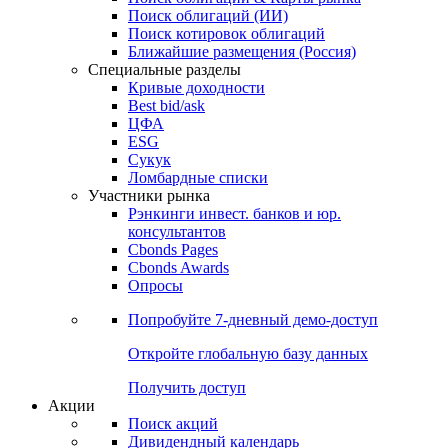
Облигации
Поиски
Поиск облигаций & Карты рынка
Поиск облигаций (ИИ)
Поиск котировок облигаций
Ближайшие размещения (Россия)
Специальные разделы
Кривые доходности
Best bid/ask
ЦФА
ESG
Сукук
Ломбардные списки
Участники рынка
Рэнкинги инвест. банков и юр.
консультантов
Cbonds Pages
Cbonds Awards
Опросы
Попробуйте
7-дневный
демо-доступ
Откройте глобальную базу данных