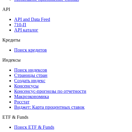
Надстройка Excel
Watchlist
Виджеты акций и облигаций
Мобильное приложение Cbonds
API
API and Data Feed
710-П
API каталог
Кредиты
Поиск кредитов
Индексы
Поиск индексов
Страницы стран
Создать индекс
Консенсусы
Консенсус-прогнозы по отчетности
Макроэкономика
Росстат
Виджет: Карта процентных ставок