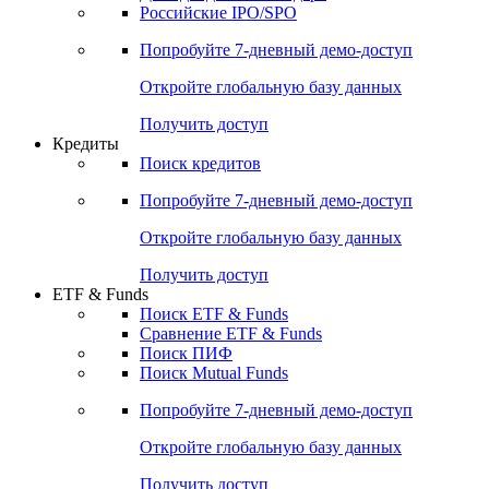
Получить доступ
Акции
Поиск акций
Дивидендный календарь
Российские IPO/SPO
Попробуйте
7-дневный
демо-доступ
Откройте глобальную базу данных
Получить доступ
Кредиты
Поиск кредитов
Попробуйте
7-дневный
демо-доступ
Откройте глобальную базу данных
Получить доступ
ETF & Funds
Поиск ETF & Funds
Сравнение ETF & Funds
Поиск ПИФ
Поиск Mutual Funds
Попробуйте
7-дневный
демо-доступ