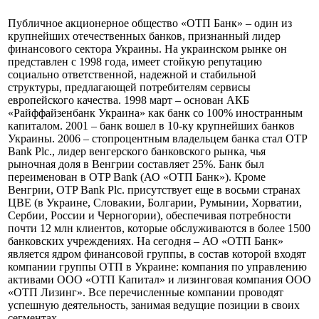
Профиль
Публичное акционерное общество «ОТП Банк» – один из
крупнейших отечественных банков, признанный лидер
финансового сектора Украины. На украинском рынке он
представлен с 1998 года, имеет стойкую репутацию
социально ответственной, надежной и стабильной
структуры, предлагающей потребителям сервисы
европейского качества. 1998 март – основан АКБ
«Райффайзенбанк Украина» как банк со 100% иностранным
капиталом. 2001 – банк вошел в 10-ку крупнейших банков
Украины. 2006 – стопроцентным владельцем банка стал OTP
Bank Plc., лидер венгерского банковского рынка, чья
рыночная доля в Венгрии составляет 25%. Банк был
переименован в OTP Bank (АО «ОТП Банк»). Кроме
Венгрии, OTP Bank Plc. присутствует еще в восьми странах
ЦВЕ (в Украине, Словакии, Болгарии, Румынии, Хорватии,
Сербии, России и Черногории), обеспечивая потребности
почти 12 млн клиентов, которые обслуживаются в более 1500
банковских учреждениях. На сегодня – АО «ОТП Банк»
является ядром финансовой группы, в состав которой входят
компании группы ОТП в Украине: компания по управлению