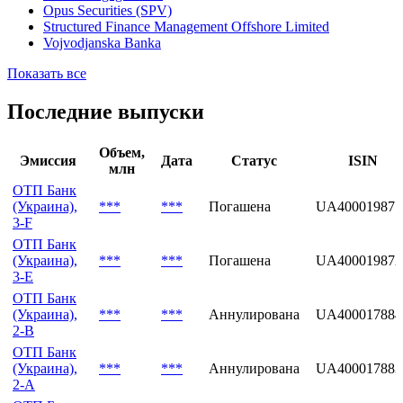
Groupama Holding S.A.
OTP Bank
OTP Banka Croatia
OTP Mortgage Bank
Opus Securities (SPV)
Structured Finance Management Offshore Limited
Vojvodjanska Banka
Показать все
Последние выпуски
Объем,
Эмиссия
Дата
Статус
ISIN
млн
ОТП Банк
(Украина),
***
***
Погашена
UA400019871
3-F
ОТП Банк
(Украина),
***
***
Погашена
UA400019872
3-E
ОТП Банк
(Украина),
***
***
Аннулирована
UA400017884
2-B