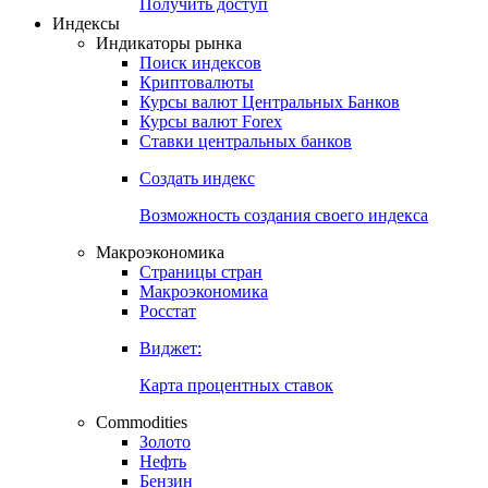
Попробуйте
7-дневный
демо-доступ
Откройте глобальную базу данных
Получить доступ
Индексы
Индикаторы рынка
Поиск индексов
Криптовалюты
Курсы валют Центральных Банков
Курсы валют Forex
Ставки центральных банков
Создать индекс
Возможность создания своего индекса
Макроэкономика
Страницы стран
Макроэкономика
Росстат
Виджет:
Карта процентных ставок