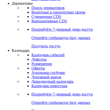
Откройте глобальную базу данных
Получить доступ
Деривативы
Поиск деривативов
Валютные и процентные свопы
Суверенные CDS
Корпоративные CDS
Попробуйте
7-дневный
демо-доступ
Откройте глобальную базу данных
Получить доступ
Календарь
Календарь событий
Дефолты
Размещения
Оферты
Аукционы госбумаг
Денежный рынок
Дивидендный календарь
Календарь инвестора