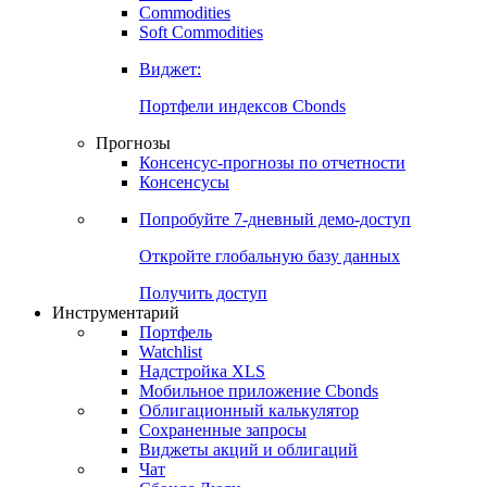
Commodities
Золото
Нефть
Бензин
Commodities
Soft Commodities
Виджет:
Портфели индексов Cbonds
Прогнозы
Консенсус-прогнозы по отчетности
Консенсусы
Попробуйте
7-дневный
демо-доступ
Откройте глобальную базу данных
Получить доступ
Инструментарий
Портфель
Watchlist
Надстройка XLS
Мобильное приложение Cbonds
Облигационный калькулятор