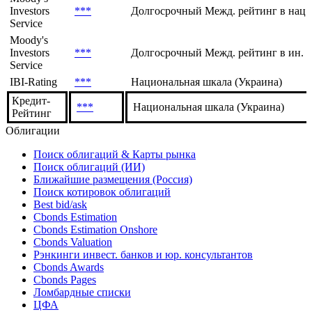
Moody's
Investors
***
Нац. шкала (Украина)
Service
Moody's
Investors
***
Долгосрочный Межд. рейтинг в нац.
Service
Moody's
Investors
***
Долгосрочный Межд. рейтинг в ин. 
Service
IBI-Rating
***
Национальная шкала (Украина)
Кредит-
***
Национальная шкала (Украина)
Рейтинг
Облигации
Поиск облигаций & Карты рынка
Поиск облигаций (ИИ)
Ближайшие размещения (Россия)
Поиск котировок облигаций
Best bid/ask
Cbonds Estimation
Cbonds Estimation Onshore
Cbonds Valuation
Рэнкинги инвест. банков и юр. консультантов