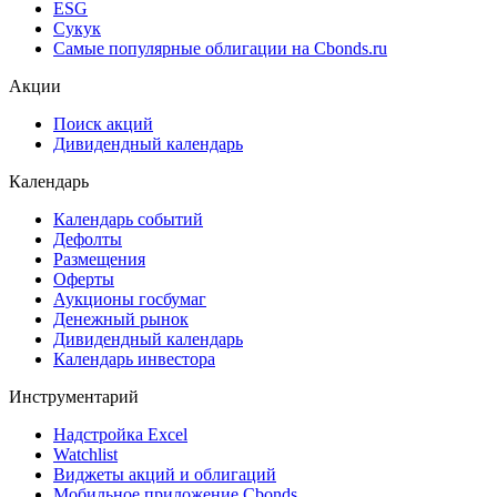
Cbonds Awards
Cbonds Pages
Ломбардные списки
ЦФА
ESG
Сукук
Самые популярные облигации на Cbonds.ru
Акции
Поиск акций
Дивидендный календарь
Календарь
Календарь событий
Дефолты
Размещения
Оферты
Аукционы госбумаг
Денежный рынок
Дивидендный календарь
Календарь инвестора
Инструментарий