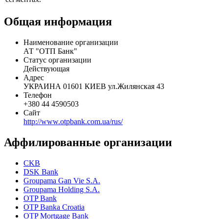
активами ООО «ОТП Капитал» и лизинговая компания ООО
«ОТП Лизинг». Все перечисленные компании проводят
успешную деятельность, занимая ведущие позиции в своих
сегментах.
Общая информация
Наименование организации
АТ "ОТП Банк"
Статус организации
Действующая
Адрес
УКРАИНА 01601 КИЕВ ул.Жилянская 43
Телефон
+380 44 4590503
Сайт
http://www.otpbank.com.ua/rus/
Аффилированные организации
CKB
DSK Bank
Groupama Gan Vie S.A.