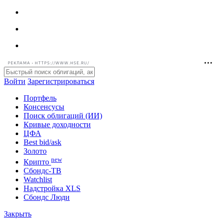
РЕКЛАМА • HTTPS://WWW.HSE.RU/
Войти
Зарегистрироваться
Портфель
Консенсусы
Поиск облигаций (ИИ)
Кривые доходности
ЦФА
Best bid/ask
Золото
new
Крипто
Сбондс-ТВ
Watchlist