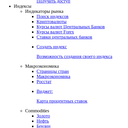
Попробуйте
7-дневный
демо-доступ
Откройте глобальную базу данных
Получить доступ
Индексы
Индикаторы рынка
Поиск индексов
Криптовалюты
Курсы валют Центральных Банков
Курсы валют Forex
Ставки центральных банков
Создать индекс
Возможность создания своего индекса
Макроэкономика
Страницы стран
Макроэкономика
Росстат
Виджет:
Карта процентных ставок