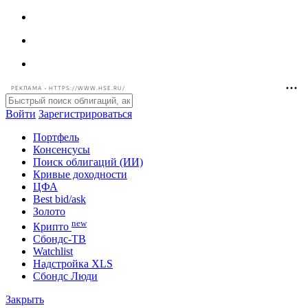
РЕКЛАМА • HTTPS://WWW.HSE.RU/
Войти
Зарегистрироваться
Портфель
Консенсусы
Поиск облигаций (ИИ)
Кривые доходности
ЦФА
Best bid/ask
Золото
new
Крипто
Сбондс-ТВ
Watchlist