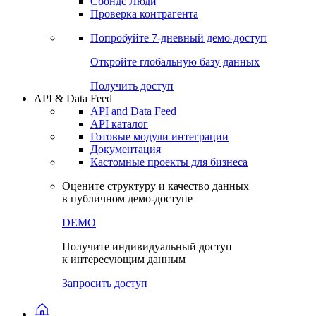
Сохраненные запросы
Виджеты акций и облигаций
Чат
Сбондс Люди
Проверка контрагента
Попробуйте
7-дневный
демо-доступ
Откройте глобальную базу данных
Получить доступ
API & Data Feed
API and Data Feed
API каталог
Готовые модули интеграции
Документация
Кастомные проекты для бизнеса
Оцените структуру и качество данных
в публичном демо-доступе
DEMO
Получите индивидуальный доступ
к интересующим данным