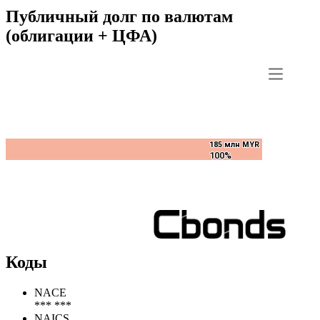
29sep2028,
MYR (3)
Показать все
Публичный долг по валютам
(облигации + ЦФА)
185 млн MYR
185 млн MYR
100%
100%
Коды