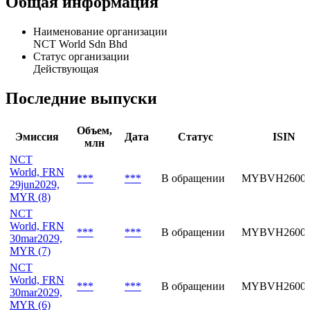
develops industrial projects including NCT Smart Industrial Park
and NCT InnoSphere.
Общая информация
Наименование организации
NCT World Sdn Bhd
Статус организации
Действующая
Последние выпуски
Объем,
Эмиссия
Дата
Статус
ISIN
млн
NCT
World, FRN
***
***
В обращении
MYBVH26007
29jun2029,
MYR (8)
NCT
World, FRN
***
***
В обращении
MYBVH26007
30mar2029,
MYR (7)