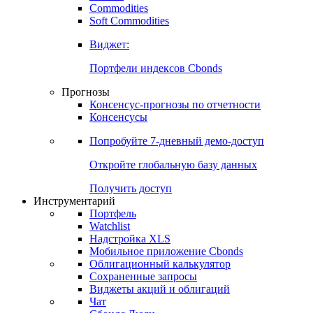
Commodities
Золото
Нефть
Бензин
Commodities
Soft Commodities
Виджет:
Портфели индексов Cbonds
Прогнозы
Консенсус-прогнозы по отчетности
Консенсусы
Попробуйте
7-дневный
демо-доступ
Откройте глобальную базу данных
Получить доступ
Инструментарий
Портфель
Watchlist
Надстройка XLS
Мобильное приложение Cbonds
Облигационный калькулятор