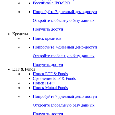
Получить доступ
Акции
Поиск акций
Дивидендный календарь
Российские IPO/SPO
Попробуйте
7-дневный
демо-доступ
Откройте глобальную базу данных
Получить доступ
Кредиты
Поиск кредитов
Попробуйте
7-дневный
демо-доступ
Откройте глобальную базу данных
Получить доступ
ETF & Funds
Поиск ETF & Funds
Сравнение ETF & Funds
Поиск ПИФ
Поиск Mutual Funds
Попробуйте
7-дневный
демо-доступ