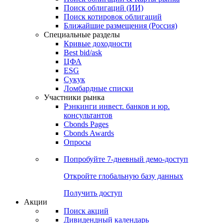
Облигации
Поиски
Поиск облигаций & Карты рынка
Поиск облигаций (ИИ)
Поиск котировок облигаций
Ближайшие размещения (Россия)
Специальные разделы
Кривые доходности
Best bid/ask
ЦФА
ESG
Сукук
Ломбардные списки
Участники рынка
Рэнкинги инвест. банков и юр.
консультантов
Cbonds Pages
Cbonds Awards
Опросы
Попробуйте
7-дневный
демо-доступ
Откройте глобальную базу данных