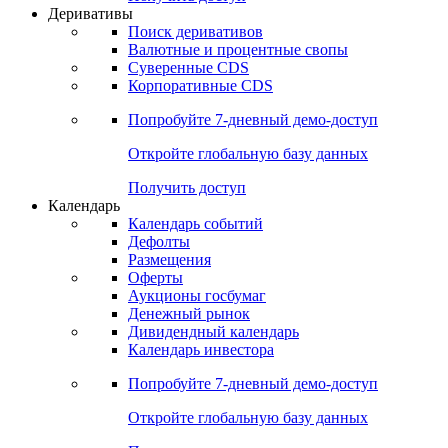
Откройте глобальную базу данных
Получить доступ
Деривативы
Поиск деривативов
Валютные и процентные свопы
Суверенные CDS
Корпоративные CDS
Попробуйте
7-дневный
демо-доступ
Откройте глобальную базу данных
Получить доступ
Календарь
Календарь событий
Дефолты
Размещения
Оферты
Аукционы госбумаг
Денежный рынок
Дивидендный календарь
Календарь инвестора