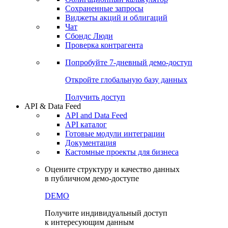
Сохраненные запросы
Виджеты акций и облигаций
Чат
Сбондс Люди
Проверка контрагента
Попробуйте
7-дневный
демо-доступ
Откройте глобальную базу данных
Получить доступ
API & Data Feed
API and Data Feed
API каталог
Готовые модули интеграции
Документация
Кастомные проекты для бизнеса
Оцените структуру и качество данных
в публичном демо-доступе
DEMO
Получите индивидуальный доступ
к интересующим данным