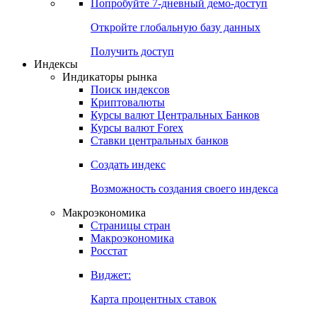
Попробуйте
7-дневный
демо-доступ
Откройте глобальную базу данных
Получить доступ
Индексы
Индикаторы рынка
Поиск индексов
Криптовалюты
Курсы валют Центральных Банков
Курсы валют Forex
Ставки центральных банков
Создать индекс
Возможность создания своего индекса
Макроэкономика
Страницы стран
Макроэкономика
Росстат
Виджет:
Карта процентных ставок