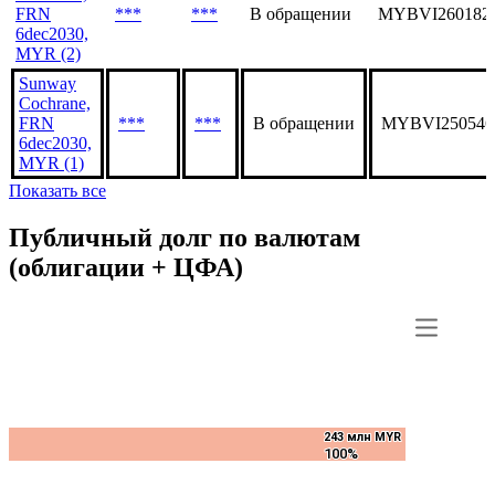
FRN
***
***
В обращении
MYBVI260182
6dec2030,
MYR (2)
Sunway
Cochrane,
FRN
***
***
В обращении
MYBVI250546
6dec2030,
MYR (1)
Показать все
Публичный долг по валютам
(облигации + ЦФА)
243 млн MYR
243 млн MYR
100%
100%