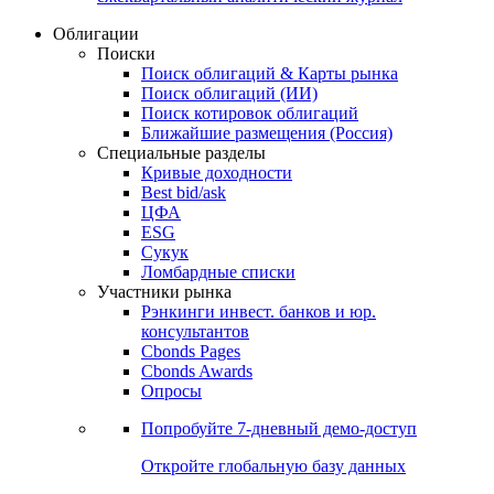
Облигации
Поиски
Поиск облигаций & Карты рынка
Поиск облигаций (ИИ)
Поиск котировок облигаций
Ближайшие размещения (Россия)
Специальные разделы
Кривые доходности
Best bid/ask
ЦФА
ESG
Сукук
Ломбардные списки
Участники рынка
Рэнкинги инвест. банков и юр.
консультантов
Cbonds Pages
Cbonds Awards
Опросы
Попробуйте
7-дневный
демо-доступ
Откройте глобальную базу данных