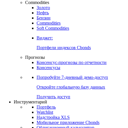
Commodities
Золото
Нефть
Бензин
Commodities
Soft Commodities
Виджет:
Портфели индексов Cbonds
Прогнозы
Консенсус-прогнозы по отчетности
Консенсусы
Попробуйте
7-дневный
демо-доступ
Откройте глобальную базу данных
Получить доступ
Инструментарий
Портфель
Watchlist
Надстройка XLS
Мобильное приложение Cbonds
Облигационный калькулятор