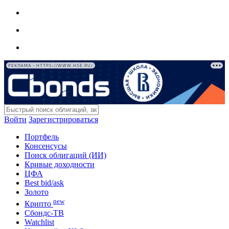
РЕКЛАМА • HTTPS://WWW.HSE.RU/
Войти
Зарегистрироваться
Портфель
Консенсусы
Поиск облигаций (ИИ)
Кривые доходности
ЦФА
Best bid/ask
Золото
new
Крипто
Сбондс-ТВ
Watchlist