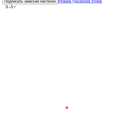
Cbonds Estimation
Тренд не выбран
Без выбросов
Режим удаления точек