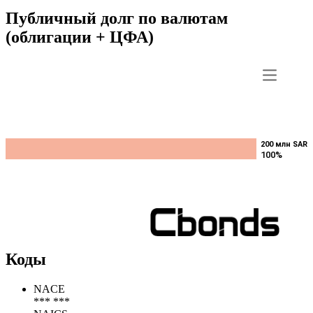
16mar2029,
SAR
Показать все
Публичный долг по валютам
(облигации + ЦФА)
200 млн SAR
200 млн SAR
100%
100%
Коды