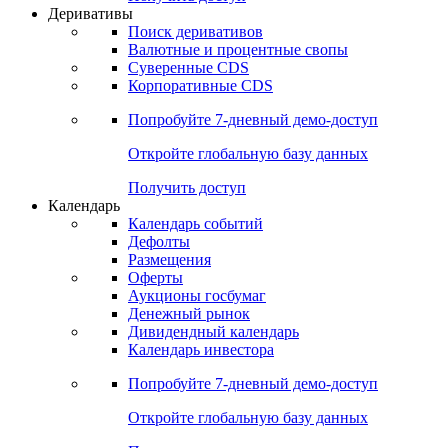
Откройте глобальную базу данных
Получить доступ
Деривативы
Поиск деривативов
Валютные и процентные свопы
Суверенные CDS
Корпоративные CDS
Попробуйте
7-дневный
демо-доступ
Откройте глобальную базу данных
Получить доступ
Календарь
Календарь событий
Дефолты
Размещения
Оферты
Аукционы госбумаг
Денежный рынок
Дивидендный календарь
Календарь инвестора