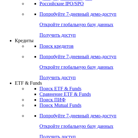
Получить доступ
Акции
Поиск акций
Дивидендный календарь
Российские IPO/SPO
Попробуйте
7-дневный
демо-доступ
Откройте глобальную базу данных
Получить доступ
Кредиты
Поиск кредитов
Попробуйте
7-дневный
демо-доступ
Откройте глобальную базу данных
Получить доступ
ETF & Funds
Поиск ETF & Funds
Сравнение ETF & Funds
Поиск ПИФ
Поиск Mutual Funds
Попробуйте
7-дневный
демо-доступ