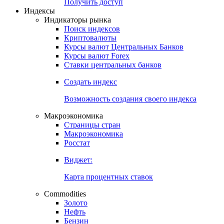
Попробуйте
7-дневный
демо-доступ
Откройте глобальную базу данных
Получить доступ
Индексы
Индикаторы рынка
Поиск индексов
Криптовалюты
Курсы валют Центральных Банков
Курсы валют Forex
Ставки центральных банков
Создать индекс
Возможность создания своего индекса
Макроэкономика
Страницы стран
Макроэкономика
Росстат
Виджет:
Карта процентных ставок