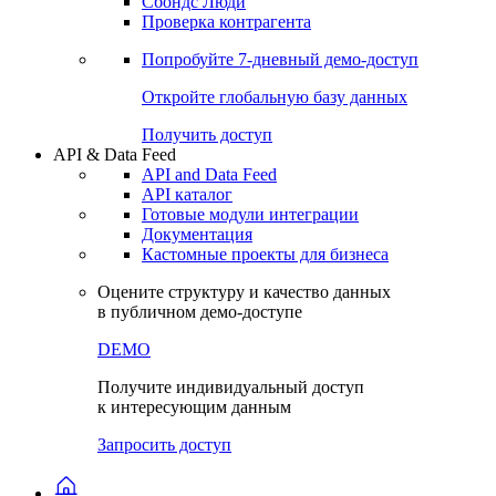
Сохраненные запросы
Виджеты акций и облигаций
Чат
Сбондс Люди
Проверка контрагента
Попробуйте
7-дневный
демо-доступ
Откройте глобальную базу данных
Получить доступ
API & Data Feed
API and Data Feed
API каталог
Готовые модули интеграции
Документация
Кастомные проекты для бизнеса
Оцените структуру и качество данных
в публичном демо-доступе
DEMO
Получите индивидуальный доступ
к интересующим данным