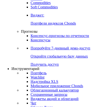
Commodities
Золото
Нефть
Бензин
Commodities
Soft Commodities
Виджет:
Портфели индексов Cbonds
Прогнозы
Консенсус-прогнозы по отчетности
Консенсусы
Попробуйте
7-дневный
демо-доступ
Откройте глобальную базу данных
Получить доступ
Инструментарий
Портфель
Watchlist
Надстройка XLS
Мобильное приложение Cbonds
Облигационный калькулятор