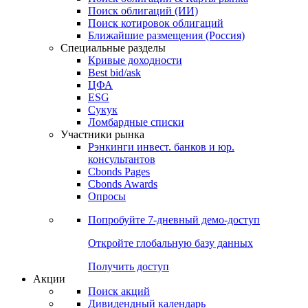
Облигации
Поиски
Поиск облигаций & Карты рынка
Поиск облигаций (ИИ)
Поиск котировок облигаций
Ближайшие размещения (Россия)
Специальные разделы
Кривые доходности
Best bid/ask
ЦФА
ESG
Сукук
Ломбардные списки
Участники рынка
Рэнкинги инвест. банков и юр.
консультантов
Cbonds Pages
Cbonds Awards
Опросы
Попробуйте
7-дневный
демо-доступ
Откройте глобальную базу данных