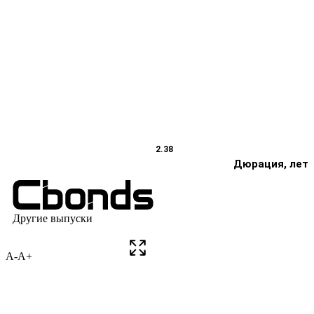
A-
A+