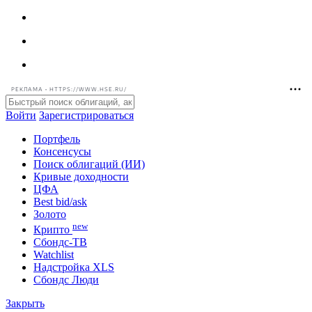
РЕКЛАМА • HTTPS://WWW.HSE.RU/
Войти
Зарегистрироваться
Портфель
Консенсусы
Поиск облигаций (ИИ)
Кривые доходности
ЦФА
Best bid/ask
Золото
new
Крипто
Сбондс-ТВ
Watchlist