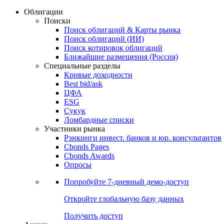
Облигации
Поиски
Поиск облигаций & Карты рынка
Поиск облигаций (ИИ)
Поиск котировок облигаций
Ближайшие размещения (Россия)
Специальные разделы
Кривые доходности
Best bid/ask
ЦФА
ESG
Сукук
Ломбардные списки
Участники рынка
Рэнкинги инвест. банков и юр. консультантов
Cbonds Pages
Cbonds Awards
Опросы
Попробуйте
7-дневный
демо-доступ
Откройте глобальную базу данных
Получить доступ