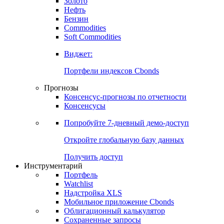
Золото
Нефть
Бензин
Commodities
Soft Commodities
Виджет:
Портфели индексов Cbonds
Прогнозы
Консенсус-прогнозы по отчетности
Консенсусы
Попробуйте
7-дневный
демо-доступ
Откройте глобальную базу данных
Получить доступ
Инструментарий
Портфель
Watchlist
Надстройка XLS
Мобильное приложение Cbonds
Облигационный калькулятор
Сохраненные запросы