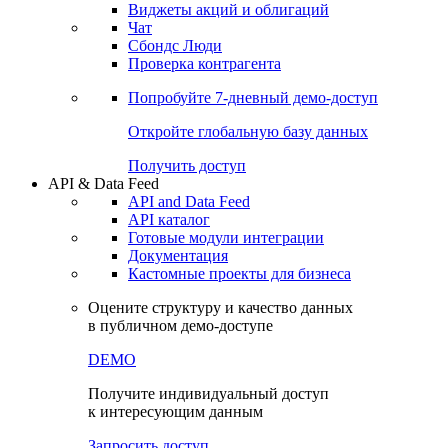
Виджеты акций и облигаций
Чат
Сбондс Люди
Проверка контрагента
Попробуйте
7-дневный
демо-доступ
Откройте глобальную базу данных
Получить доступ
API & Data Feed
API and Data Feed
API каталог
Готовые модули интеграции
Документация
Кастомные проекты для бизнеса
Оцените структуру и качество данных
в публичном демо-доступе
DEMO
Получите индивидуальный доступ
к интересующим данным
Запросить доступ