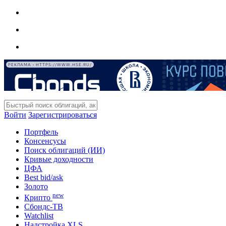
РЕКЛАМА • HTTPS://WWW.HSE.RU/
Войти
Зарегистрироваться
Портфель
Консенсусы
Поиск облигаций (ИИ)
Кривые доходности
ЦФА
Best bid/ask
Золото
new
Крипто
Сбондс-ТВ
Watchlist
Надстройка XLS