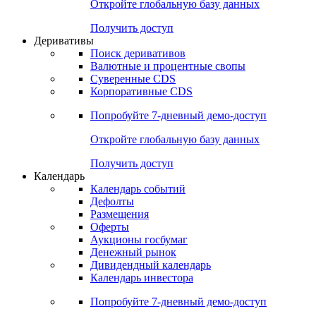
Откройте глобальную базу данных
Получить доступ
Деривативы
Поиск деривативов
Валютные и процентные свопы
Суверенные CDS
Корпоративные CDS
Попробуйте
7-дневный
демо-доступ
Откройте глобальную базу данных
Получить доступ
Календарь
Календарь событий
Дефолты
Размещения
Оферты
Аукционы госбумаг
Денежный рынок
Дивидендный календарь
Календарь инвестора
Попробуйте
7-дневный
демо-доступ